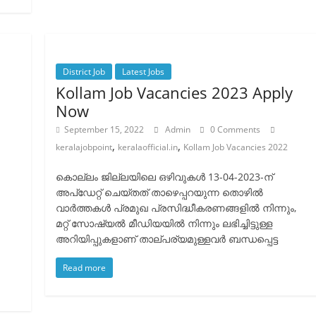
District Job
Latest Jobs
Kollam Job Vacancies 2023 Apply
Now
September 15, 2022
Admin
0 Comments
,
,
keralajobpoint
keralaofficial.in
Kollam Job Vacancies 2022
കൊല്ലം ജില്ലയിലെ ഒഴിവുകൾ 13-04-2023-ന്
അപ്ഡേറ്റ് ചെയ്തത് താഴെപ്പറയുന്ന തൊഴിൽ
വാർത്തകൾ പ്രമുഖ പ്രസിദ്ധീകരണങ്ങളിൽ നിന്നും,
മറ്റ് സോഷ്യൽ മീഡിയയിൽ നിന്നും ലഭിച്ചിട്ടുള്ള
അറിയിപ്പുകളാണ് താല്പര്യമുള്ളവർ ബന്ധപ്പെട്ട
Read more