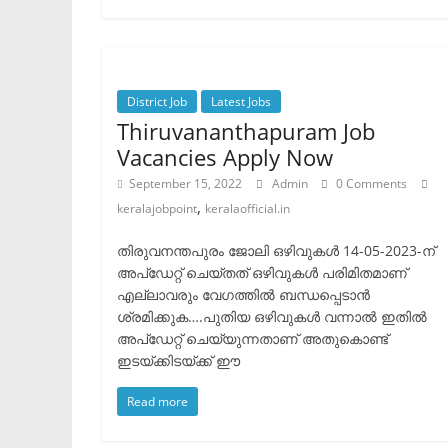
District Job
Latest Jobs
Thiruvananthapuram Job
Vacancies Apply Now
September 15, 2022
Admin
0 Comments
,
keralajobpoint
keralaofficial.in
തിരുവനന്തപുരം ജോലി ഒഴിവുകൾ 14-05-2023-ന്
അപ്ഡേറ്റ് ചെയ്തത് ഒഴിവുകൾ പരിമിതമാണ്
എല്ലാവരും വേഗത്തിൽ ബന്ധപ്പെടാൻ
ശ്രമിക്കുക….പുതിയ ഒഴിവുകൾ വന്നാൽ ഇതിൽ
അപ്ഡേറ്റ് ചെയ്യുന്നതാണ് അതുകൊണ്ട്
ഇടയ്ക്കിടയ്ക്ക് ഈ
Read more