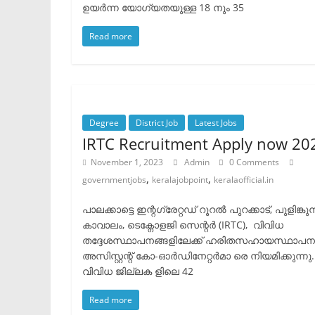
ഉയർന്ന യോഗ്യതയുള്ള 18 നും 35
Read more
Degree
District Job
Latest Jobs
IRTC Recruitment Apply now 20
November 1, 2023
Admin
0 Comments
,
,
governmentjobs
keralajobpoint
keralaofficial.in
പാലക്കാട്ടെ ഇന്റഗ്രേറ്റഡ് റൂറൽ പുറക്കാട്, പുളിങ്കുന്ന
കാവാലം, ടെക്നോളജി സെന്റർ (IRTC), വിവിധ
തദ്ദേശസ്ഥാപനങ്ങളിലേക്ക് ഹരിതസഹായസ്ഥാപന
അസിസ്റ്റന്റ് കോ-ഓർഡിനേറ്റർമാ രെ നിയമിക്കുന്നു.
വിവിധ ജില്ലക ളിലെ 42
Read more