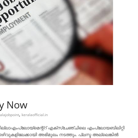
ly Now
,
alajobpoint
keralaofficial.in
ില്ലാഎംപ്ലോയ്മെന്റ്റ് എക്സ്ചേഞ്ചിലെ എംപ്ലോയബിലിറ്റി
വുകളിലേക്കായി അഭിമുഖം നടത്തും. പ്ലസ്ട അല്ലെങ്കിൽ