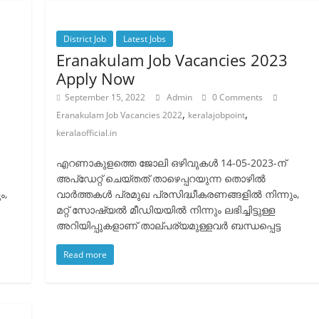
District Job
Latest Jobs
Eranakulam Job Vacancies 2023
Apply Now
September 15, 2022
Admin
0 Comments
,
,
Eranakulam Job Vacancies 2022
keralajobpoint
keralaofficial.in
എറണാകുളത്തെ ജോലി ഒഴിവുകൾ 14-05-2023-ന്
അപ്ഡേറ്റ് ചെയ്തത് താഴെപ്പറയുന്ന തൊഴിൽ
ം,
വാർത്തകൾ പ്രമുഖ പ്രസിദ്ധീകരണങ്ങളിൽ നിന്നും,
മറ്റ് സോഷ്യൽ മീഡിയയിൽ നിന്നും ലഭിച്ചിട്ടുള്ള
അറിയിപ്പുകളാണ് താല്പര്യമുള്ളവർ ബന്ധപ്പെട്ട
Read more