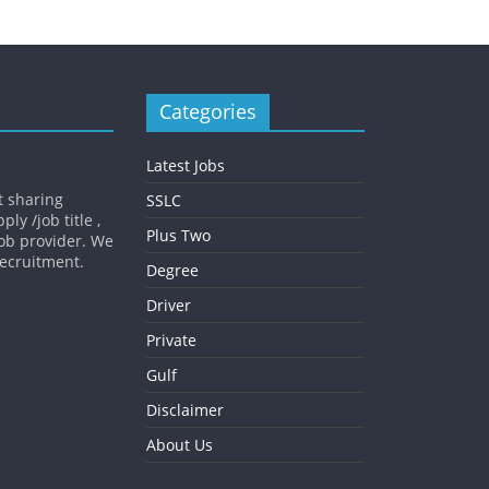
Categories
Latest Jobs
t sharing
SSLC
ly /job title ,
Plus Two
job provider. We
 recruitment.
Degree
Driver
Private
Gulf
Disclaimer
About Us