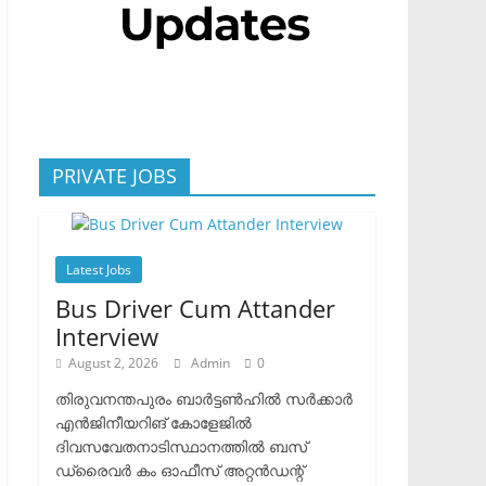
PRIVATE JOBS
Latest Jobs
Bus Driver Cum Attander
Interview
August 2, 2026
Admin
0
തിരുവനന്തപുരം ബാർട്ടൺഹിൽ സർക്കാർ
എൻജിനീയറിങ് കോളേജിൽ
ദിവസവേതനാടിസ്ഥാനത്തിൽ ബസ്
ഡ്രൈവർ കം ഓഫീസ് അറ്റൻഡന്റ്