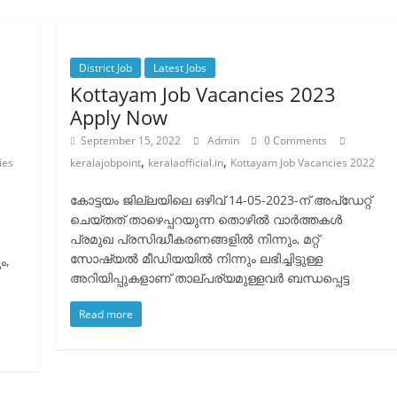
District Job
Latest Jobs
Kottayam Job Vacancies 2023
Apply Now
September 15, 2022
Admin
0 Comments
,
,
ies
keralajobpoint
keralaofficial.in
Kottayam Job Vacancies 2022
കോട്ടയം ജില്ലയിലെ ഒഴിവ് 14-05-2023-ന് അപ്ഡേറ്റ്
ചെയ്തത് താഴെപ്പറയുന്ന തൊഴിൽ വാർത്തകൾ
പ്രമുഖ പ്രസിദ്ധീകരണങ്ങളിൽ നിന്നും, മറ്റ്
സോഷ്യൽ മീഡിയയിൽ നിന്നും ലഭിച്ചിട്ടുള്ള
ം,
അറിയിപ്പുകളാണ് താല്പര്യമുള്ളവർ ബന്ധപ്പെട്ട
Read more