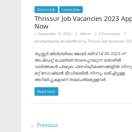
District Job
Latest Jobs
Thrissur Job Vacancies 2023 App
Now
September 15, 2022
Admin
0 Comments
,
,
keralajobpoint
keralaofficial.in
Thrissur Job Vacancies 20
തൃശ്ശൂർ ജില്ലയിലെ ജോലി ഒഴിവ് 14-05-2023-ന്
അപ്ഡേറ്റ് ചെയ്തത് താഴെപ്പറയുന്ന തൊഴിൽ
വാർത്തകൾ പ്രമുഖ പ്രസിദ്ധീകരണങ്ങളിൽ നിന്നു
മറ്റ് സോഷ്യൽ മീഡിയയിൽ നിന്നും ലഭിച്ചിട്ടുള്ള
അറിയിപ്പുകളാണ് താല്പര്യമുള്ളവർ
Read more
← Previous