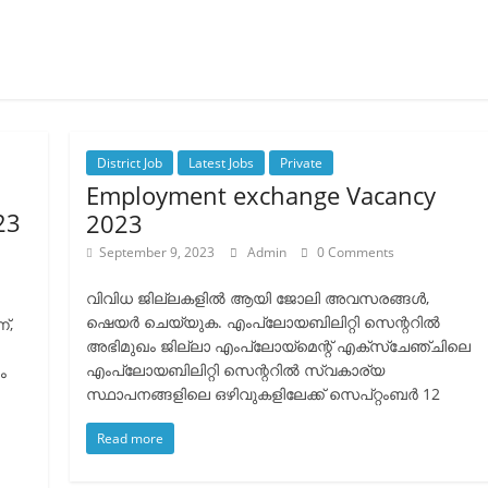
District Job
Latest Jobs
Private
Employment exchange Vacancy
23
2023
September 9, 2023
Admin
0 Comments
വിവിധ ജില്ലകളിൽ ആയി ജോലി അവസരങ്ങൾ,
ഷെയർ ചെയ്യുക. എംപ്ലോയബിലിറ്റി സെന്ററില്‍
്,
അഭിമുഖം ജില്ലാ എംപ്ലോയ്‌മെന്റ് എക്‌സ്‌ചേഞ്ചിലെ
എംപ്ലോയബിലിറ്റി സെന്ററില്‍ സ്വകാര്യ
ം
സ്ഥാപനങ്ങളിലെ ഒഴിവുകളിലേക്ക് സെപ്റ്റംബര്‍ 12
Read more