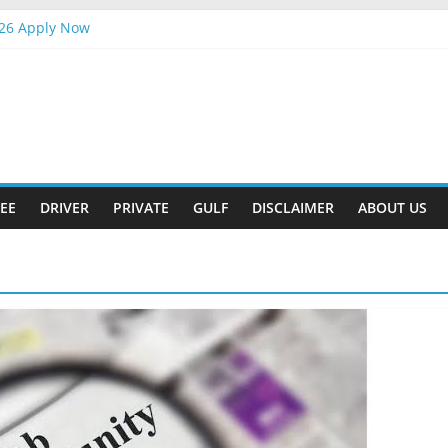
026 Apply Now
ander Interview
ly Now
ift
026 Apply Now
EE
DRIVER
PRIVATE
GULF
DISCLAIMER
ABOUT US