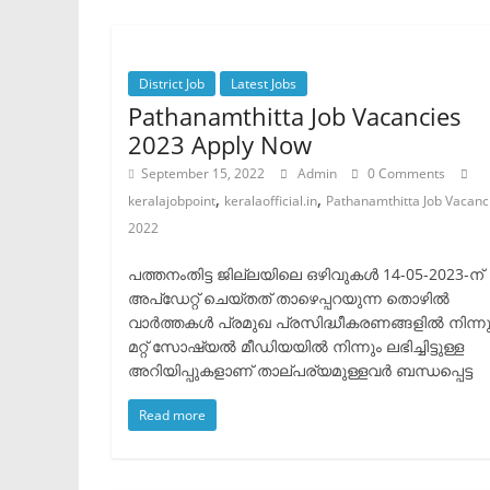
District Job
Latest Jobs
Pathanamthitta Job Vacancies
2023 Apply Now
September 15, 2022
Admin
0 Comments
,
,
keralajobpoint
keralaofficial.in
Pathanamthitta Job Vacanc
2022
പത്തനംതിട്ട ജില്ലയിലെ ഒഴിവുകൾ 14-05-2023-ന്
അപ്ഡേറ്റ് ചെയ്തത് താഴെപ്പറയുന്ന തൊഴിൽ
വാർത്തകൾ പ്രമുഖ പ്രസിദ്ധീകരണങ്ങളിൽ നിന്നു
മറ്റ് സോഷ്യൽ മീഡിയയിൽ നിന്നും ലഭിച്ചിട്ടുള്ള
അറിയിപ്പുകളാണ് താല്പര്യമുള്ളവർ ബന്ധപ്പെട്ട
Read more