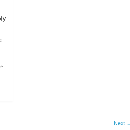
ly
22
ം,
Next 