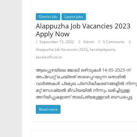
District Job
Latest Jobs
Alappuzha Job Vacancies 2023
Apply Now
September 15, 2022
Admin
0 Comments
,
,
Alappuzha Job Vacancies 2022
keralajobpoint
keralaofficial.in
ആലപ്പുഴയിലെ ജോലി ഒഴിവുകൾ 14-05-2023-ന്
അപ്ഡേറ്റ് ചെയ്തത് താഴെപ്പറയുന്ന തൊഴിൽ
വാർത്തകൾ പ്രമുഖ പ്രസിദ്ധീകരണങ്ങളിൽ നിന്നു
മറ്റ് സോഷ്യൽ മീഡിയയിൽ നിന്നും ലഭിച്ചിട്ടുള്ള
അറിയിപ്പുകളാണ് താല്പര്യമുള്ളവർ ബന്ധപ്പെട്ട
Read more