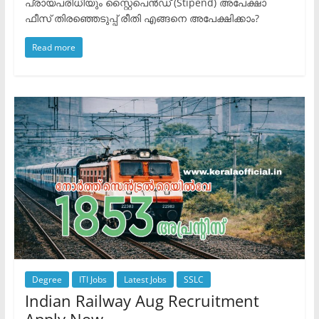
പ്രായപരിധിയും ​സ്റ്റൈപെൻഡ് (Stipend) ​അപേക്ഷാ
ഫീസ് ​തിരഞ്ഞെടുപ്പ് രീതി ​എങ്ങനെ അപേക്ഷിക്കാം?
Read more
Degree
ITI Jobs
Latest Jobs
SSLC
Indian Railway Aug Recruitment
Apply Now