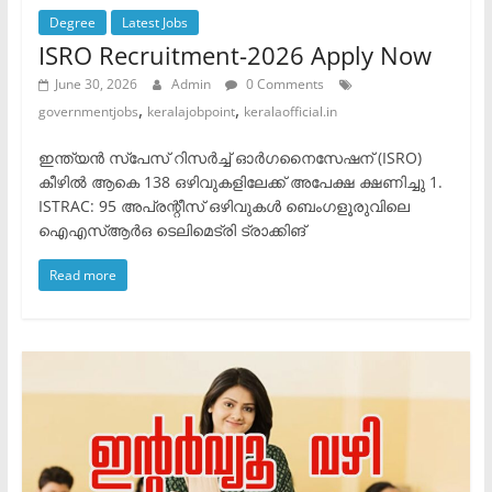
Degree
Latest Jobs
ISRO Recruitment-2026 Apply Now
June 30, 2026
Admin
0 Comments
,
,
governmentjobs
keralajobpoint
keralaofficial.in
ഇന്ത്യൻ സ്പേസ് റിസർച്ച് ഓർഗനൈസേഷന് (ISRO)
കീഴിൽ ആകെ 138 ഒഴിവുകളിലേക്ക് അപേക്ഷ ക്ഷണിച്ചു ​1.
ISTRAC: 95 അപ്രന്റീസ് ഒഴിവുകൾ ​ബെംഗളൂരുവിലെ
ഐഎസ്ആർഒ ടെലിമെട്രി ട്രാക്കിങ്
Read more