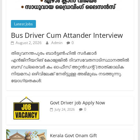
Latest Jobs
Bus Driver Cum Attander Interview
August 2, 2026
Admin
0
തിരുവനന്തപുരം ബാർട്ടൺഹിൽ സർക്കാർ
എൻജിനീയറിങ് കോളേജിൽ ദിവസവേതനാടിസ്ഥാനത്തിൽ
ബസ് ഡ്രൈവർ കം ഓഫീസ് അറ്റൻഡന്റ് (താത്ക്കാലിക
നിയമനം) ഒഴിവിലേക്ക് നേരിട്ടുള്ള അഭിമുഖം നടത്തുന്നു.​
യോഗ്യതകൾ:
Govt Driver job Apply Now
0
July 24, 2026
Kerala Govt Onam Gift