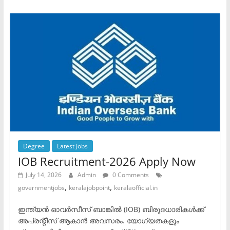
Degree
Latest Jobs
IOB Recruitment-2026 Apply Now
July 14, 2026
Admin
0 Comments
,
,
governmentjobs
keralajobpoint
keralaofficial.in
ഇന്ത്യൻ ഓവർസീസ് ബാങ്കിൽ (IOB) ബിരുദധാരികൾക്ക്
അപ്രന്റീസ് ആകാൻ അവസരം. ​യോഗ്യതകളും