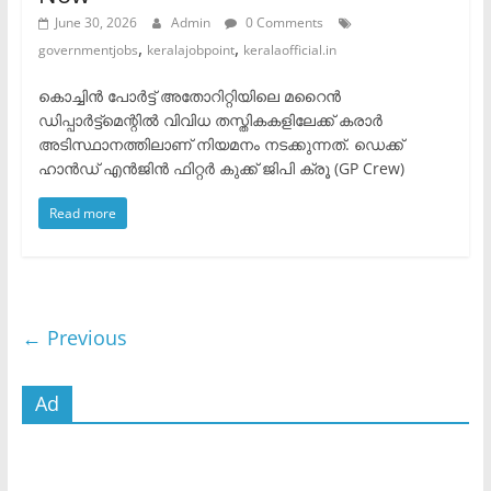
June 30, 2026
Admin
0 Comments
,
,
governmentjobs
keralajobpoint
keralaofficial.in
കൊച്ചിൻ പോർട്ട് അതോറിറ്റിയിലെ മറൈൻ
ഡിപ്പാർട്ട്മെന്റിൽ വിവിധ തസ്തികകളിലേക്ക് കരാർ
അടിസ്ഥാനത്തിലാണ് നിയമനം നടക്കുന്നത്. ​ഡെക്ക്
ഹാൻഡ് ​എൻജിൻ ഫിറ്റർ ​കുക്ക് ​ജിപി ക്രൂ (GP Crew)
Read more
← Previous
Ad