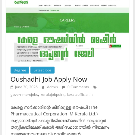
Degree
Latest Jobs
Oushadhi Job Apply Now
June 30, 2026
Admin
0 Comments
,
,
governmentjobs
keralajobpoint
keralaofficial.in
കേരള സർക്കാരിന്റെ കീഴിലുള്ള ഔഷധി (The
Pharmaceutical Corporation IM Kerala Ltd.)
കുട്ടനെല്ലൂർ ഫാക്ടറിയിലേക്ക് മെഷീൻ ഓപ്പറേറ്റർ
തസ്തികയിലേക്ക് കരാർ അടിസ്ഥാനത്തിൽ നിയമനം
നടത്തുന്നതിനുള്ള വിശദവിവരങ്ങൾ