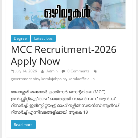
Degree
Latest Jobs
MCC Recruitment-2026
Apply Now
July 14, 2026
Admin
0 Comments
,
,
governmentjobs
keralajobpoint
keralaofficial.in
തലശ്ശേരി മലബാർ കാൻസർ സെന്ററിലെ (MCC)
ഇൻസ്റ്റിറ്റ്യൂട്ട് ഓഫ് ഓങ്കോളജി സയൻസസ് ആൻഡ്
റിസർച്ച്, ഇൻസ്റ്റിറ്റ്യൂട്ട് ഓഫ് നഴ്സിങ് സയൻസ് ആൻഡ്
റിസർച്ച് എന്നിവടങ്ങളിലായി ആകെ 19
Read more