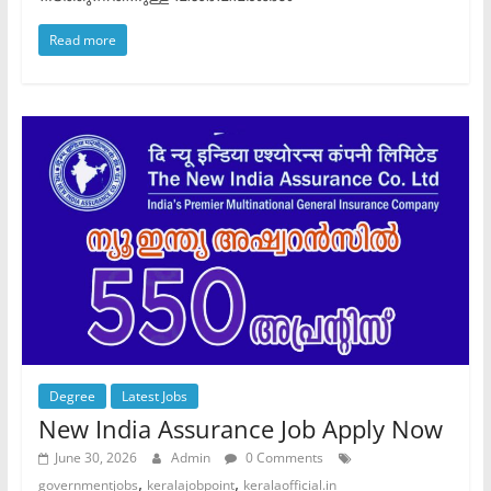
Read more
Degree
Latest Jobs
New India Assurance Job Apply Now
June 30, 2026
Admin
0 Comments
,
,
governmentjobs
keralajobpoint
keralaofficial.in