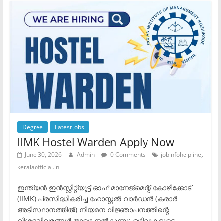
Degree
Latest Jobs
IIMK Hostel Warden Apply Now
,
June 30, 2026
Admin
0 Comments
jobinfohelpline
keralaofficial.in
ഇന്ത്യൻ ഇൻസ്റ്റിറ്റ്യൂട്ട് ഓഫ് മാനേജ്‌മെന്റ് കോഴിക്കോട്
(IIMK) പ്രസിദ്ധീകരിച്ച ഹോസ്റ്റൽ വാർഡൻ (കരാർ
അടിസ്ഥാനത്തിൽ) നിയമന വിജ്ഞാപനത്തിന്റെ
വിശദവിവരങ്ങൾ താഴെ നൽകുന്നു: ​ഒഴിവുകളുടെ