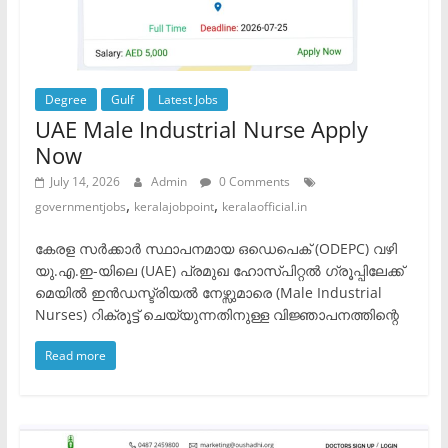
Degree
Gulf
Latest Jobs
UAE Male Industrial Nurse Apply
Now
July 14, 2026
Admin
0 Comments
,
,
governmentjobs
keralajobpoint
keralaofficial.in
കേരള സർക്കാർ സ്ഥാപനമായ ഒഡെപെക് (ODEPC) വഴി
യു.എ.ഇ-യിലെ (UAE) പ്രമുഖ ഹോസ്പിറ്റൽ ഗ്രൂപ്പിലേക്ക്
മെയിൽ ഇൻഡസ്ട്രിയൽ നേഴ്സുമാരെ (Male Industrial
Nurses) റിക്രൂട്ട് ചെയ്യുന്നതിനുള്ള വിജ്ഞാപനത്തിന്റെ
Read more