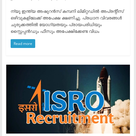
​ന്യൂ ഇന്ത്യ അഷുറൻസ് കമ്പനി ലിമിറ്റഡിൽ അപ്രന്റീസ്
ഒഴിവുകളിലേക്ക് അപേക്ഷ ക്ഷണിച്ചു. ​പ്രധാന വിവരങ്ങൾ
ചുരുക്കത്തിൽ ​യോഗ്യതയും പ്രായപരിധിയും ​
സ്റ്റൈപ്പൻഡും ഫീസും ​അപേക്ഷിക്കേണ്ട വിധം
Read more