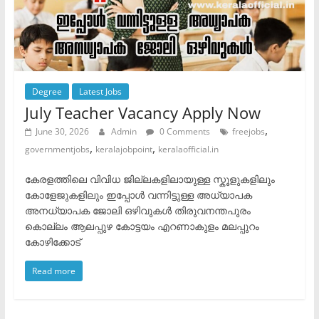
Degree
Latest Jobs
July Teacher Vacancy Apply Now
,
June 30, 2026
Admin
0 Comments
freejobs
,
,
governmentjobs
keralajobpoint
keralaofficial.in
കേരളത്തിലെ വിവിധ ജില്ലകളിലായുള്ള സ്കൂളുകളിലും
കോളേജുകളിലും ഇപ്പോൾ വന്നിട്ടുള്ള അധ്യാപക
അനധ്യാപക ജോലി ഒഴിവുകൾ ​തിരുവനന്തപുരം ​
കൊല്ലം ​ആലപ്പുഴ ​കോട്ടയം ​എറണാകുളം ​മലപ്പുറം ​
കോഴിക്കോട്
Read more