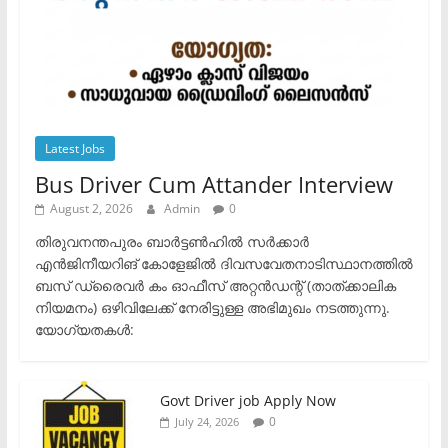
Latest Jobs
Bus Driver Cum Attander Interview
August 2, 2026
Admin
0
തിരുവനന്തപുരം ബാർട്ടൺഹിൽ സർക്കാർ
എൻജിനീയറിങ് കോളേജിൽ ദിവസവേതനാടിസ്ഥാനത്തിൽ
ബസ് ഡ്രൈവർ കം ഓഫീസ് അറ്റൻഡന്റ് (താത്ക്കാലിക
നിയമനം) ഒഴിവിലേക്ക് നേരിട്ടുള്ള അഭിമുഖം നടത്തുന്നു.​
യോഗ്യതകൾ:
Govt Driver job Apply Now
0
July 24, 2026