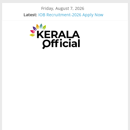
Skip
Friday, August 7, 2026
to
Latest:
IOB Recruitment-2026 Apply Now
content
Bus Driver Cum Attander Interview
Govt Driver job Apply Now
Kerala Govt Onam Gift
MCC Recruitment-2026 Apply Now