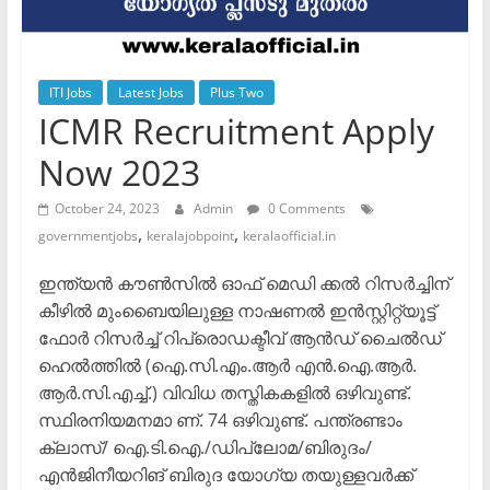
ITI Jobs
Latest Jobs
Plus Two
ICMR Recruitment Apply
Now 2023
October 24, 2023
Admin
0 Comments
,
,
governmentjobs
keralajobpoint
keralaofficial.in
ഇന്ത്യൻ കൗൺസിൽ ഓഫ് മെഡി ക്കൽ റിസർച്ചിന്
കീഴിൽ മുംബൈയിലുള്ള നാഷണൽ ഇൻസ്റ്റിറ്റ്യൂട്ട്
ഫോർ റിസർച്ച് റിപ്രൊഡക്ടീവ് ആൻഡ് ചൈൽഡ്
ഹെൽത്തിൽ (ഐ.സി.എം.ആർ എൻ.ഐ.ആർ.
ആർ.സി.എച്ച്.) വിവിധ തസ്തികകളിൽ ഒഴിവുണ്ട്.
സ്ഥിരനിയമനമാ ണ്. 74 ഒഴിവുണ്ട്. പന്ത്രണ്ടാം
ക്ലാസ്/ ഐ.ടി.ഐ./ഡിപ്ലോമ/ബിരുദം/
എൻജിനീയറിങ് ബിരുദ യോഗ്യ തയുള്ളവർക്ക്