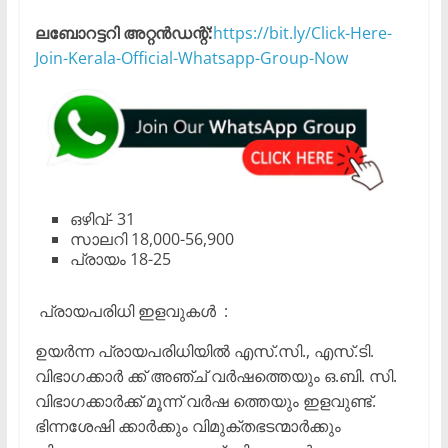
ലബോറട്ടറി അറ്റൻഡന്റ്:
https://bit.ly/Click-Here-
Join-Kerala-Official-Whatsapp-Group-Now
ഒഴിവ്- 31
സാലറി 18,000-56,900
പ്രായം 18-25
പ്രായപരിധി ഇളവുകൾ :
ഉയർന്ന പ്രായപരിധിയിൽ എസ്.സി., എസ്.ടി.
വിഭാഗക്കാർ ക്ക് അഞ്ച് വർഷത്തെയും ഒ.ബി. സി.
വിഭാഗക്കാർക്ക് മൂന്ന് വർഷ ത്തെയും ഇളവുണ്ട്.
ഭിന്നശേഷി ക്കാർക്കും വിമുക്തഭടന്മാർക്കും