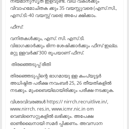
നിയമാനുസൃത ഇളവുണ്ട്. വിധ വകൾക്കും
വിവാഹമോചിതക ക്കും 35 വയസ്സുവരെ (എസ്.സി.,
എസ്.ടി.-40 വയസ്സ് വരെ) അപേ ക്ഷിക്കാം.
ഫീസ്:
വനിതകൾക്കും, എസ്. സി. എസ്.ടി.
വിഭാഗക്കാർക്കും ഭിന്ന ശേഷിക്കാർക്കും ഫീസ് ഇല്ല.
മറ്റു ള്ളവർക്ക് 300 രൂപയാണ് ഫീസ്.
തിരഞ്ഞെടുപ്പ് രീതി
തിരഞ്ഞെടുപ്പിന്റെ ഭാഗമായു ള്ള കംപ്യൂട്ടർ
അധിഷ്ഠിത പരീക്ഷ നവംബർ 25, 26 തീയതികളിൽ
നടക്കും. മുംബൈയിലായിരിക്കും പരീക്ഷ നടക്കുക.
വിശദവിവരങ്ങൾ https:// nirrch.recruitlive.in/,
www.nirrch. res.in, www.icmr.nic.in om
വെബ്സൈറ്റുകളിൽ ലഭിക്കും. അപേക്ഷ
ഓൺലൈനായി സമർ പ്പിക്കണം. അവസാന