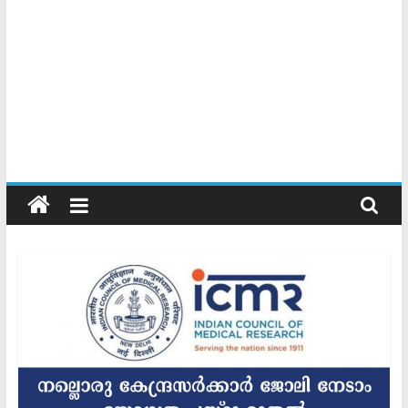
Kerala
Official
Start
something
new