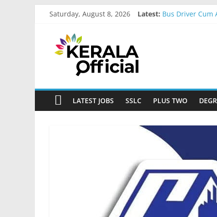
Skip
Saturday, August 8, 2026
Latest:
Bus Driver Cum 
to
Govt Driver job 
content
Kerala
Kerala Govt Ona
MCC Recruitmen
IOB Recruitment
Official
Start
LATEST JOBS
SSLC
PLUS TWO
DEGR
something
new