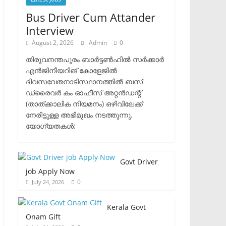
Bus Driver Cum Attander
Interview
August 2, 2026
Admin
0
തിരുവനന്തപുരം ബാർട്ടൺഹിൽ സർക്കാർ
എൻജിനീയറിങ് കോളേജിൽ
ദിവസവേതനാടിസ്ഥാനത്തിൽ ബസ്
ഡ്രൈവർ കം ഓഫീസ് അറ്റൻഡന്റ്
(താത്ക്കാലിക നിയമനം) ഒഴിവിലേക്ക്
നേരിട്ടുള്ള അഭിമുഖം നടത്തുന്നു.​
യോഗ്യതകൾ:
Govt Driver
job Apply Now
0
July 24, 2026
Kerala Govt
Onam Gift