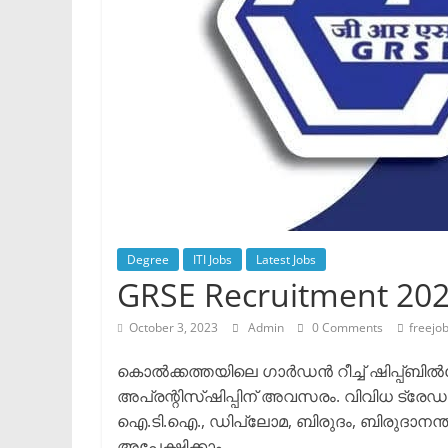
Degree
ITI Jobs
Latest Jobs
GRSE Recruitment 20
October 3, 2023
Admin
0 Comments
freejo
കൊൽക്കത്തയിലെ ഗാർഡൻ റീച്ച് ഷിപ്പ്ബിൽഡ
അപ്രന്റിസ്ഷിപ്പിന് അവസരം. വിവിധ ട്രേഡു
ഐ.ടി.ഐ., ഡിപ്ലോമ, ബിരുദം, ബിരുദാനന്ത
അപേക്ഷിക്കാം.