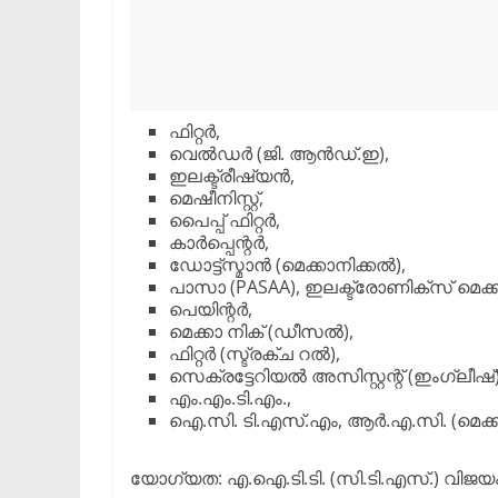
ഫിറ്റർ,
വെൽഡർ (ജി. ആൻഡ്.ഇ),
ഇലക്ട്രീഷ്യൻ,
മെഷീനിസ്റ്റ്,
പൈപ്പ് ഫിറ്റർ,
കാർപ്പെന്റർ,
ഡോട്ട്സ്മാൻ (മെക്കാനിക്കൽ),
പാസാ (PASAA), ഇലക്ട്രോണിക്സ് മെക്ക
പെയിന്റർ,
മെക്കാ നിക് (ഡീസൽ),
ഫിറ്റർ (സ്ട്രക്ച റൽ),
സെക്രട്ടേറിയൽ അസിസ്റ്റന്റ് (ഇംഗ്ലീഷ്)
എം.എം.ടി.എം.,
ഐ.സി. ടി.എസ്.എം, ആർ.എ.സി. (മെക്ക
യോഗ്യത: എ.ഐ.ടി.ടി. (സി.ടി.എസ്.) വിജയം, 