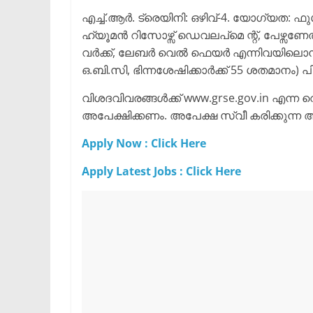
എച്ച്.ആർ. ട്രെയിനി: ഒഴിവ്-4. യോഗ്യത: ഫു
ഹ്യൂമൻ റിസോഴ്സ് ഡെവലപ്മെ ന്റ്, പേഴ്
വർക്ക്, ലേബർ വെൽ ഫെയർ എന്നിവയിലൊന്ന
ഒ.ബി.സി, ഭിന്നശേഷിക്കാർക്ക് 55 ശതമാനം) പ
വിശദവിവരങ്ങൾക്ക് www.grse.gov.in എന്
അപേക്ഷിക്കണം. അപേക്ഷ സ്വീ കരിക്കുന്
Apply Now : Click Here
Apply Latest Jobs : Click Here