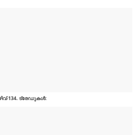
ിവ്-134. ട്രേഡുകൾ: