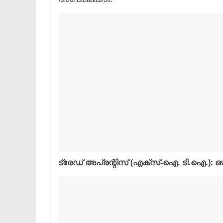
ട്രേഡ് അപ്രന്റിസ് (എക്സ്-ഐ. ടി.ഐ.): ഒഴ