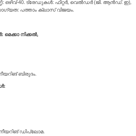
്സ്): ഒഴിവ്-40. ട്രേഡുകൾ: ഫിറ്റർ, വെൽഡർ (ജി. ആൻഡ്. ഇ),
ർ, യോഗ്യത: പത്താം ക്ലാസ് വിജയം.
ൾ: മെക്കാ നിക്കൽ,
ീയറിങ് ബിരുദം.
കൾ:
നീയറിങ് ഡിപ്ലോമ.