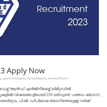
23 Apply Now
,
,
,
bs
governmentjobs
keralajobpoint
keralaofficial.in
േഴ്സ് ആൻഡ് എൻജിനീയേഴ്സ് ലിമിറ്റഡിൽ
കളിൽ/വിഷയങ്ങ ളിലായി 250 ഒഴിവുണ്ട്. പത്താം ക്ലാസ്,
രബിരുദം, പി.ജി. ഡിപ്ലോമ യോഗ്യതയുള്ള വർക്ക്