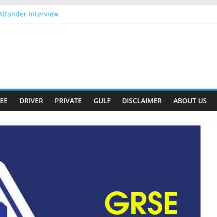
Attander Interview
Apply Now
m Gift
t-2026 Apply Now
-2026 Apply Now
EE
DRIVER
PRIVATE
GULF
DISCLAIMER
ABOUT US