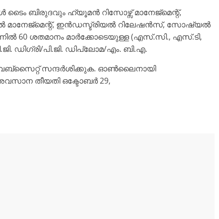
ൾ ടൈം ബിരുദവും ഹ്യൂമൻ റിസോഴ്സ് മാനേജ്മെന്റ്,
സണേൽ മാനേജ്മെന്റ്, ഇൻഡസ്ട്രിയൽ റിലേഷൻസ്, സോഷ്യൽ
ിൽ 60 ശതമാനം മാർക്കോടെയുള്ള (എസ്.സി., എസ്.ടി,
ി.ജി. ഡിഗ്രി/പി.ജി. ഡിപ്ലോമ/എം. ബി.എ.
ന വെബ്സൈറ്റ് സന്ദർശിക്കുക. ഓൺലൈനായി
ന അവസാന തീയതി ഒക്ടോബർ 29,