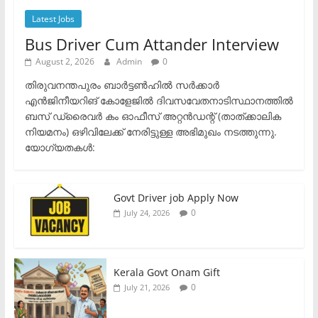
Latest Jobs
Bus Driver Cum Attander Interview
August 2, 2026
Admin
0
തിരുവനന്തപുരം ബാർട്ടൺഹിൽ സർക്കാർ
എൻജിനീയറിങ് കോളേജിൽ ദിവസവേതനാടിസ്ഥാനത്തിൽ
ബസ് ഡ്രൈവർ കം ഓഫീസ് അറ്റൻഡന്റ് (താത്ക്കാലിക
നിയമനം) ഒഴിവിലേക്ക് നേരിട്ടുള്ള അഭിമുഖം നടത്തുന്നു.​
യോഗ്യതകൾ:
Govt Driver job Apply Now
0
July 24, 2026
Kerala Govt Onam Gift
0
July 21, 2026