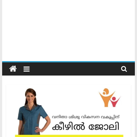
Kerala
Official
Start
something
new