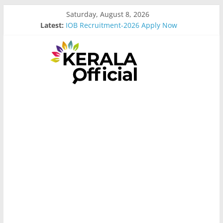
Skip
Saturday, August 8, 2026
to
Latest:
IOB Recruitment-2026 Apply Now
content
Bus Driver Cum Attander Interview
Govt Driver job Apply Now
Kerala Govt Onam Gift
MCC Recruitment-2026 Apply Now