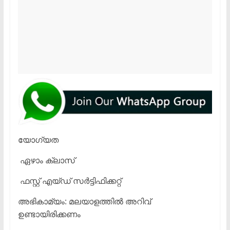
യോഗ്യത
ഏഴാം ക്ലാസ്
ഫസ്റ്റ് എയ്ഡ് സർട്ടിഫിക്കറ്റ്
അഭികാമ്യം: മലയാളത്തിൽ അറിവ്
ഉണ്ടായിരിക്കണം