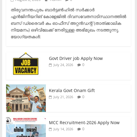
തിരുവനന്തപുരം ബാർട്ടൺഹിൽ സർക്കാർ
എൻജിനീയറിങ് കോളേജിൽ ദിവസവേതനാടിസ്ഥാനത്തിൽ
ബസ് ഡ്രൈവർ കം ഓഫീസ് അറ്റൻഡന്റ് (താത്ക്കാലിക
നിയമനം) ഒഴിവിലേക്ക് നേരിട്ടുള്ള അഭിമുഖം നടത്തുന്നു.​
യോഗ്യതകൾ:
Govt Driver job Apply Now
0
July 24, 2026
Kerala Govt Onam Gift
0
July 21, 2026
MCC Recruitment-2026 Apply Now
0
July 14, 2026