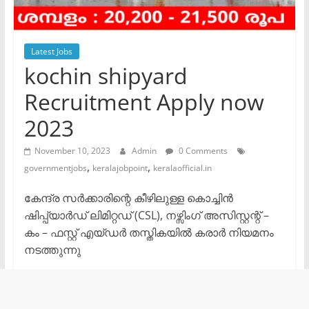
Latest Jobs
kochin shipyard
Recruitment Apply now
2023
November 10, 2023
Admin
0 Comments
,
,
governmentjobs
keralajobpoint
keralaofficial.in
കേന്ദ്ര സർക്കാരിന്റെ കീഴിലുള്ള കൊച്ചിൻ
ഷിപ്പ്യാർഡ് ലിമിറ്റഡ് (CSL), നഴ്സിംഗ് അസിസ്റ്റന്റ് –
കം – ഫസ്റ്റ് എയ്ഡർ തസ്തികയിൽ കരാർ നിയമനം
നടത്തുന്നു