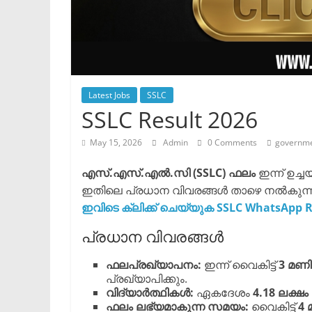
Latest Jobs
SSLC
SSLC Result 2026
May 15, 2026
Admin
0 Comments
governme
എസ്.എസ്.എൽ.സി (SSLC) ഫലം
ഇന്ന് ഉച്ച
ഇതിലെ പ്രധാന വിവരങ്ങൾ താഴെ നൽകുന്ന
ഇവിടെ ക്ലിക്ക് ചെയ്യുക SSLC WhatsApp Re
​പ്രധാന വിവരങ്ങൾ
ഫലപ്രഖ്യാപനം:
ഇന്ന് വൈകിട്ട്
3 മണിക
പ്രഖ്യാപിക്കും.
വിദ്യാർത്ഥികൾ:
ഏകദേശം
4.18 ലക്ഷം
ഫലം ലഭ്യമാകുന്ന സമയം:
വൈകിട്ട്
4 