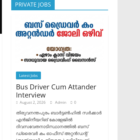
PRIVATE JOBS
Latest Jobs
Bus Driver Cum Attander
Interview
August 2, 2026
Admin
0
തിരുവനന്തപുരം ബാർട്ടൺഹിൽ സർക്കാർ
എൻജിനീയറിങ് കോളേജിൽ
ദിവസവേതനാടിസ്ഥാനത്തിൽ ബസ്
ഡ്രൈവർ കം ഓഫീസ് അറ്റൻഡന്റ്