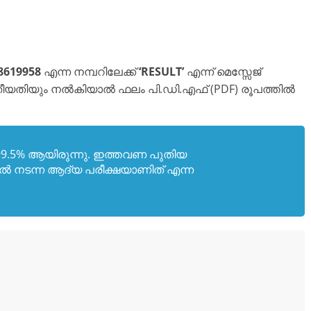
8619958
എന്ന നമ്പറിലേക്ക്
‘RESULT’
എന്ന് മെസ്സേജ്
ജനനതീയതിയും നൽകിയാൽ ഫലം പി.ഡി.എഫ് (PDF) രൂപത്തിൽ
9.5% ആയിരുന്നു. ഇത്തവണ പുതിയ
ൽ നടന്ന ആദ്യ പരീക്ഷയാണിത് എന്ന