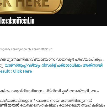
,
,
ntjobs
keralajobpoint
keralaofficial.in
യ്ക്ക് മൂന്ന് മണിക്ക് വിദ്യാഭ്യാസ ഡയറക്ടർ പ്രഖ്യാപിക്കും .
ു:
വാട്സ്ആപ്പ് വഴിയും റിസൾട്ട് പരിശോധിക്കം അതിനായി
sult : Click Here
്ക്
പൊതുവിദ്യാഭ്യാസ പ്രിൻസിപ്പൽ സെക്രട്ടറി ഫലം
വിദ്യാർത്ഥികളാണ് ഫലത്തിനായി കാത്തിരിക്കുന്നത്.
മണി മുതൽ
വെബ്സൈറ്റുകളിലും മൊബൈൽ ആപ്പുകളിലും