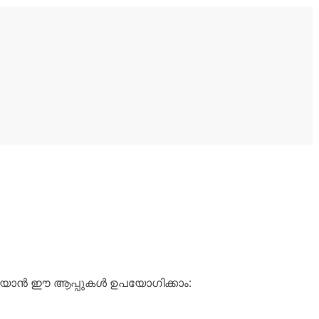
റിയാൻ ഈ ആപ്പുകൾ ഉപയോഗിക്കാം: