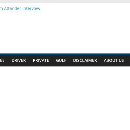
m Attander Interview
ob Apply Now
nam Gift
ent-2026 Apply Now
ent-2026 Apply Now
EE
DRIVER
PRIVATE
GULF
DISCLAIMER
ABOUT US