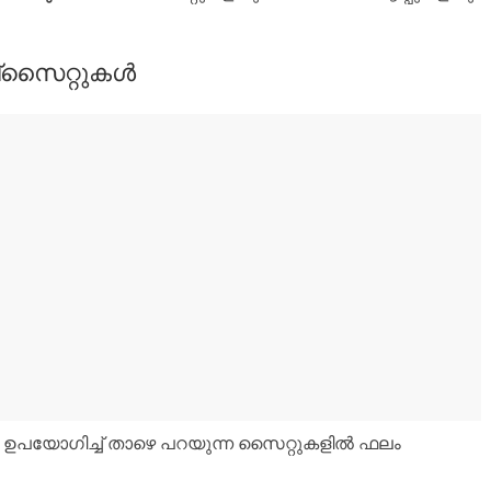
ബ്സൈറ്റുകൾ
നമ്പർ ഉപയോഗിച്ച് താഴെ പറയുന്ന സൈറ്റുകളിൽ ഫലം