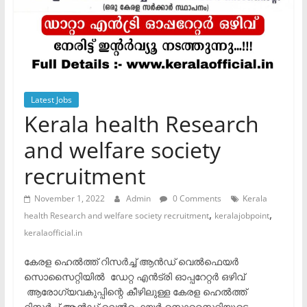
Latest Jobs
Kerala health Research
and welfare society
recruitment
November 1, 2022
Admin
0 Comments
Kerala
,
,
health Research and welfare society recruitment
keralajobpoint
keralaofficial.in
കേരള ഹെൽത്ത് റിസർച്ച് ആൻഡ് വെൽഫെയർ
സൊസൈറ്റിയിൽ ഡേറ്റ എൻട്രി ഓപ്പറേറ്റർ ഒഴിവ്
ആരോഗ്യവകുപ്പിന്റെ കീഴിലുള്ള കേരള ഹെൽത്ത്
റിസർച്ച് ആൻഡ് വെൽഫെയർ സൊസൈറ്റിയുടെ