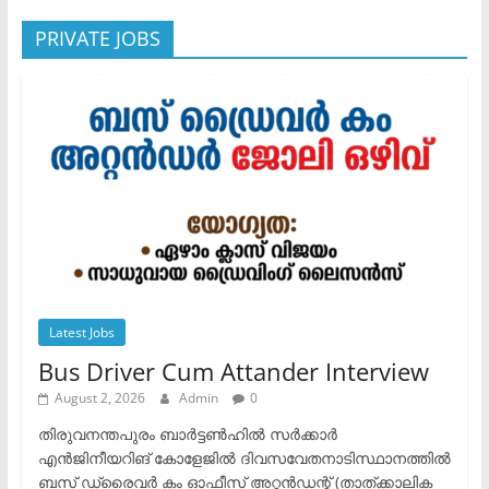
PRIVATE JOBS
Latest Jobs
Bus Driver Cum Attander Interview
August 2, 2026
Admin
0
തിരുവനന്തപുരം ബാർട്ടൺഹിൽ സർക്കാർ
എൻജിനീയറിങ് കോളേജിൽ ദിവസവേതനാടിസ്ഥാനത്തിൽ
ബസ് ഡ്രൈവർ കം ഓഫീസ് അറ്റൻഡന്റ് (താത്ക്കാലിക