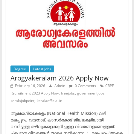
Degree
Latest Jobs
Arogyakeralam 2026 Apply Now
February 16, 2026
Admin
0 Comments
CRPF
,
,
,
Recruitment 2023 Apply Now
freejobs
governmentjobs
,
keralajobpoint
keralaofficial.in
ആരോഗ്യകേരളം (National Health Mission) വഴി
മലപ്പുറം, വയനാട്, കാസർകോട് ജില്ലകളിലായി
വന്നിട്ടുള്ള ഒഴിവുകളെക്കുറിച്ചുള്ള വിവരങ്ങളാണുള്ളത്. ​
പ്രധാന വിവരങ്ങൾ താഴെ നൽകുന്നു: ​1. മലപ്പുറം (ആകെ