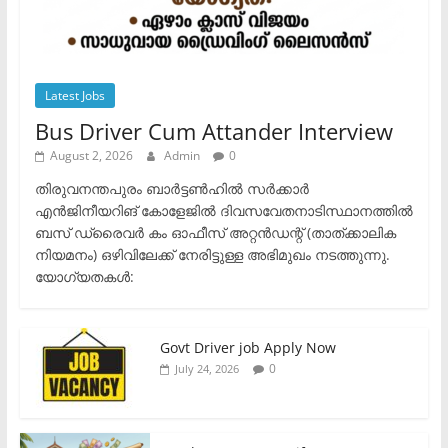
Latest Jobs
Bus Driver Cum Attander Interview
August 2, 2026
Admin
0
തിരുവനന്തപുരം ബാർട്ടൺഹിൽ സർക്കാർ
എൻജിനീയറിങ് കോളേജിൽ ദിവസവേതനാടിസ്ഥാനത്തിൽ
ബസ് ഡ്രൈവർ കം ഓഫീസ് അറ്റൻഡന്റ് (താത്ക്കാലിക
നിയമനം) ഒഴിവിലേക്ക് നേരിട്ടുള്ള അഭിമുഖം നടത്തുന്നു.​
യോഗ്യതകൾ:
Govt Driver job Apply Now
0
July 24, 2026