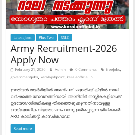
Latest Jobs
Plus Two
SSLC
Army Recruitment-2026
Apply Now
,
February 21, 2026
Admin
0 Comments
freejobs
,
,
governmentjobs
keralajobpoint
keralaofficial.in
ഇന്ത്യൻ ആർമിയിൽ അഗ്നിപഥ് പദ്ധതിക്ക് കീഴിൽ നാല്
വർഷത്തെ സേവനത്തിനായി അഗ്നിവീർ തസ്തികകളിലേക്ക്
ഉദ്യോഗാർത്ഥികളെ തിരഞ്ഞെടുക്കുന്നതിനായുള്ള
ഔദ്യോഗിക വിജ്ഞാപനം വന്നു ഉൾപ്പെടുന്ന ജില്ലകൾ: ​
ARO കാലിക്കറ്റ്: കാസർഗോഡ്,
Read more