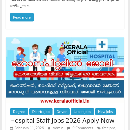
ഒഴിവുകൾ:
Read more
Degree
District Job
Driver
Latest Jobs
New Jobs
Hospital Staff Jobs 2026 Apply Now
,
February 11, 2026
Admin
0 Comments
freejobs