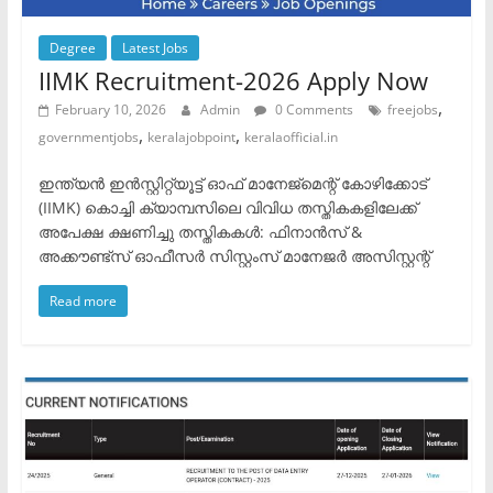
Degree
Latest Jobs
IIMK Recruitment-2026 Apply Now
,
February 10, 2026
Admin
0 Comments
freejobs
,
,
governmentjobs
keralajobpoint
keralaofficial.in
ഇന്ത്യൻ ഇൻസ്റ്റിറ്റ്യൂട്ട് ഓഫ് മാനേജ്‌മെന്റ് കോഴിക്കോട്
(IIMK) കൊച്ചി ക്യാമ്പസിലെ വിവിധ തസ്തികകളിലേക്ക്
അപേക്ഷ ക്ഷണിച്ചു തസ്തികകൾ: ​ഫിനാൻസ് &
അക്കൗണ്ട്സ് ഓഫീസർ സിസ്റ്റംസ് മാനേജർ അസിസ്റ്റന്റ്
Read more