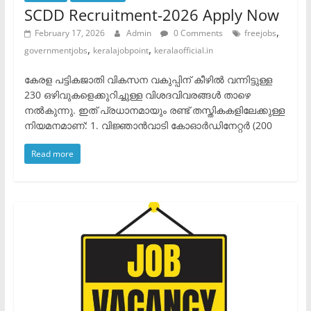
SCDD Recruitment-2026 Apply Now
,
February 17, 2026
Admin
0 Comments
freejobs
,
,
governmentjobs
keralajobpoint
keralaofficial.in
കേരള പട്ടികജാതി വികസന വകുപ്പിന് കീഴിൽ വന്നിട്ടുള്ള
230 ഒഴിവുകളെക്കുറിച്ചുള്ള വിശദവിവരങ്ങൾ താഴെ
നൽകുന്നു. ഇത് പ്രധാനമായും രണ്ട് തസ്തികകളിലേക്കുള്ള
നിയമനമാണ്: ​1. വിജ്ഞാൻവാടി കോഓർഡിനേറ്റർ (200
Read more