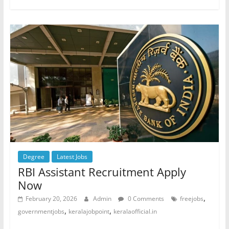
Degree
Latest Jobs
RBI Assistant Recruitment Apply
Now
,
February 20, 2026
Admin
0 Comments
freejobs
,
,
governmentjobs
keralajobpoint
keralaofficial.in