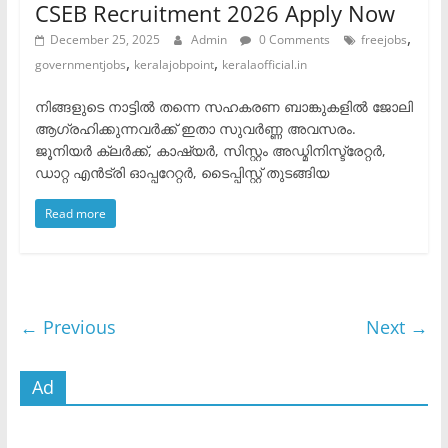
CSEB Recruitment 2026 Apply Now
,
December 25, 2025
Admin
0 Comments
freejobs
,
,
governmentjobs
keralajobpoint
keralaofficial.in
നിങ്ങളുടെ നാട്ടിൽ തന്നെ സഹകരണ ബാങ്കുകളിൽ ജോലി
ആഗ്രഹിക്കുന്നവർക്ക് ഇതാ സുവർണ്ണ അവസരം.
ജൂനിയർ ക്ലർക്ക്, കാഷ്യർ, സിസ്റ്റം അഡ്മിനിസ്ട്രേറ്റർ,
ഡാറ്റ എൻട്രി ഓപ്പറേറ്റർ, ടൈപ്പിസ്റ്റ് തുടങ്ങിയ
Read more
← Previous
Next →
Ad