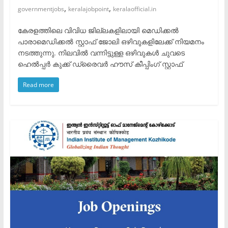
,
,
governmentjobs
keralajobpoint
keralaofficial.in
കേരളത്തിലെ വിവിധ ജില്ലകളിലായി മെഡിക്കൽ
പാരാമെഡിക്കൽ സ്റ്റാഫ് ജോലി ഒഴിവുകളിലേക്ക് നിയമനം
നടത്തുന്നു. നിലവിൽ വന്നിട്ടുള്ള ഒഴിവുകൾ ചുവടെ
ഹെൽപ്പർ ​കുക്ക് ​ഡ്രൈവർ ​ഹൗസ് കീപ്പിംഗ് സ്റ്റാഫ്
Read more