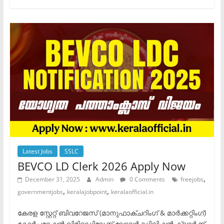
Latest Jobs
SSLC
BEVCO LD Clerk 2026 Apply Now
,
December 31, 2025
Admin
0 Comments
freejobs
,
,
governmentjobs
keralajobpoint
keralaofficial.in
കേരള സ്റ്റേറ്റ് ബിവറേജസ് (മാനുഫാക്‌ചറിംഗ് & മാർക്കറ്റിംഗ്)
കോർപ്പറേഷൻ ലിമിറ്റഡിലേക്ക് ലോവർ ഡിവിഷൻ ക്ലാർക്ക്