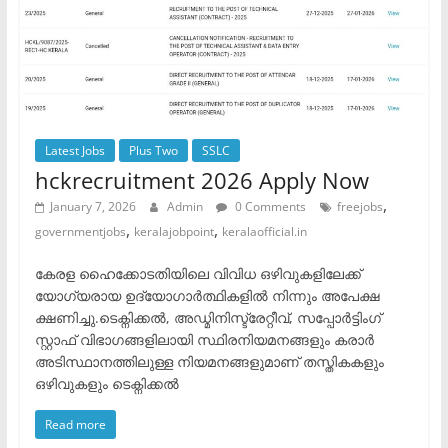
Latest Jobs
Plus Two
SSLC
hckrecruitment 2026 Apply Now
,
January 7, 2026
Admin
0 Comments
freejobs
,
,
governmentjobs
keralajobpoint
keralaofficial.in
കേരള ഹൈക്കോടതിയിലെ വിവിധ ഒഴിവുകളിലേക്ക്
യോഗ്യരായ ഉദ്യോഗാർത്ഥികളിൽ നിന്നും അപേക്ഷ
ക്ഷണിച്ചു.ടെക്നിക്കൽ, അഡ്മിനിസ്ട്രേറ്റീവ്, സപ്പോർട്ടിംഗ്
സ്റ്റാഫ് വിഭാഗങ്ങളിലായി സ്ഥിരനിയമനങ്ങളും കരാർ
അടിസ്ഥാനത്തിലുള്ള നിയമനങ്ങളുമാണ് ​തസ്തികകളും
ഒഴിവുകളും ​ടെക്നിക്കൽ
Read more