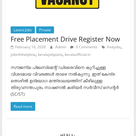
Latest Jobs
Private
Free Placement Drive Register Now
,
February 16, 2026
Admin
0 Comments
freejobs
,
,
jobinfohelpline
keralajobpoint
keralaofficial.in
സൗജന്യ പ്ലേസ്‌മെന്റ് ഡ്രൈവിനെ കുറിച്ചുള്ള
വിശദമായ വിവരങ്ങൾ താഴെ നൽകുന്നു. ഇത് കേന്ദ്ര
തൊഴിൽ ഉദ്യോഗ മന്ത്രാലയത്തിന് കീഴിലുള്ള
തിരുവനന്തപുരം നാഷണൽ കരിയർ സർവീസ് സെന്റർ
(SC/ST)
Read more