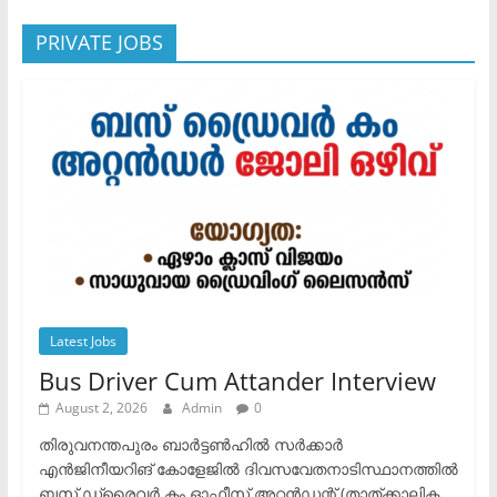
PRIVATE JOBS
Latest Jobs
Bus Driver Cum Attander Interview
August 2, 2026
Admin
0
തിരുവനന്തപുരം ബാർട്ടൺഹിൽ സർക്കാർ
എൻജിനീയറിങ് കോളേജിൽ ദിവസവേതനാടിസ്ഥാനത്തിൽ
ബസ് ഡ്രൈവർ കം ഓഫീസ് അറ്റൻഡന്റ് (താത്ക്കാലിക