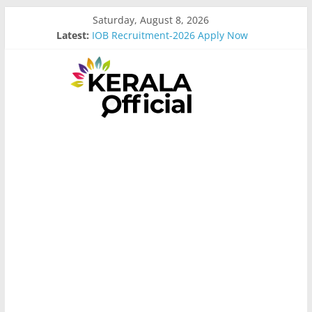
Skip
Saturday, August 8, 2026
to
Latest:
IOB Recruitment-2026 Apply Now
content
Bus Driver Cum Attander Interview
Govt Driver job Apply Now
Kerala Govt Onam Gift
MCC Recruitment-2026 Apply Now