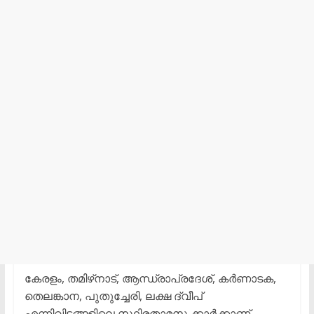
കേരളം, തമിഴ്‌നാട്, ആന്ധ്രാപ്രദേശ്, കർണാടക,
തെലങ്കാന, പുതുച്ചേരി, ലക്ഷ ദ്വീപ്
എന്നിവിടങ്ങളിലെ സ്ഥിരതാമസ ക്കാർക്കാണ്