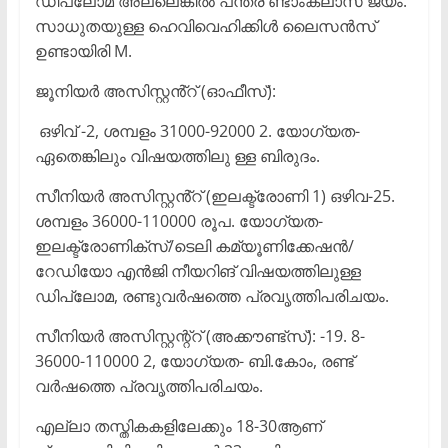
ഡിപ്ലോമ അല്ലെങ്കിൽ പന്ത്ര ണ്ടാംക്ലാസ് ജയം.
സാധുതയുള്ള ഹെവിവെഹിക്കിൾ ലൈസൻസ്
ഉണ്ടായിരി M.
ജൂനിയർ അസിസ്റ്റൻ്റ് (ഓഫീസ്):
ഒഴിവ് -2, ശമ്പളം 31000-92000 2. യോഗ്യത-
ഏതെങ്കിലും വിഷയത്തിലു ള്ള ബിരുദം.
സീനിയർ അസിസ്റ്റൻ്റ് (ഇലക്ട്രോണി 1) ഒഴിവ-25.
ശമ്പളം 36000-110000 രൂപ. യോഗ്യത-
ഇലക്ട്രോണിക്സ്/ടെലി കമ്യൂണിക്കേഷൻ/
റേഡിയോ എൻജി നീയറിങ് വിഷയത്തിലുള്ള
ഡിപ്ലോമ, രണ്ടുവർഷത്തെ പ്രവൃത്തിപരിചയം.
സീനിയർ അസിസ്റ്റന്റ്റ് (അക്കൗണ്ട്സ്): -19. 8-
36000-110000 2, യോഗ്യത- ബി.കോം, രണ്ട്
വർഷത്തെ പ്രവൃത്തിപരിചയം.
എല്ലാ തസ്തികകളിലേക്കും 18-30ആണ്