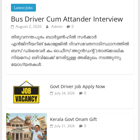
Latest Jobs
Bus Driver Cum Attander Interview
August 2, 2026
Admin
0
തിരുവനന്തപുരം ബാർട്ടൺഹിൽ സർക്കാർ
എൻജിനീയറിങ് കോളേജിൽ ദിവസവേതനാടിസ്ഥാനത്തിൽ
ബസ് ഡ്രൈവർ കം ഓഫീസ് അറ്റൻഡന്റ് (താത്ക്കാലിക
നിയമനം) ഒഴിവിലേക്ക് നേരിട്ടുള്ള അഭിമുഖം നടത്തുന്നു.​
യോഗ്യതകൾ:
Govt Driver job Apply Now
0
July 24, 2026
Kerala Govt Onam Gift
0
July 21, 2026