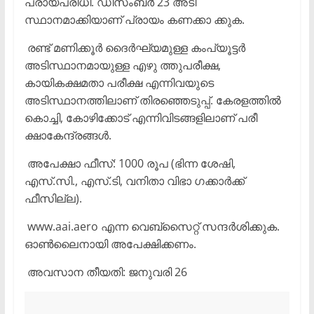
പ്രായപരിധി. ഡിസംബർ 23 അടി
സ്ഥാനമാക്കിയാണ് പ്രായം കണക്കാ ക്കുക.
രണ്ട് മണിക്കൂർ ദൈർഘ്യമുള്ള കംപ്യൂട്ടർ
അടിസ്ഥാനമായുള്ള എഴു ത്തുപരീക്ഷ,
കായികക്ഷമതാ പരീക്ഷ എന്നിവയുടെ
അടിസ്ഥാനത്തിലാണ് തിരഞ്ഞെടുപ്പ്. കേരളത്തിൽ
കൊച്ചി, കോഴിക്കോട് എന്നിവിടങ്ങളിലാണ് പരീ
ക്ഷാകേന്ദ്രങ്ങൾ.
അപേക്ഷാ ഫീസ്: 1000 രൂപ (ഭിന്ന ശേഷി,
എസ്.സി., എസ്‌.ടി, വനിതാ വിഭാ ഗക്കാർക്ക്
ഫീസില്ല).
www.aai.aero എന്ന വെബ്സൈറ്റ് സന്ദർശിക്കുക.
ഓൺലൈനായി അപേക്ഷിക്കണം.
അവസാന തീയതി: ജനുവരി 26