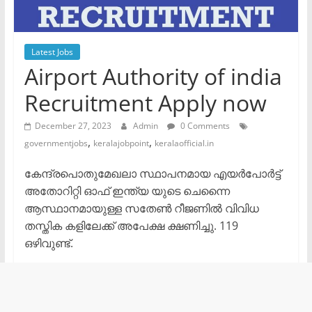
Latest Jobs
Airport Authority of india
Recruitment Apply now
December 27, 2023
Admin
0 Comments
,
,
governmentjobs
keralajobpoint
keralaofficial.in
കേന്ദ്രപൊതുമേഖലാ സ്ഥാപനമായ എയർപോർട്ട്
അതോറിറ്റി ഓഫ് ഇന്ത്യ യുടെ ചെന്നൈ
ആസ്ഥാനമായുള്ള സതേൺ റീജണിൽ വിവിധ
തസ്തിക കളിലേക്ക് അപേക്ഷ ക്ഷണിച്ചു. 119
ഒഴിവുണ്ട്.