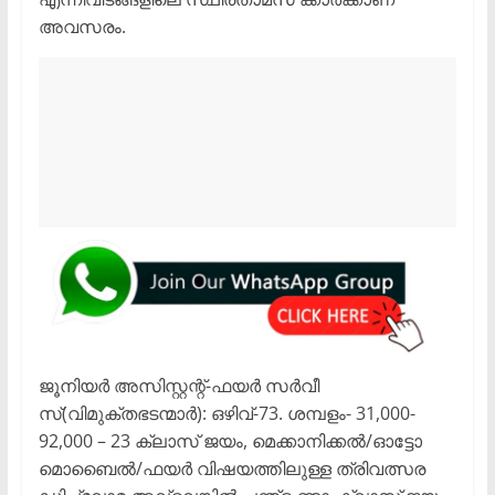
അവസരം.
ജൂനിയർ അസിസ്റ്റന്റ്-ഫയർ സർവീ
സ്(വിമുക്തഭടന്മാർ): ഒഴിവ്-73. ശമ്പളം- 31,000-
92,000 – 23 ക്ലാസ് ജയം, മെക്കാനിക്കൽ/ഓട്ടോ
മൊബൈൽ/ഫയർ വിഷയത്തിലുള്ള ത്രിവത്സര