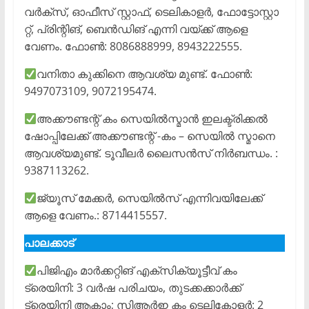
വർക്സ്, ഓഫീസ് സ്റ്റാഫ്, ടെലികാളർ, ഫോട്ടോസ്റ്റാ
റ്റ്, പ്രിന്റിങ്, ബെൻഡിങ് എന്നി വയ്ക്ക് ആളെ
വേണം. ഫോൺ: 8086888999, 8943222555.
വനിതാ കുക്കിനെ ആവശ്യ മുണ്ട്. ഫോൺ:
9497073109, 9072195474.
അക്കൗണ്ടന്റ് കം സെയിൽസ്മാൻ ഇലക്ട്രിക്കൽ
ഷോപ്പിലേക്ക് അക്കൗണ്ടന്റ് -കം – സെയിൽ സ്മാനെ
ആവശ്യമുണ്ട്. ടൂവീലർ ലൈസൻസ് നിർബന്ധം. :
9387113262.
ജ്യൂസ് മേക്കർ, സെയിൽസ് എന്നിവയിലേക്ക്
ആളെ വേണം.: 8714415557.
പാലക്കാട്
പിജിഎം മാർക്കറ്റിങ് എക്സിക്യൂട്ടീവ് കം
ട്രെയിനി: 3 വർഷ പരിചയം, തുടക്കക്കാർക്ക്
ട്രെയിനി ആകാം; സിആർഇ കം ടെലികോളർ: 2