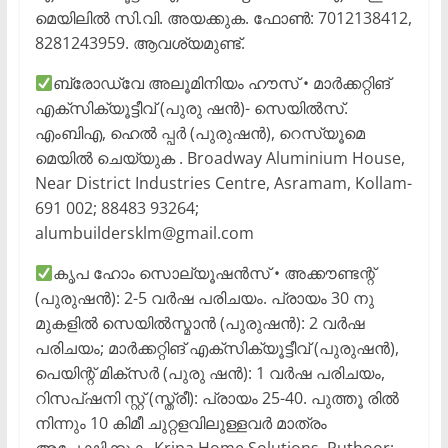
മെയിലിൽ സി.വി. അയക്കുക. ഫോൺ: 7012138412,
8281243959. ആവശ്യമുണ്ട്.
ബ്രോഡ്വേ അലൂമിനിയം ഹൗസ് • മാർക്കറ്റിങ്
എക്സിക്യൂട്ടീവ് (പുരു ഷൻ)- സെയിൽസ്.
എംബിഎ, ഹെൽ പ്പർ (പുരുഷൻ), റെസ്യൂമെ
മെയിൽ ചെയ്യുക . Broadway Aluminium House,
Near District Industries Centre, Asramam, Kollam-
691 002; 88483 93264;
alumbuildersklm@gmail.com
കൃപ ഹോം സൊല്യൂഷൻസ് • അക്കൗണ്ടന്റ്
(പുരുഷൻ): 2-5 വർഷ പരിചയം. പ്രായം 30 നു
മുകളിൽ സെയിൽസ്മാൻ (പുരുഷൻ): 2 വർഷ
പരിചയം; മാർക്കറ്റിങ് എക്സിക്യൂട്ടീവ് (പുരുഷൻ),
പെയിന്റ് മിക്സർ (പുരു ഷൻ): 1 വർഷ പരിചയം,
റിസപ്ഷനി സ്റ്റ് (സ്ത്രീ): പ്രായം 25-40. പുത്തൂ രിൽ
നിന്നും 10 കിമീ ചുറ്റളവിലുള്ളവർ മാത്രം