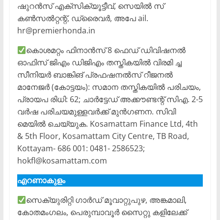
ഷുറൻസ് എക്സിക്യൂട്ടീവ്, സെയിൽ സ്
കൺസൽറ്റന്റ്, ഡ്രൈവർ, അപേ ail.
hr@premierhonda.in
കൊശമറ്റം ഫിനാൻസ് 8 ഫെഡ് ഡിവിഷനൽ
ഓഫിസ് ജിഎം ഡിജിഎം തസ്തികയിൽ വിരമി ച്ച
സീനിയർ ബാങ്കിങ് പ്രഫഷനൽസ് റീജനൽ
മാനേജർ (കോട്ടയം): സമാന തസ്തികയിൽ പരിചയം,
പ്രായപ രിധി: 62; ചാർട്ടേഡ് അക്കൗണ്ടന്റ് സിഎ. 2-5
വർഷ പരിചയമുള്ളവർക്ക് മുൻഗണന. സിവി
മെയിൽ ചെയ്യുക. Kosamattam Finance Ltd, 4th
& 5th Floor, Kosamattam City Centre, TB Road,
Kottayam- 686 001: 0481- 2586523;
hokfl@kosamattam.com
എറണാകുളം
സെക്യുരിറ്റി ഗാർഡ് മൂവാറ്റുപുഴ, അങ്കമാലി,
കോതമംഗലം, പെരുമ്പാവൂർ സൈറ്റു കളിലേക്ക്