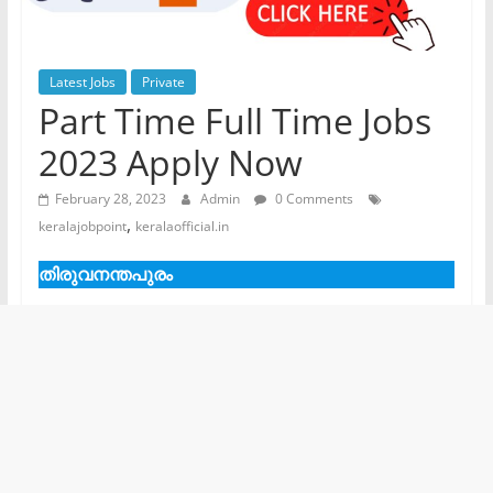
Latest Jobs
Private
Part Time Full Time Jobs
2023 Apply Now
February 28, 2023
Admin
0 Comments
,
keralajobpoint
keralaofficial.in
തിരുവനന്തപുരം