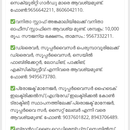
സെക്യൂരിറ്റി ഗാർഡു മാരെ ആവശ്യമുണ്ട്.
ഫോൺ:9656642211, 8606042110.
വനിതാ സ്റ്റാഫ് അങ്കമാലിയിലേക്ക് വനിതാ
ഓഫീസ് സ്റ്റാഫിനെ ആവശ്യ മുണ്ട്. ശമ്പളം: 10,000
രൂപ. സൗജന്യ ഭക്ഷണം, താമസം.: 9567332211.
ഡ്രൈവർ, സൂപ്പർവൈസർ പെരുമ്പാവൂരിലേക്ക്
ഡ്രൈവർ, സൂപ്പർവൈസർ, സെയിൽ
ഫാബ്രിക്കേറ്റർ, ലോഡിങ്, പാക്കിങ്,
എക്സിക്യുട്ടീവ് എന്നിവരെ ആവശ്യമുണ്ട്.
ഫോൺ: 9495673780.
പ്രോജക്ട് മാനേജർ, സൂപ്പർവൈസർ ഹൈടെക്
ഇലക്ട്രിക്കൽസ് (എഗ്രേഡ് ഇലക്ട്രിക്കൽ കോൺ
ട്രാക്ടിങ്) സ്ഥാപനത്തിലേക്ക് പ്രൊജക്ട് മാനേജർ,
സൂപ്പർവൈ സർ, സൈറ്റ് ലേബർ എന്നി വരെ
ആവശ്യമുണ്ട്. ഫോൺ: 9037601822, 8943706489.
ബ്രാൻഡ് ബൈ റെഡിമെയ്ഡ്സ് സെയിൽസ്