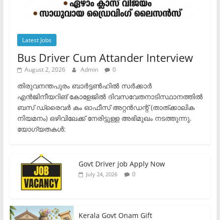
Latest Jobs
Bus Driver Cum Attander Interview
August 2, 2026
Admin
0
തിരുവനന്തപുരം ബാർട്ടൺഹിൽ സർക്കാർ
എൻജിനീയറിങ് കോളേജിൽ ദിവസവേതനാടിസ്ഥാനത്തിൽ
ബസ് ഡ്രൈവർ കം ഓഫീസ് അറ്റൻഡന്റ് (താത്ക്കാലിക
നിയമനം) ഒഴിവിലേക്ക് നേരിട്ടുള്ള അഭിമുഖം നടത്തുന്നു.​
യോഗ്യതകൾ:
Govt Driver job Apply Now
0
July 24, 2026
Kerala Govt Onam Gift