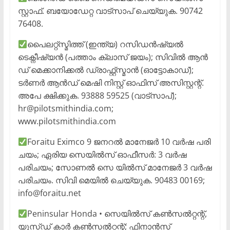
സ്റ്റാഫ്. ബയോഡേറ്റ വാട്സാപ് ചെയ്യുക. 90742
76408.
പൈലറ്റ്സ്മിത്ത് (ഇന്ത്യ) റസിഡൻഷ്യൽ
ടെക്നീഷ്യൻ (പത്താം ക്ലാസ് ജയം); സിവിൽ ആൻ
ഡ് മെക്കാനിക്കൽ ഡ്രാഫ്റ്റ്സ്മാൻ (ഓട്ടോകാഡ്);
ടർണർ ആൻഡ് മെഷി നിസ്റ്റ് ഓഫിസ് അസിസ്റ്റന്റ്.
അപേ ക്ഷിക്കുക. 93888 59525 (വാട്സാപ്);
hr@pilotsmithindia.com;
www.pilotsmithindia.com
Foraitu Eximco 9 ജനറൽ മാനേജർ 10 വർഷ പരി
ചയം; ഏരിയ സെയിൽസ് ഓഫീസർ: 3 വർഷ
പരിചയം; സോണൽ സെ യിൽസ് മാനേജർ 3 വർഷ
പരിചയം. സിവി മെയിൽ ചെയ്യുക. 90483 00169;
info@foraitu.net
Peninsular Honda • സെയിൽസ് കൺസൽറ്റന്റ്,
യൂസ്ഡ് കാർ കൺസൽറ്റന്റ്; ഫിനാൻസ്