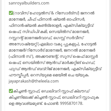
sanroyalbuilders.com
(റാവിസ് ഹോട്ടൽസ് & റിസോർട്സ്) ജനറൽ
മാനേജർ, ചീഫ് ഫിനാൻ ഷ്യൽ ഓഫിസർ,
ഫിനാൻഷ്യൽ കൺട്രോളർ, എക്സിക്യൂട്ടീവ്
ഷെഫ്, സിഡിപി/കമി, സെയിൽസ് മാനേജർ,
റസ്റ്ററന്റ് മാനേജർവാഡ്, ഗെസ്റ്റ് സർവീസ്
അസോഷ്യേറ്റ് (എല്ലാ വകു പ്പുകളും), ഹോട്ടൽ
മാനേജർ/റിസോർട് മാനേജർ, ജനറൽ മാനേജർ
(ഫിനാൻ സ് ), അക്കൗണ്ടന്റ്, സൂസ് ഷെഫ് മാസ്റ്റർ
ഷെഫ്, സെയിൽസ് ആൻഡ് മാർക്കറ്റിങ് ഹെഡ്,
ഫുഡ് ആൻഡ് ബവ്റിജ് മാനേജർ, എക്സിക്യൂട്ടീവ്
ഹൗസ്കീപ്പർ, റെസ്യൂമെ മെയിൽ ചെ യ്യുക.
jayaprakash@theleela.com
കിച്ചൺ സ്റ്റാഫ്, ഡെലിവറി സ്റ്റാഫ് ക്ലൗഡ്
കിച്ചണിലേക്ക് കിച്ചൺ സ്റ്റാഫ്, ഡെലിവറി സ്റ്റാഫുക
ളെ ആവശ്യമുണ്ട്. ഫോൺ: 9995870178.