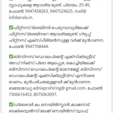
സ്റ്റാഫുകളെ ആവശ്യ മുണ്ട്. പ്രായം: 25-40,
ഫോൺ: 9447458263, 9447524625. mail@
infokerala.in.
ഫിറ്റ്നസ് ട്രെയിനർ പെരുമ്പാവൂരിലേക്ക്
ഫിറ്റ്നസ് ട്രെയിനറെ ആവശ്യമുണ്ട്. ഗ്രൂപ്പ്
ഫിറ്റ്നസ് എക്സ്പീരിയൻസുള്ള വർക്ക് മുൻഗണന.
ഫോൺ: 9947708444.
ബിസിനസ് ഡെവലപ്മെന്റ് എക്സിക്യുട്ടീവ്
അഡ് നിക്സ് പ്രോ ആലപ്പുഴ, കൊച്ചിയിലേക്ക്
ബിസിനസ് ഡെവലപ്മെന്റ് മാനേജേഴ്സ്, ബിസിനസ്
ഡെവലപ്മെന്റ് എക്സിക്യൂട്ടീവ്സ് എന്നിവരെ
വേണം. മുൻപരിചയമുള്ളവർ ക്ക് മുൻഗണന.
ബയോഡേറ്റ adnixprohiring@ gmail.com. ഫോൺ:
7306616453, 8075063097.
ഡ്രൈവർ കം സെയിൽസ്മാൻ കാക്കനാട്
ടെക്സ്റ്റൈൽസി ലേക്ക് സെയിൽസ് സ്റ്റാഫ്,