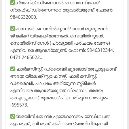
ഗ്രാഫിക് ഡിസൈനർ ബാബാസിലേക്ക്
ഗ്രാഫിക് ഡിസൈനറെ ആവശ്യമുണ്ട്. ഫോൺ:
9846632000,
മാനേജർ. സെയിൽസ്മാൻ/ ഗേൾ ലുലു മാൾ
ജ്വല്ലറിയിലേക്ക് മാനേജർ, സെയിൽസ്മാൻ,
സെയിൽസ് ഗേൾ (പ്രവൃത്തി പരിചയം വേണം)
എന്നിവ രെ ആവശ്യമുണ്ട്. ഫോൺ: 9946312344,
0471 2465022..
ഫാർമസിസ്റ്റ്, ഡ്രൈവർ മൂങ്ങോട് തച്ചോട്ടുകാവ്
അഭയ യിലേക്ക് സ്റ്റാഫ് നഴ്സ്, ഫാർ മസിസ്റ്റ്,
ഡ്രൈവർ, പാചകം അറിയുന്ന സ്ത്രീകൾ
എന്നിവരെ ആവശ്യമുണ്ട്. വിലാസം: അഭയ,
തച്ചോട്ടുകാവ്, മൂങ്ങോട് പി.ഒ., തിരുവനന്തപുരം
-695573.
ട്രെയിനി ബേന്ദ്ര എയ്റോസ്പെയ്സിലേ ക്ക്
എം.ടെക്., ബി.ടെക്. കഴി വരെ ട്രെയിനികളായി