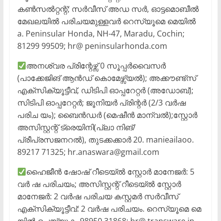
കൺസൽറ്റന്റ്; സർവീസ് അഡ സർ, ഓട്ടമൊബീൽ
മേഖലയിൽ പരിചയമുള്ളവർ റെസ്യൂമെ മെയിൽ
a. Peninsular Honda, NH-47, Maradu, Cochin;
81299 99509; hr@ peninsularhonda.com
അനശ്വര പ്രിന്റേഴ്സ് 0 സൂപ്പർവൈസർ
(പാക്കേജിങ് ആൻഡ് കൊമേഴ്സ്യൽ); അക്കൗണ്ട്സ്
എക്സിക്യൂട്ടീവ്, ഡിടിപി ഓപ്പറേറ്റർ (അഡോബ്);
സിടിപി ഓപ്പറേറ്റർ; ജൂനിയർ പ്രിന്റർ (2/3 വർഷ
പരിച യം); ബൈൻഡർ (മെഷീൻ മാന്വൽ);സ്റ്റോർ
അസിസ്റ്റന്റ് ട്രെയിനി(പ്ലാ നിങ്/
പ്രീപ്രസജനറൽ), തുടക്കക്കാർ 20. manieailaoo.
89217 71325; hr.anaswara@gmail.com
ഹൈജീൻ ഷോഷ് റീടെയ്ൽ സ്റ്റോർ മാനേജർ: 5
വർ ഷ പരിചയം; അസിസ്റ്റന്റ് റീടെയ്ൽ സ്റ്റോർ
മാനേജർ: 2 വർഷ പരിചയ കസ്റ്റമർ സർവീസ്
എക്സിക്യൂട്ടീവ്: 2 വർഷ പരിചയം. റെസ്യൂമെ മെ