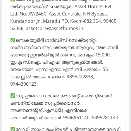
ക്ഷിക്കുക/മെയിൽ ചെയ്യുക. Asset Homes Pvt
Ltd, No. XV/246C, Asset Centrale, NH Bypass,
Kundanoor Jn, Maradu PO, Kochi-682 304, 99465
52356; assetcare@assethomes.in
സെക്യൂരിറ്റി ഗാർഡ്സ് സെക്യൂരിറ്റി
ഗാർഡ്സിനെ ആവശ്യമുണ്ട്. ആലുവ, അങ്ക മാലി
ഭാഗത്തുള്ളവർക്ക് മുൻ ഗണന, ശമ്പളം: 15,000,
ഇ.എ സ്.ഐ., പി.എഫ്. ആനുകൂല്യ ങ്ങൾ,
യോഗ്യത: എസ്.എസ്. എൽ.സി. പ്രായം: 55
വയസ്സിൽ താഴെ, ഫോൺ: 9895222838,
9744396123.
സൂപ്പർവൈസർ, അക്കൗണ്ടന്റ് കൺസ്ട്രക്ഷൻ
കമ്പനിയിലേക്ക് സൂപ്പർവൈസർ,
അക്കൗണ്ടന്റ്(ജി.എസ്.ടി.) എന്നിവരെ
ആവശ്യമുണ്ട്. ഫോൺ: 9946661140, 9495281140.
ലേഡി സ്റ്റാഫ് കംപ്യൂട്ടർ പരിജ്ഞാനമുള്ള ലേഡി