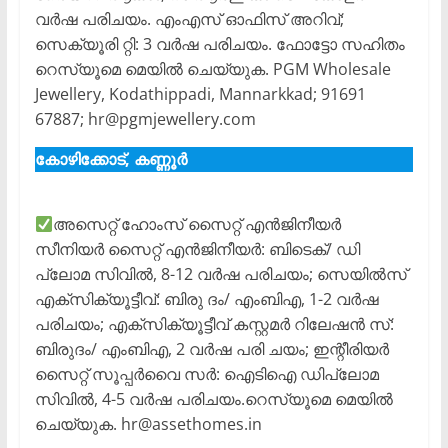
വർഷ പരിചയം. എംഎസ് ഓഫിസ് അറിവ്;
സെക്യൂരി റ്റി: 3 വർഷ പരിചയം. ഫോട്ടോ സഹിതം
റെസ്യൂമെ മെയിൽ ചെയ്യുക. PGM Wholesale
Jewellery, Kodathippadi, Mannarkkad; 91691
67887; hr@pgmjewellery.com
കോഴിക്കോട്, കണ്ണൂർ
അസെറ്റ് ഹോംസ് സൈറ്റ് എൻജിനീയർ
സീനിയർ സൈറ്റ് എൻജിനീയർ: ബിടെക്/ ഡി
പ്ലോമ സിവിൽ, 8-12 വർഷ പരിചയം; സെയിൽസ്
എക്സിക്യൂട്ടീവ്: ബിരു ദം/ എംബിഎ, 1-2 വർഷ
പരിചയം; എക്സിക്യൂട്ടീവ് കസ്റ്റമർ റിലേഷൻ സ്:
ബിരുദം/ എംബിഎ, 2 വർഷ പരി ചയം; ഇന്റീരിയർ
സൈറ്റ് സൂപ്പർവൈ സർ: ഐടിഐ ഡിപ്ലോമ
സിവിൽ, 4-5 വർഷ പരിചയം.റെസ്യൂമെ മെയിൽ
ചെയ്യുക. hr@assethomes.in