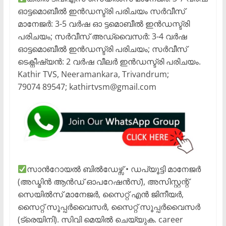
ഓട്ടമൊബീൽ ഇൻഡസ്ട്രി പരിചയം സർവീസ്
മാനേജർ: 3-5 വർഷ ഓ ട്ടമൊബീൽ ഇൻഡസ്ട്രി
പരിചയം; സർവീസ് അഡ്വൈസർ: 3-4 വർഷ
ഓട്ടമൊബീൽ ഇൻഡസ്ട്രി പരിചയം; സർവീസ്
ടെക്നീഷ്യൻ: 2 വർഷ വീലർ ഇൻഡസ്ട്രി പരിചയം.
Kathir TVS, Neeramankara, Trivandrum;
79074 89547; kathirtvsm@gmail.com
സാൻറോയൽ ബിൽഡേഴ്സ് • ഡപ്യൂട്ടി മാനേജർ
(അഡ്മിൻ ആൻഡ് ഓപറേഷൻസ്), അസിസ്റ്റന്റ്
സെയിൽസ് മാനേജർ, സൈറ്റ് എൻ ജിനീയർ,
സൈറ്റ് സൂപ്പർവൈസർ, സൈറ്റ് സൂപ്പർവൈസർ
(ട്രെയിനി). സിവി മെയിൽ ചെയ്യുക. career