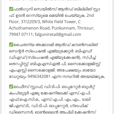
ഫൽഗുനി സെയിൽസ് ആൻഡ് ബില്ലിങ് സ്റ്റാ
ഫ്. ഉടൻ റെസ്യൂമെ മെയിൽ ചെയ്യുക. 2nd
Floor, 37/2209/3, White Field Tower, C
Achuthamenon Road, Punkunnam, Thrissur;
79947 07111; falguniretail@gmail.com
ചൈതന്യ അക്കാദമി ആൻഡ് കൗൺസലിങ്
സെന്റർ സ്പെഷൽ എജ്യുക്കേറ്റർ: ബിഎഡ്/
ഡിഎഡ് (സ്പെഷൽ എജ്യുക്കേഷൻ), സ്പീച്ച്
തെറപ്പിസ്റ്റ്: ബിഎഎസ്എൽ പി, സൈക്കോളജിസ്റ്റ്:
എംഎസ്സി സൈക്കോളജി. അപേക്ഷയും ബയോ
ഡേറ്റയും 9496342081 എന്ന നമ്പറിൽ അയയ്ക്കുക.
ഓഫീസ് സ്റ്റാഫ്, ഡി.ടി.പി. ഓപ്പറേറ്റർ ബുൾറ്റ്
കംപ്യൂട്ടർ എജു ക്കേഷനിലേക്ക് എസ്.എ.പി.
എഫ്.ഐ.സി.ഒ., എസ്.എ.പി. എം.എം., ടാലി
ജി.എസ്.ടി., ഡി.ടി.പി. ഓപ്പറേറ്റർ, ഗ്രാഫിക്
ഡിസൈനർ, ഓൺലൈൻ ആപ്ലി ക്കേഷൻസ്