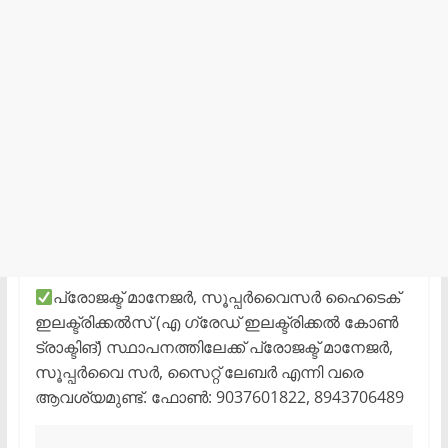
പ്രോജക്ട് മാനേജർ, സൂപ്പർവൈസർ ഹൈടെക്
ഇലക്ട്രിക്കൽസ് (എ ഗ്രേഡ് ഇലക്ട്രിക്കൽ കോൺ
ട്രാക്ടിങ്) സ്ഥാപനത്തിലേക്ക് പ്രോജക്ട് മാനേജർ,
സൂപ്പർവൈ സർ, സൈറ്റ് ലേബർ എന്നി വരെ
ആവശ്യമുണ്ട്. ഫോൺ: 9037601822, 8943706489