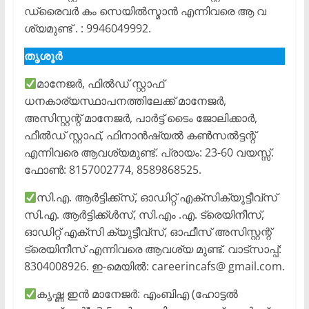
ഡ്രൈവർ കം സെയിൽസ്മാൻ എന്നിവരെ ആ വ
ശ്യമുണ്ട് . : 9946049992.
തൃശൂർ
മാനേജർ, ഫിൽഡ് സ്റ്റാഫ്
ധനകാര്യസ്ഥാപനത്തിലേക്ക് മാനേജർ,
അസിസ്റ്റന്റ് മാനേജർ, പാർട്ട് ടൈം ജോലിക്കാർ,
ഫീൽഡ് സ്റ്റാഫ്, ഫിനാൻഷ്യൽ കൺസൽട്ടന്റ്
എന്നിവരെ ആവശ്യമുണ്ട്. പ്രായം: 23-60 വയസ്സ്.
ഫോൺ: 8157002774, 8589868525.
സി.എ. ആർട്ടിക്ക്സ്, ഓഡിറ്റ് എക്സിക്യുട്ടീവ്സ്
സി.എ. ആർട്ടിക്ക്ൾസ്, സി.എം .എ. ട്രെയിനീസ്,
ഓഡിറ്റ് എക്സി ക്യുട്ടീവ്സ്, ഓഫീസ് അസിസ്റ്റന്റ്
ട്രെയിനീസ് എന്നിവരെ ആവശ്യ മുണ്ട്. വാട്സാപ്പ്:
8304008926. ഇ-മെയിൽ: careerincafs@ gmail.com.
കൃഷ്ണ ഇൻ മാനേജർ: എംബിഎ (ഹോട്ടൽ