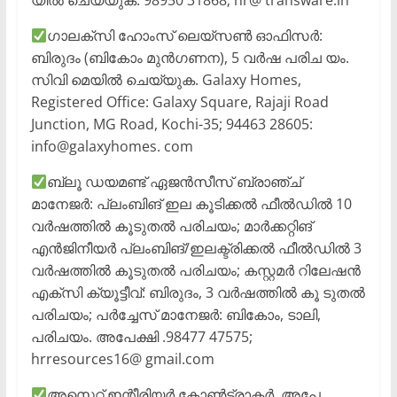
യിൽ ചെയ്യുക. 98950 31868; hr@ transware.in
ഗാലക്സി ഹോംസ് ലെയ്സൺ ഓഫിസർ:
ബിരുദം (ബികോം മുൻഗണന), 5 വർഷ പരിച യം.
സിവി മെയിൽ ചെയ്യുക. Galaxy Homes,
Registered Office: Galaxy Square, Rajaji Road
Junction, MG Road, Kochi-35; 94463 28605:
info@galaxyhomes. com
ബ്ലൂ ഡയമണ്ട് ഏജൻസീസ് ബ്രാഞ്ച്
മാനേജർ: പ്ലംബിങ് ഇല കൂടിക്കൽ ഫീൽഡിൽ 10
വർഷത്തിൽ കൂടുതൽ പരിചയം; മാർക്കറ്റിങ്
എൻജിനീയർ പ്ലംബിങ്/ഇലക്ട്രിക്കൽ ഫീൽഡിൽ 3
വർഷത്തിൽ കൂടുതൽ പരിചയം; കസ്റ്റമർ റിലേഷൻ
എക്സി ക്യൂട്ടീവ്: ബിരുദം, 3 വർഷത്തിൽ കൂ ടുതൽ
പരിചയം; പർച്ചേസ് മാനേജർ: ബികോം, ടാലി,
പരിചയം. അപേക്ഷി .98477 47575;
hrresources16@ gmail.com
അസെറ്റ് ഇന്റീരിയർ കോൺട്രാക്ടർ. അപേ