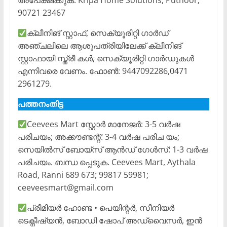
അപേക്ഷിക്കുക. Kripa Home Solutions, Puthoor;
90721 23467
ക്ലീനിങ് സ്റ്റാഫ്, സെക്യൂരിറ്റി ഗാർഡ്
അഞ്ചലിലെ ആശുപത്രിയിലേക്ക് ക്ലീനിങ്
സ്റ്റാഫായി സ്ത്രീ കൾ, സെക്യൂരിറ്റി ഗാർഡുകൾ
എന്നിവരെ വേണം. ഫോൺ: 9447092286,0471
2961279.
പത്തനംതിട്ട
Ceevees Mart സ്റ്റോർ മാനേജർ: 3-5 വർഷ
പരിചയം; അക്കൗണ്ടന്റ്: 3-4 വർഷ പരിച യം;
സെയിൽസ് ബോയ്സ് ആൻഡ് ഗേൾസ്: 1-3 വർഷ
പരിചയം. ബന്ധ പ്പെടുക. Ceevees Mart, Aythala
Road, Ranni 689 673; 99817 59981;
ceeveesmart@gmail.com
പ്രീമിയർ ഹോണ്ട • പെയിന്റർ, സീനിയർ
ടെക്നീഷ്യൻ, ബോഡി ഷോപ് അഡ്വൈസർ, ഇൻ