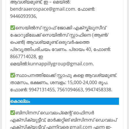
ആവശ്യമുണ്ട്, ഇ – മെയിൽ:
bendraaerospace@gmail.com. ഫോൺ:
9446093936,
സെയിൽസ് സ്റ്റാഫ് ജോക്കി എക്സ്ക്ലൂസീവ്
ഷോറൂമിലേക്ക് സെയിൽസ് സ്റ്റാഫിനെ (ആൺ/
പെൺ) ആവശ്യമുണ്ട്.ഒരുവർഷത്തെ
പ്രവൃത്തിപരിചയം വേണം. പ്രായം 40, ഫോൺ:
8667714028, ഇ
മെയിൽ:kunnappillygroup@gmail.com.
സ്ഥാപനത്തിലേക്ക് സ്റ്റാഫു കളെ ആവശ്യമുണ്ട്.
താമസം, ഭക്ഷണം, ശമ്പളം: 15,000-24,000 രൂപ.
ഫോൺ: 9947131455, 7561094663, 9947458338.
കൊല്ലം
ബിസിനസ് ഡെവലപ്മെന്റ് ഓഫിസർ
എക്സിക്യുട്ടീവ്, മാർക്കറ്റിങ് ബിസിനസ് ഡെവലപ്
എക്സിക്യൂട്ടീവ് എന്നിവരെ gmail.com എന്ന ഇ-