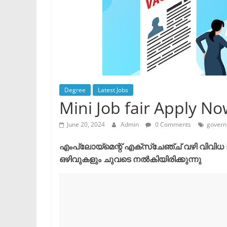
Degree
Latest Jobs
Mini Job fair Apply N
June 20, 2024
Admin
0 Comments
govern
എംപ്ലോയ്മെന്റ് എക്സ്ചേഞ്ച് വഴി വിവി
ഒഴിവുകളും ചുവടെ നൽകിയിരിക്കുന്നു