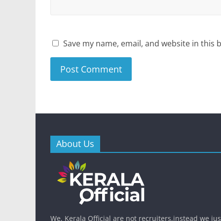
Save my name, email, and website in this 
About Us
We, Kerala Official are not recruiters,instead we ju