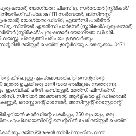
ീകൾ/പുരുഷന്മാർ) യോഗ്യത : പ്ലസ് ടു, സർവേയർ (സ്ത്രീകൾ/
ീയറിംഗ് ഡിപ്ലോമ / ITI സർവേയർ, ബിസിനസ്സ്
ുരുഷന്മാർ) യോഗ്യത: ഡിഗ്രി, ഏജൻസി പാർട്‌നർ
സ് ടു, സീനിയർ ഏജൻസി പാർട്‌നർ (സ്ത്രീകൾ/പുരുഷന്മാർ)
്‌നർ (സ്ത്രീകൾ/പുരുഷന്മാർ) യോഗ്യത: ഡിഗ്രി.
വയസ്സ്. പ്രവൃത്തി പരിചയം ഉള്ളവർക്കും
ററിൽ രജിസ്റ്റർ ചെയ്ത്, ഇന്റർവ്യൂ പങ്കെടുക്കാം. 0471
ന്റെ കീഴിലുള്ള എംപ്ലോയബിലിറ്റി സെന്ററിന്റെ
0 മുതല്‍ ഉച്ചക്ക് ഒരു മണി വരെ അഭിമുഖം നടത്തുന്നു.
ാളം, ഇംഗ്ലീഷ്, ഹിന്ദി, കമ്പ്യൂട്ടര്‍, മാത്‌സ്, ഫിസിക്‌സ്,
, സീനിയര്‍ അക്കൗണ്ടന്റ്, ആര്‍ട്ട്/ക്രാഫ്റ്റ്, ഡ്രൈവര്‍
ണ്ണൂര്‍, റെസ്റ്റോറന്റ് മാനേജര്‍, അസിസ്റ്റന്റ് റെസ്റ്റോറന്റ്
ിച്ചറിയല്‍ കാര്‍ഡിന്റെ പകര്‍പ്പും, 250 രൂപയും, ഒരു
 എംപ്ലോയബിലിറ്റി സെന്ററില്‍ പേര് രജിസ്റ്റര്‍ ചെയ്ത്
ഥികള്‍ക്കും രജിസ്‌ട്രേഷന്‍ സ്ലിപ് സഹിതം വന്ന്