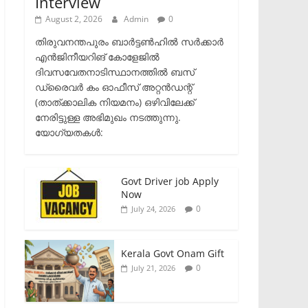
Interview
August 2, 2026
Admin
0
തിരുവനന്തപുരം ബാർട്ടൺഹിൽ സർക്കാർ
എൻജിനീയറിങ് കോളേജിൽ
ദിവസവേതനാടിസ്ഥാനത്തിൽ ബസ്
ഡ്രൈവർ കം ഓഫീസ് അറ്റൻഡന്റ്
(താത്ക്കാലിക നിയമനം) ഒഴിവിലേക്ക്
നേരിട്ടുള്ള അഭിമുഖം നടത്തുന്നു.​
യോഗ്യതകൾ:
Govt Driver job Apply
Now
0
July 24, 2026
Kerala Govt Onam Gift
0
July 21, 2026