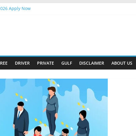
2026 Apply Now
tander Interview
pply Now
Gift
-2026 Apply Now
REE
DRIVER
PRIVATE
GULF
DISCLAIMER
ABOUT US