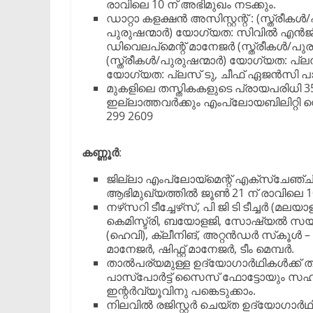
രാവിലെ 10 ന് അഭിമുഖം നടക്കും.
ഡാറ്റാ കളക്ഷൻ അസിസ്റ്റന്റ് : (സ്ത്ര
പുരുഷന്മാർ) യോഗ്യത: സിവിൽ എൻജിന
ഡിവെലപ്മെന്റ് മാനേജർ (സ്ത്രീകൾ/പ
(സ്ത്രീകൾ/പുരുഷന്മാർ) യോഗ്യത: പ്ല
യോഗ്യത: പ്ലസ് ടു, ചീഫ് ഏജൻസി പാർട
മുകളിലെ തസ്തികകളുടെ പ്രായപരിധി 35 
ഇല്ലാത്തവർക്കും എംപ്ലോയബിലിറ്റി സെന്
299 2609
കണ്ണൂർ
:
ജില്ലാ എംപ്ലോയ്‌മെന്റ് എക്‌സ്‌ചേഞ്ചി
ആഭിമുഖ്യത്തില്‍ ജൂണ്‍ 21 ന് രാവിലെ 1
നഴ്‌സറി ടീച്ചേഴ്‌സ്, പി ജി ടി ടീച്ചര്‍ (മലയ
കെമിസ്ട്രി, ബയോളജി, സോഷ്യല്‍ സയന്‍സ്)
(ഹെവി), ക്ലീനിങ്, അറ്റന്‍ഡര്‍ സ്‌കൂള്‍ – ക
മാനേജര്‍, ഷിഫ്റ്റ് മാനേജര്‍, ടീം മെമ്പര്‍.
താല്‍പര്യമുള്ള ഉദ്യോഗാര്‍ഥികള്‍ക്ക് തിര
പാസ്‌പോര്‍ട്ട് സൈസ് ഫോട്ടോയും സഹിതം
ഇന്റര്‍വ്യൂവിനു പങ്കെടുക്കാം.
നിലവില്‍ രജിസ്റ്റര്‍ ചെയ്ത ഉദ്യോഗാര്‍