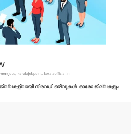
ow
,
,
mentjobs
keralajobpoint
keralaofficial.in
ധ ജില്ലകളിലായി നിരവധി ഒഴിവുകൾ
ഓരോ ജില്ലകളും