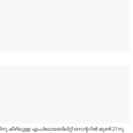
ചിനു കീഴിലുള്ള എംപ്ലോയബിലിറ്റി സെന്ററിൽ ജൂൺ 21നു