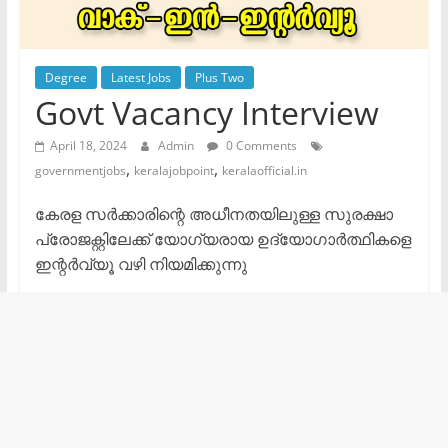
Degree
Latest Jobs
Plus Two
Govt Vacancy Interview
April 18, 2024
Admin
0 Comments
,
,
governmentjobs
keralajobpoint
keralaofficial.in
കേരള സർക്കാരിന്റെ അധീനതയിലുള്ള സുരക്ഷാ
പ്രോജക്റ്റിലേക്ക് യോഗ്യരായ ഉദ്യോഗാർത്ഥികളെ
ഇന്റർവ്യൂ വഴി നിയമിക്കുന്നു