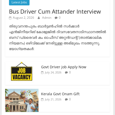
Latest Jobs
Bus Driver Cum Attander Interview
August 2, 2026
Admin
0
തിരുവനന്തപുരം ബാർട്ടൺഹിൽ സർക്കാർ
എൻജിനീയറിങ് കോളേജിൽ ദിവസവേതനാടിസ്ഥാനത്തിൽ
ബസ് ഡ്രൈവർ കം ഓഫീസ് അറ്റൻഡന്റ് (താത്ക്കാലിക
നിയമനം) ഒഴിവിലേക്ക് നേരിട്ടുള്ള അഭിമുഖം നടത്തുന്നു.​
യോഗ്യതകൾ:
Govt Driver job Apply Now
0
July 24, 2026
Kerala Govt Onam Gift
0
July 21, 2026