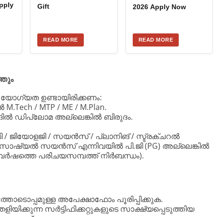
pply
Gift
2026 Apply Now
READ MORE
READ MORE
തും
 യോഗ്യത ഉണ്ടായിരിക്കണം:
.Tech / MTP / ME / M.Plan.
്ങിൽ ഡിപ്ലോമ അല്ലെങ്കിൽ ബിരുദം.
/ ജിയോളജി / സയൻസ് / പ്ലാനിങ് / സ്ട്രക്ചറൽ
ോഷ്യൽ സയൻസ് എന്നിവയിൽ പി.ജി (PG) അല്ലെങ്കിൽ
5 വർഷത്തെ പരിചയസമ്പത്ത് നിർബന്ധം).
തോടൊപ്പമുള്ള അപേക്ഷാഫോം പൂരിപ്പിക്കുക.
യിക്കുന്ന സർട്ടിഫിക്കറ്റുകളുടെ സാക്ഷ്യപ്പെടുത്തിയ