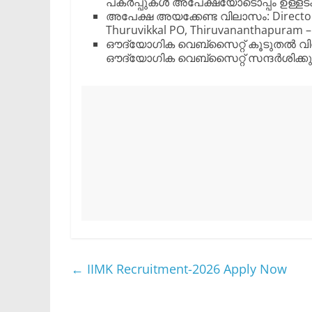
പകർപ്പുകൾ അപേക്ഷയോടൊപ്പം ഉള്ളട
​അപേക്ഷ അയക്കേണ്ട വിലാസം: ​Director
Thuruvikkal PO, Thiruvananthapuram –
​ഔദ്യോഗിക വെബ്‌സൈറ്റ് ​കൂടുതൽ വിവര
ഔദ്യോഗിക വെബ്‌സൈറ്റ് സന്ദർശിക്ക
←
IIMK Recruitment-2026 Apply Now