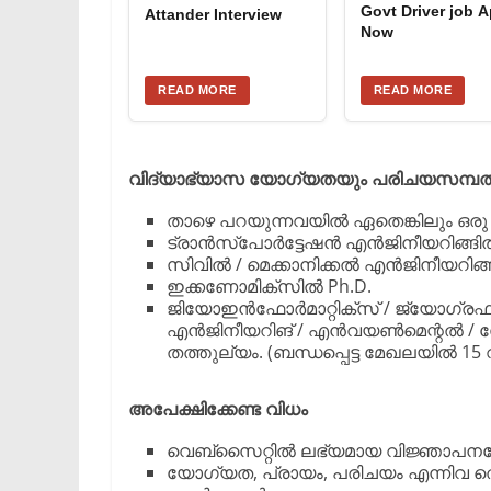
Govt Driver job A
Attander Interview
Now
READ MORE
READ MORE
വിദ്യാഭ്യാസ യോഗ്യതയും പരിചയസമ്പത്
​താഴെ പറയുന്നവയിൽ ഏതെങ്കിലും ഒരു
​ട്രാൻസ്പോർട്ടേഷൻ എൻജിനീയറിങ്ങിൽ M
​സിവിൽ / മെക്കാനിക്കൽ എൻജിനീയറിങ
​ഇക്കണോമിക്സിൽ Ph.D.
ജിയോഇൻഫോർമാറ്റിക്സ് / ജ്യോഗ്രഫി 
എൻജിനീയറിങ് / എൻവയൺമെന്റൽ / സ
തത്തുല്യം. (ബന്ധപ്പെട്ട മേഖലയിൽ 1
അപേക്ഷിക്കേണ്ട വിധം
​വെബ്‌സൈറ്റിൽ ലഭ്യമായ വിജ്ഞാപനത്
​യോഗ്യത, പ്രായം, പരിചയം എന്നിവ തെളി