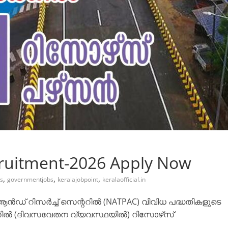
ruitment-2026 Apply Now
,
,
,
bs
governmentjobs
keralajobpoint
keralaofficial.in
് റിസർച്ച് സെന്ററിൽ (NATPAC) വിവിധ പദ്ധതികളുടെ
ത്തിൽ (ദിവസവേതന വ്യവസ്ഥയിൽ) റിസോഴ്‌സ്