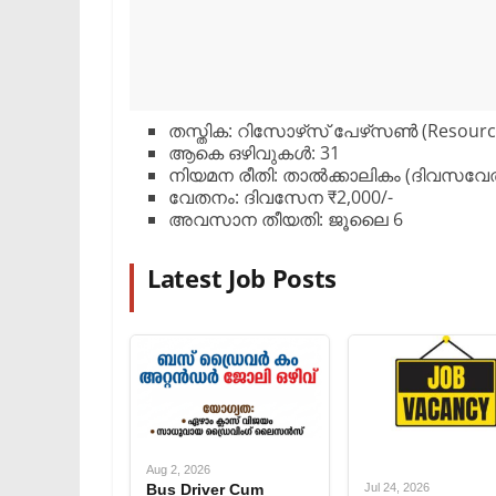
​തസ്തിക: റിസോഴ്‌സ് പേഴ്‌സൺ (Resourc
​ആകെ ഒഴിവുകൾ: 31
​നിയമന രീതി: താൽക്കാലികം (ദിവസവ
​വേതനം: ദിവസേന ₹2,000/-
​അവസാന തീയതി: ജൂലൈ 6
Latest Job Posts
Aug 2, 2026
Bus Driver Cum
Jul 24, 2026