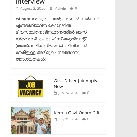
Interview
August 2, 2026
Admin
0
തിരുവനന്തപുരം ബാർട്ടൺഹിൽ സർക്കാർ
എൻജിനീയറിങ് കോളേജിൽ
ദിവസവേതനാടിസ്ഥാനത്തിൽ ബസ്
ഡ്രൈവർ കം ഓഫീസ് അറ്റൻഡന്റ്
(താത്ക്കാലിക നിയമനം) ഒഴിവിലേക്ക്
നേരിട്ടുള്ള അഭിമുഖം നടത്തുന്നു.​
യോഗ്യതകൾ:
Govt Driver job Apply
Now
0
July 24, 2026
Kerala Govt Onam Gift
0
July 21, 2026