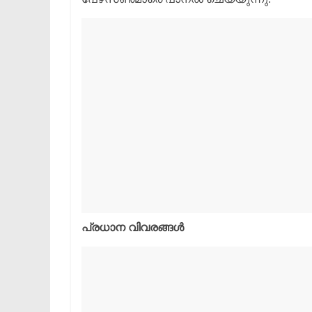
​പ്രധാന വിവരങ്ങൾ