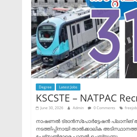
Degree
Latest Jobs
KSCSTE – NATPAC Rec
June 30, 2026
Admin
0 Comments
freejo
നാഷണൽ ട്രാൻസ്പോർട്ടേഷൻ പ്ലാനിങ് ആൻഡ
നടത്തിപ്പിനായി താൽക്കാലിക അടിസ്ഥാന
പേഴ്‌സൺമാരെ പാനൽ ചെയ്യുന്നു.