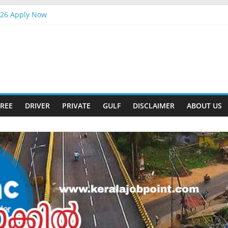
026 Apply Now
ander Interview
ply Now
ift
026 Apply Now
REE
DRIVER
PRIVATE
GULF
DISCLAIMER
ABOUT US