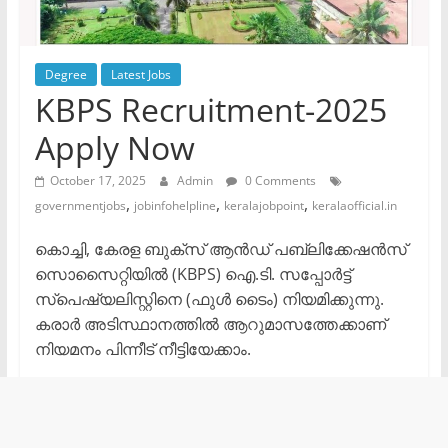
Degree
Latest Jobs
KBPS Recruitment-2025
Apply Now
October 17, 2025
Admin
0 Comments
,
,
,
governmentjobs
jobinfohelpline
keralajobpoint
keralaofficial.in
കൊച്ചി, കേരള ബുക്സ് ആൻഡ് പബ്ലിക്കേഷൻസ്
സൊസൈറ്റിയിൽ (KBPS) ഐ.ടി. സപ്പോർട്ട്
സ്പെഷ്യലിസ്റ്റിനെ (ഫുൾ ടൈം) നിയമിക്കുന്നു.
കരാർ അടിസ്ഥാനത്തിൽ ആറുമാസത്തേക്കാണ്
നിയമനം പിന്നീട് നീട്ടിയേക്കാം.