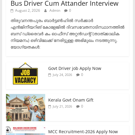
Bus Driver Cum Attander Interview
August 2, 2026
Admin
0
തിരുവനന്തപുരം ബാർട്ടൺഹിൽ സർക്കാർ
എൻജിനീയറിങ് കോളേജിൽ ദിവസവേതനാടിസ്ഥാനത്തിൽ
ബസ് ഡ്രൈവർ കം ഓഫീസ് അറ്റൻഡന്റ് (താത്ക്കാലിക
നിയമനം) ഒഴിവിലേക്ക് നേരിട്ടുള്ള അഭിമുഖം നടത്തുന്നു.​
യോഗ്യതകൾ:
Govt Driver job Apply Now
0
July 24, 2026
Kerala Govt Onam Gift
0
July 21, 2026
MCC Recruitment-2026 Apply Now