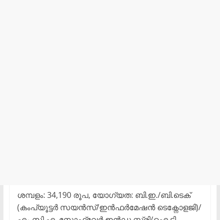
ശമ്പളം: 34,190 രൂപ, യോഗ്യത: ബി.ഇ./ബി.ടെക്
(കംപ്യൂട്ടർ സയൻസ്/ഇൻഫർമേഷൻ ടെക്നോളജി)/
എം.സി.എ. സോഫ്റ്റ്വേർ ഇൻഡ സ്ട്രി/ഐ.ടി.