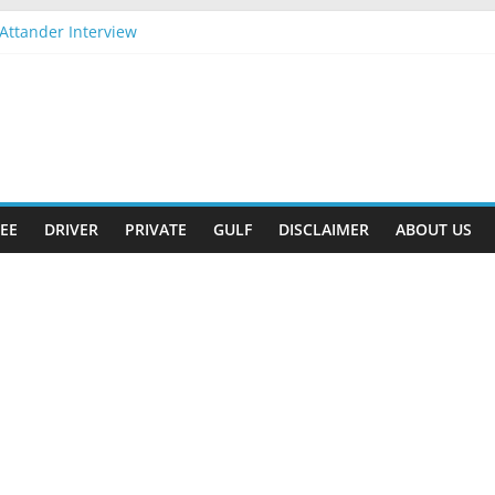
Attander Interview
 Apply Now
m Gift
t-2026 Apply Now
t-2026 Apply Now
EE
DRIVER
PRIVATE
GULF
DISCLAIMER
ABOUT US