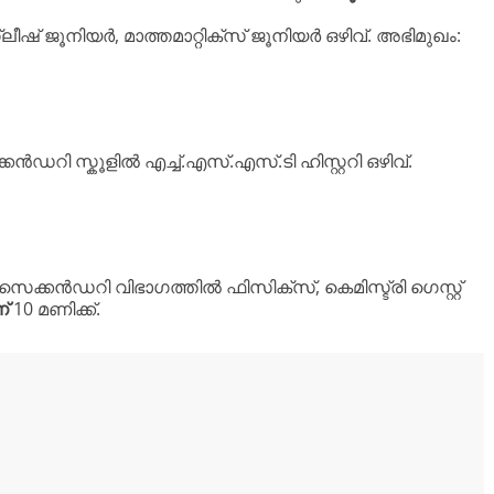
ലീഷ് ജൂനിയർ, മാത്തമാറ്റിക്സ് ജൂനിയർ ഒഴിവ്. അഭിമുഖം:
ഡറി സ്കൂളിൽ എച്ച്.എസ്.എസ്.ടി ഹിസ്റ്ററി ഒഴിവ്.
ക്കൻഡറി വിഭാഗത്തിൽ ഫിസിക്സ്, കെമിസ്ട്രി ഗെസ്റ്റ്
്
10 മണിക്ക്.