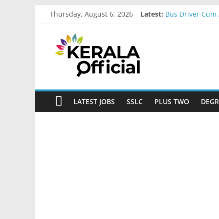
Skip
Thursday, August 6, 2026
Latest:
Bus Driver Cum 
to
Govt Driver job
content
Kerala
Kerala Govt Ona
MCC Recruitmen
IOB Recruitmen
Official
Start
LATEST JOBS
SSLC
PLUS TWO
DEGR
something
new