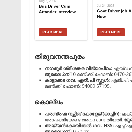
Aug 2, 2026
Bus Driver Cum
Jul 24, 2026
Govt Driver job A
Attander Interview
Now
READ MORE
READ MORE
തിരുവനന്തപുരം
നഗരൂർ ശ്രീശങ്കര വിദ്യാപീഠം:
എയ്ഡഡ്
ജൂലൈ 2ന്
10 മണിക്ക്. ഫോൺ: 0470-267
കാട്ടാക്കട ഗവ. എൽ.പി സ്കൂൾ:
എൽ.പി.എ
മണിക്ക്. ഫോൺ: 94009 57195.
കൊല്ലം
പരബ്രഹ്മ നഴ്സിങ് കോളേജ് (ഓച്ചിറ):
ലക്
അപേക്ഷിക്കേണ്ട അവസാന തീയതി:
ജൂ
അയ്യൻകോയിക്കൽ ഗവ. HSS:
എച്ച്.
ജൂലൈ 3ന്
10.30 ന്.