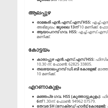
ആലപ്പുഴ
രാമങ്കരി എൻ.എസ്.എസ് HSS:
എച്ച്.എ
അഭിമുഖം:
ജൂലൈ 13ന്
10 മണിക്ക്. ഫോ
ആയാപറമ്പ് ഗവ. HSS:
എച്ച്.എസ്.എസ്
മണിക്ക്.
കോട്ടയം
കാരാപ്പുഴ എൻ.എസ്.എസ് HSS:
ഫിസിക്
10.30 ന്. ഫോൺ: 62825 33805.
തലയോലപ്പറമ്പ് ഡി.ബി കോളേജ്:
മാത്ത
10 മണിക്ക്.
എറണാകുളം
മഞ്ഞപ്ര ഗവ. HSS (കൂത്താട്ടുകുളം):
ഫിസ
6ന്
1.30ന്. ഫോൺ: 94962 07579.
തേവര SH (സേക്രഡ് ഹാർട്ട് കോളേജ്):