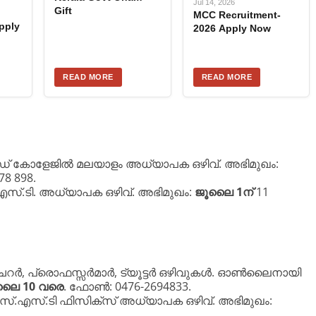
Jul 14, 2026
Gift
MCC Recruitment-
pply
2026 Apply Now
READ MORE
READ MORE
 കോളേജിൽ മലയാളം അധ്യാപക ഒഴിവ്. അഭിമുഖം:
8 898.
സ്.ടി. അധ്യാപക ഒഴിവ്. അഭിമുഖം:
ജൂലൈ 1ന്
11
ചറർ, പ്രൊഫസ്സർമാർ, ട്യൂട്ടർ ഒഴിവുകൾ. ഓൺലൈനായി
ലൈ 10 വരെ
. ഫോൺ: 0476-2694833.
എസ്.എസ്.ടി ഫിസിക്സ് അധ്യാപക ഒഴിവ്. അഭിമുഖം: