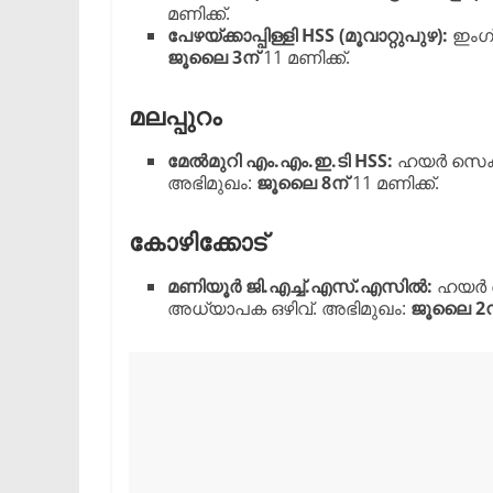
മണിക്ക്.
പേഴയ്ക്കാപ്പിള്ളി HSS (മൂവാറ്റുപുഴ):
ഇംഗ്
ജൂലൈ 3ന്
11 മണിക്ക്.
മലപ്പുറം
മേൽമുറി എം.എം.ഇ.ടി HSS:
ഹയർ സെക്കൻ
അഭിമുഖം:
ജൂലൈ 8ന്
11 മണിക്ക്.
കോഴിക്കോട്
മണിയൂർ ജി.എച്ച്.എസ്.എസിൽ:
ഹയർ സെ
അധ്യാപക ഒഴിവ്. അഭിമുഖം:
ജൂലൈ 2ന