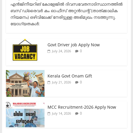
എൻജിനീയറിങ് കോളേജിൽ ദിവസവേതനാടിസ്ഥാനത്തിൽ
ബസ് ഡ്രൈവർ കം ഓഫീസ് അറ്റൻഡന്റ് (താത്ക്കാലിക
നിയമനം) ഒഴിവിലേക്ക് നേരിട്ടുള്ള അഭിമുഖം നടത്തുന്നു.​
യോഗ്യതകൾ:
Govt Driver job Apply Now
0
July 24, 2026
Kerala Govt Onam Gift
0
July 21, 2026
MCC Recruitment-2026 Apply Now
0
July 14, 2026