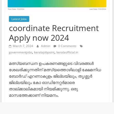
Latest Jobs
coordinate Recruitment
Apply now 2024
March 7, 2024
Admin
0 Comments
,
,
governmentjobs
keralajobpoint
keralaofficial.in
മത്സ്യബന്ധന ഉപകരണങ്ങളുടെ വിവരങ്ങൾ
ശേഖരിക്കുന്നതിന് മത്സ്യത്തൊഴിലാളി ക്ഷേമനിധ
ബോർഡ് എറണാകുളം ജില്ലയിലും, തൃശ്ശൂർ
ജില്ലയിലും കോ ഓഡിനേറ്റർമാരെ
താല്ക്കാലികമായി നിയമിക്കുന്നു. ഒരു
മാസത്തേക്കാണ് നിയമനം.