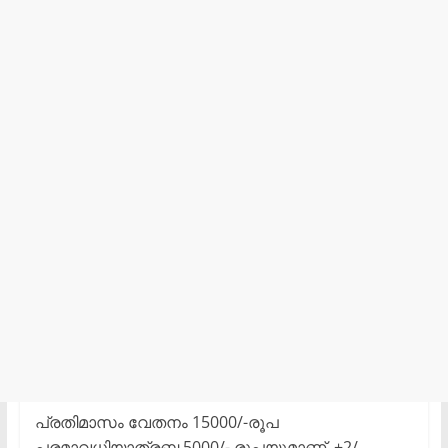
പ്രതിമാസം വേതനം 15000/-രൂപ
പരമാവധിയാത്രബ 5000/- രൂപയുമാണ്. +2/