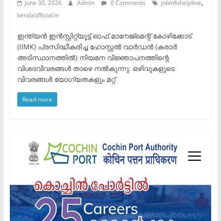
,
June 30, 2026
Admin
0 Comments
jobinfohelpline
keralaofficial.in
ഇന്ത്യൻ ഇൻസ്റ്റിറ്റ്യൂട്ട് ഓഫ് മാനേജ്‌മെന്റ് കോഴിക്കോട്
(IIMK) പ്രസിദ്ധീകരിച്ച ഹോസ്റ്റൽ വാർഡൻ (കരാർ
അടിസ്ഥാനത്തിൽ) നിയമന വിജ്ഞാപനത്തിന്റെ
വിശദവിവരങ്ങൾ താഴെ നൽകുന്നു: ​ഒഴിവുകളുടെ
വിവരങ്ങൾ ​യോഗ്യതകളും മറ്റ്
Read more