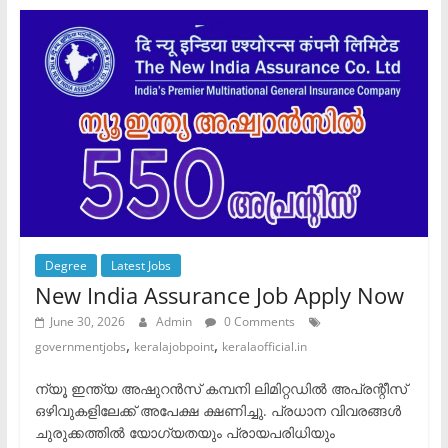
Degree
Latest Jobs
New India Assurance Job Apply Now
June 30, 2026
Admin
0 Comments
,
,
governmentjobs
keralajobpoint
keralaofficial.in
​ന്യൂ ഇന്ത്യ അഷുറൻസ് കമ്പനി ലിമിറ്റഡിൽ അപ്രന്റീസ്
ഒഴിവുകളിലേക്ക് അപേക്ഷ ക്ഷണിച്ചു. ​പ്രധാന വിവരങ്ങൾ
ചുരുക്കത്തിൽ ​യോഗ്യതയും പ്രായപരിധിയും ​