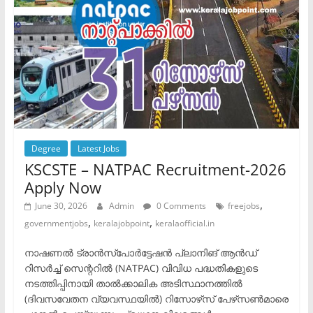
Degree
Latest Jobs
KSCSTE – NATPAC Recruitment-2026
Apply Now
,
June 30, 2026
Admin
0 Comments
freejobs
,
,
governmentjobs
keralajobpoint
keralaofficial.in
നാഷണൽ ട്രാൻസ്പോർട്ടേഷൻ പ്ലാനിങ് ആൻഡ്
റിസർച്ച് സെന്ററിൽ (NATPAC) വിവിധ പദ്ധതികളുടെ
നടത്തിപ്പിനായി താൽക്കാലിക അടിസ്ഥാനത്തിൽ
(ദിവസവേതന വ്യവസ്ഥയിൽ) റിസോഴ്‌സ് പേഴ്‌സൺമാരെ