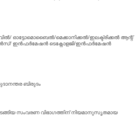
ിവിൽ/ ഓട്ടോമൊബൈൽ/മെക്കാനിക്കൽ/ഇലക്ട്രിക്കൽ ആന്റ്
ർ സയൻസ്/ ഇൻഫർമേഷൻ ടെക്നോളജി/ഇൻഫർമേഷൻ
ുദാനന്തര ബിരുദം
SM തുടങ്ങിയ സംവരണ വിഭാഗത്തിന് നിയമാനുസൃതമായ