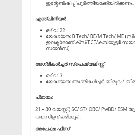
ഇന്റേൺഷിപ്പ് പൂർത്തിയാക്കിയിരിക്കണം.
എഞ്ചിനീയർ
ഒഴിവ്: 22
യോഗ്യത: B Tech/ BE/M Tech/ ME (സ
ഇലക്ട്രോണിക്സ്/ECE/കമ്പ്യൂട്ട
സയൻസ്)
അഗ്രികൾച്ചർ സ്പെഷ്യലിസ്റ്റ്
ഒഴിവ്: 3
യോഗ്യത: അഗ്രികൾച്ചർ ബിരുദം/ ബിര
പ്രായം:
21 – 30 വയസ്സ്.( SC/ ST/ OBC/ PwBD/ E
വയസിളവ് ലഭിക്കും).
അപേക്ഷ ഫീസ്