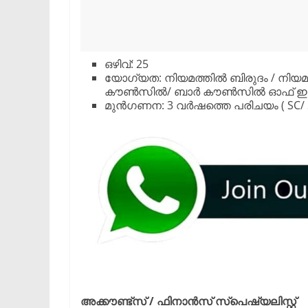
ഒഴിവ്: 25
യോഗ്യത: നിയമത്തിൽ ബിരുദം / നിയമത്ത
കൗൺസിൽ/ ബാർ കൗൺസിൽ ഓഫ് ഇന്ത്യയ
മുൻഗണന: 3 വർഷത്തെ പരിചയം ( SC/ S
അക്കൗണ്ട്സ് / ഫിനാൻസ് സ്പെഷ്യലിസ്റ്റ്