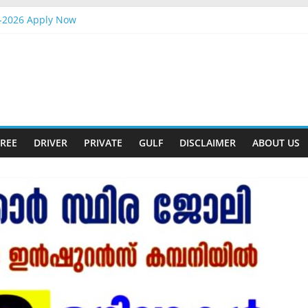
-2026 Apply Now
Attander Interview
Apply Now
m Gift
t-2026 Apply Now
REE
DRIVER
PRIVATE
GULF
DISCLAIMER
ABOUT US