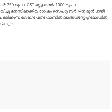
: 250 രൂപ + GST മറ്റുള്ളവർ: 1000 രൂപ +
ിച്ചു മനസിലാക്കിയ ശേഷം സെപ്റ്റംബർ 14ന് മുൻപായി
ക്ഷിക്കുന്ന വെബ് പേജ് ഫോണിൽ ലാൻഡ്സ്കേപ്പ് മോഡിൽ
ിക്കുക