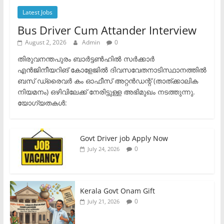
Latest Jobs
Bus Driver Cum Attander Interview
August 2, 2026
Admin
0
തിരുവനന്തപുരം ബാർട്ടൺഹിൽ സർക്കാർ
എൻജിനീയറിങ് കോളേജിൽ ദിവസവേതനാടിസ്ഥാനത്തിൽ
ബസ് ഡ്രൈവർ കം ഓഫീസ് അറ്റൻഡന്റ് (താത്ക്കാലിക
നിയമനം) ഒഴിവിലേക്ക് നേരിട്ടുള്ള അഭിമുഖം നടത്തുന്നു.​
യോഗ്യതകൾ:
Govt Driver job Apply Now
0
July 24, 2026
Kerala Govt Onam Gift
0
July 21, 2026