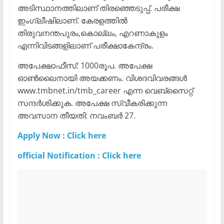
അടിസ്ഥാനത്തിലാണ് തിരഞ്ഞെടുപ്പ്. പരീക്ഷ
ഇംഗ്ലീഷിലാണ്. കേരളത്തിൽ
തിരുവനന്തപുരം,കൊല്ലം, എറണാകുളം
എന്നിവിടങ്ങളിലാണ് പരീക്ഷാകേന്ദ്രം.
അപേക്ഷാഫീസ്: 1000രൂപ. അപേക്ഷ
ഓൺലൈനായി അയക്കണം. വിശദവിവരങ്ങൾ
www.tmbnet.in/tmb_career എന്ന വെബ്സൈറ്റ്
സന്ദർശിക്കുക. അപേക്ഷ സ്വീകരിക്കുന്ന
അവസാന തീയതി: നവംബർ 27.
Apply Now : Click here
official Notification : Click here