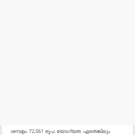
ശമ്പളം: 72,061 രൂപ. യോഗ്യത: ഏതെങ്കിലും