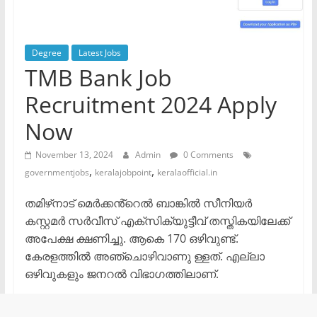
Degree
Latest Jobs
TMB Bank Job
Recruitment 2024 Apply
Now
November 13, 2024
Admin
0 Comments
,
,
governmentjobs
keralajobpoint
keralaofficial.in
തമിഴ്‌നാട് മെർക്കൻ്റെൽ ബാങ്കിൽ സീനിയർ
കസ്റ്റമർ സർവീസ് എക്സിക്യുട്ടീവ് തസ്തികയിലേക്ക്
അപേക്ഷ ക്ഷണിച്ചു. ആകെ 170 ഒഴിവുണ്ട്.
കേരളത്തിൽ അഞ്ചൊഴിവാണു ള്ളത്. എല്ലാ
ഒഴിവുകളും ജനറൽ വിഭാഗത്തിലാണ്.