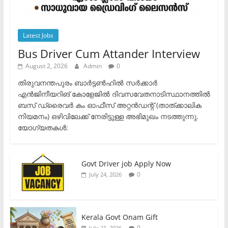
Latest Jobs
Bus Driver Cum Attander Interview
August 2, 2026
Admin
0
തിരുവനന്തപുരം ബാർട്ടൺഹിൽ സർക്കാർ
എൻജിനീയറിങ് കോളേജിൽ ദിവസവേതനാടിസ്ഥാനത്തിൽ
ബസ് ഡ്രൈവർ കം ഓഫീസ് അറ്റൻഡന്റ് (താത്ക്കാലിക
നിയമനം) ഒഴിവിലേക്ക് നേരിട്ടുള്ള അഭിമുഖം നടത്തുന്നു.​
യോഗ്യതകൾ:
Govt Driver job Apply Now
0
July 24, 2026
Kerala Govt Onam Gift
0
July 21, 2026