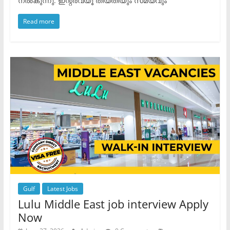
നൽകുന്നു: ​ഇന്റർവ്യൂ തീയതിയും സമയവും
Read more
Gulf
Latest Jobs
Lulu Middle East job interview Apply
Now