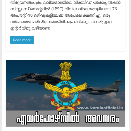
തിരുവനന്തപുരം വലിയമലയിലെ ലിക്വിഡ് പ്രൊപ്പൽഷൻ
സിസ്റ്റംസ് സെന്ററിൽ (LPSC) വിവിധ വിഭാഗങ്ങളിലായി 76
അപ്രന്റീസ് ഒഴിവുകളിലേക്ക് അപേക്ഷ ക്ഷണിച്ചു. ഒരു
വർഷത്തെ പരിശീലനമായിരിക്കും ലഭിക്കുക.​നേരിട്ടുള്ള
ഇന്റർവ്യൂ വഴിയാണ്
Read more