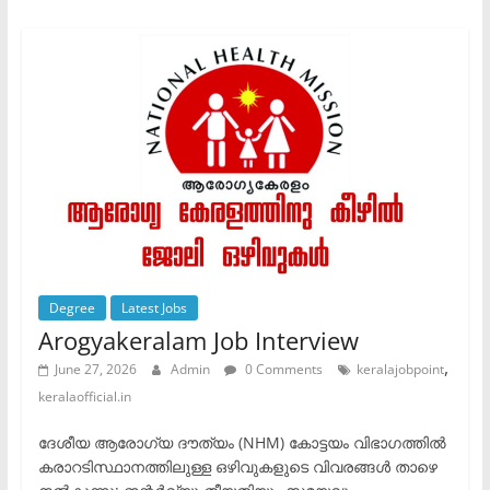
Degree
Latest Jobs
Arogyakeralam Job Interview
,
June 27, 2026
Admin
0 Comments
keralajobpoint
keralaofficial.in
ദേശീയ ആരോഗ്യ ദൗത്യം (NHM) കോട്ടയം വിഭാഗത്തിൽ
കരാറടിസ്ഥാനത്തിലുള്ള ഒഴിവുകളുടെ വിവരങ്ങൾ താഴെ