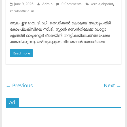
,
June 9, 2026
Admin
0 Comments
keralajobpoint
keralaofficial.in
​ആലപ്പുഴ ഗവ. ടി.ഡി. മെഡിക്കൽ കോളേജ് ആശുപത്രി
കോംപ്ലക്സിലെ സി.ടി. സ്കാൻ സെന്ററിലേക്ക് ഡാറ്റാ
എൻട്രി ഓപ്പറേറ്റർ ട്രെയിനി തസ്തികയിലേക്ക് അപേക്ഷ
ക്ഷണിക്കുന്നു. ​ഒഴിവുകളുടെ വിവരങ്ങൾ ​യോഗ്യതാ
Read more
← Previous
Next →
Ad