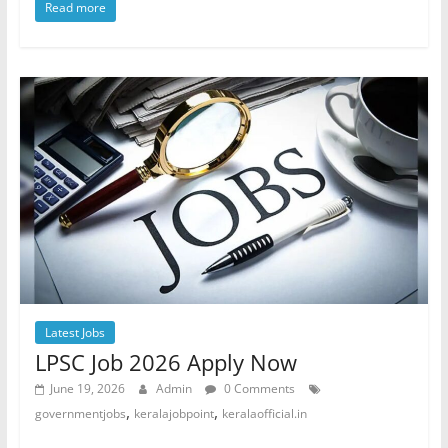
Read more
Latest Jobs
LPSC Job 2026 Apply Now
June 19, 2026
Admin
0 Comments
,
,
governmentjobs
keralajobpoint
keralaofficial.in