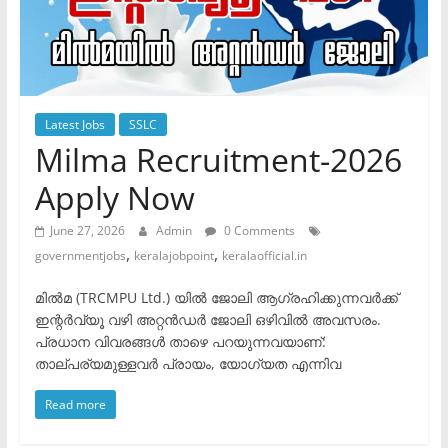
Latest Jobs
SSLC
Milma Recruitment-2026
Apply Now
June 27, 2026
Admin
0 Comments
,
,
governmentjobs
keralajobpoint
keralaofficial.in
മിൽമ (TRCMPU Ltd.) യിൽ ജോലി ആഗ്രഹിക്കുന്നവർക്ക്
ഇന്റർവ്യൂ വഴി അറ്റൻഡർ ജോലി ഒഴിവിൽ അവസരം.
പ്രധാന വിവരങ്ങൾ താഴെ പറയുന്നവയാണ്: ​
താല്പര്യമുള്ളവർ പ്രായം, യോഗ്യത എന്നിവ
Read more