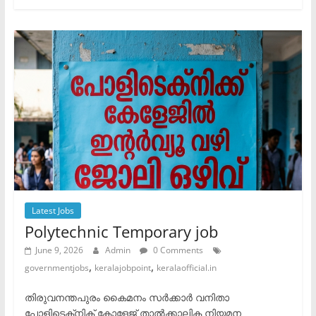
Latest Jobs
Polytechnic Temporary job
June 9, 2026
Admin
0 Comments
,
,
governmentjobs
keralajobpoint
keralaofficial.in
തിരുവനന്തപുരം കൈമനം സർക്കാർ വനിതാ
പോളിടെക്‌നിക് കോളേജ് താൽക്കാലിക നിയമന