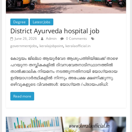
Degree
Latest Jobs
District Ayurveda hospital job
June 26, 2026
Admin
0 Comments
,
,
governmentjobs
keralajobpoint
keralaofficial.in
കോട്ടയം ജില്ലാ ആയുർവേദ ആശുപത്രിയിലേക്ക് താഴെ
പറയുന്ന തസ്തികകളിൽ ദിവസവേതനാടിസ്ഥാനത്തിൽ
താൽക്കാലിക നിയമനം നടത്തുന്നതിനായി യോഗ്യരായ
ഉദ്യോഗാർത്ഥികളിൽ നിന്നും അപേക്ഷ ക്ഷണിക്കുന്നു.​
ഒഴിവുകളുടെ വിവരങ്ങൾ: യോഗ്യത /പ്രായപരിധി:
Read more