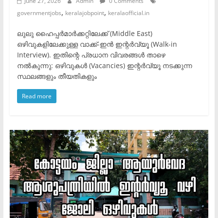
June 27, 2026
Admin
0 Comments
,
,
governmentjobs
keralajobpoint
keralaofficial.in
ലുലു ഹൈപ്പർമാർക്കറ്റിലേക്ക് (Middle East)
ഒഴിവുകളിലേക്കുള്ള വാക്ക്-ഇൻ ഇന്റർവ്യൂ (Walk-in
Interview). ഇതിന്റെ പ്രധാന വിവരങ്ങൾ താഴെ
നൽകുന്നു: ​ഒഴിവുകൾ (Vacancies) ​ഇന്റർവ്യൂ നടക്കുന്ന
സ്ഥലങ്ങളും തീയതികളും
Read more