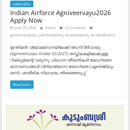
Latest Jobs
Indian Airforce Agniveervayu2026
Apply Now
June 19, 2026
Admin
0 Comments
,
,
,
governmentjobs
jobinfohelpline
keralajobpoint
keralaofficial.in
ഇന്ത്യൻ വ്യോമസേനയിലേക്ക് അഗ്നിവീർവായു
(Agniveervayu Intake 02/2027) തസ്തികകളിലേക്കുള്ള
റിക്രൂട്ട്‌മെന്റ് വരുന്നു ​പ്രധാന തീയതികൾ ​യോഗ്യതാ
മാനദണ്ഡങ്ങൾ ​വിദ്യാഭ്യാസ യോഗ്യത (ഏതെങ്കിലും
ഒന്ന്): ​ശാരീരിക നിലവാരം ​തിരഞ്ഞെടുപ്പ്
Read more