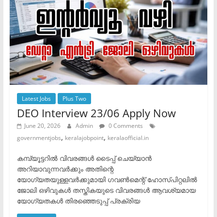
Latest Jobs
Plus Two
DEO Interview 23/06 Apply Now
June 20, 2026
Admin
0 Comments
,
,
governmentjobs
keralajobpoint
keralaofficial.in
കമ്പ്യൂട്ടറിൽ വിവരങ്ങൾ ടൈപ്പ് ചെയ്യാൻ
അറിയാവുന്നവർക്കും അതിന്റെ
യോഗ്യതയുള്ളവർക്കുമായി ഗവൺമെന്റ് ഹോസ്പിറ്റലിൽ
ജോലി ഒഴിവുകൾ തസ്തികയുടെ വിവരങ്ങൾ ​ആവശ്യമായ
യോഗ്യതകൾ ​തിരഞ്ഞെടുപ്പ് പ്രക്രിയ