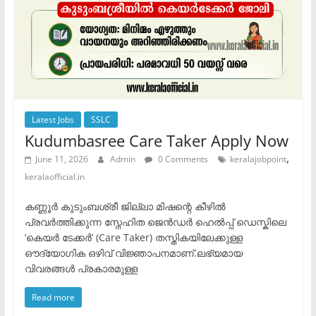
Latest Jobs
SSLC
Kudumbasree Care Taker Apply Now
,
June 11, 2026
Admin
0 Comments
keralajobpoint
keralaofficial.in
കണ്ണൂർ കുടുംബശ്രീ ജില്ലാ മിഷന്റെ കീഴിൽ
പ്രവർത്തിക്കുന്ന സ്നേഹിത ജെൻഡർ ഹെൽപ്പ് ഡെസ്കിലെ
‘കെയർ ടേക്കർ’ (Care Taker) തസ്തികയിലേക്കുള്ള
ഔദ്യോഗിക ഒഴിവ് വിജ്ഞാപനമാണ്.​ലഭ്യമായ
വിവരങ്ങൾ പ്രകാരമുള്ള
Read more