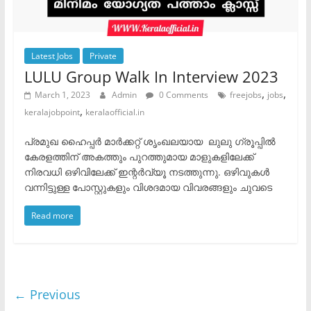
Latest Jobs
Private
LULU Group Walk In Interview 2023
,
,
March 1, 2023
Admin
0 Comments
freejobs
jobs
,
keralajobpoint
keralaofficial.in
പ്രമുഖ ഹൈപ്പർ മാർക്കറ്റ് ശൃംഖലയായ ലുലു ഗ്രൂപ്പിൽ
കേരളത്തിന് അകത്തും പുറത്തുമായ മാളുകളിലേക്ക്
നിരവധി ഒഴിവിലേക്ക് ഇന്റർവ്യൂ നടത്തുന്നു. ഒഴിവുകൾ
വന്നിട്ടുള്ള പോസ്റ്റുകളും വിശദമായ വിവരങ്ങളും ചുവടെ
Read more
← Previous