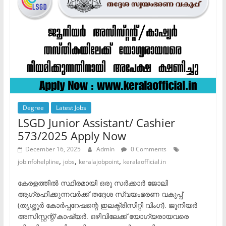
Degree
Latest Jobs
LSGD Junior Assistant/ Cashier
573/2025 Apply Now
December 16, 2025
Admin
0 Comments
,
,
,
jobinfohelpline
jobs
keralajobpoint
keralaofficial.in
കേരളത്തിൽ സ്ഥിരമായി ഒരു സർക്കാർ ജോലി
ആഗ്രഹിക്കുന്നവർക്ക് തദ്ദേശ സ്വയംഭരണ വകുപ്പ്
(തൃശ്ശൂർ കോർപ്പറേഷന്റെ ഇലക്ട്രിസിറ്റി വിംഗ്). ജൂനിയർ
അസിസ്റ്റന്റ്/കാഷ്യർ. ഒഴിവിലേക്ക് യോഗ്യരായവരെ