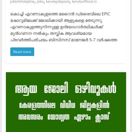
,
,
,
jobinfohelpline
jobs
keralajobpoint
keralaofficial.in
കൊച്ചി എറണാകുളത്തെ മറൈൻ ഡ്രൈവിലെ EPIC
ഷോറൂമിലേക്ക് ജോലിക്കായി ആളുകളെ തേടുന്നു.
എറണാകുളത്തുനിന്നുള്ള ഉദ്യോഗാർത്ഥികൾക്ക്
മുൻഗണന നൽകും തസ്തിക ആവശ്യമായ
പ്രവർത്തിപരിചയം ബിസിനസ് മാനേജർ 5-7 വർഷത്തെ
Read more