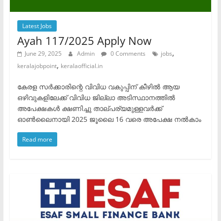
Latest Jobs
Ayah 117/2025 Apply Now
,
June 29, 2025
Admin
0 Comments
jobs
,
keralajobpoint
keralaofficial.in
കേരള സർക്കാരിന്റെ വിവിധ വകുപ്പിന് കീഴിൽ ആയ
ഒഴിവുകളിലേക്ക് വിവിധ ജില്ലാ അടിസ്ഥാനത്തിൽ
അപേക്ഷകൾ ക്ഷണിച്ചു താല്പര്യമുള്ളവർക്ക്
ഓൺലൈനായി 2025 ജൂലൈ 16 വരെ അപേക്ഷ നൽകാം
Read more