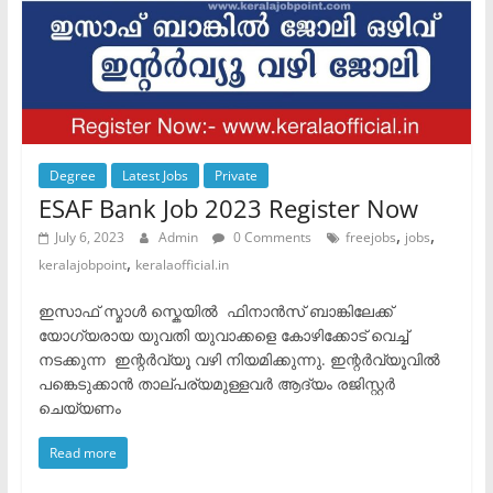
Degree
Latest Jobs
Private
ESAF Bank Job 2023 Register Now
,
,
July 6, 2023
Admin
0 Comments
freejobs
jobs
,
keralajobpoint
keralaofficial.in
ഇസാഫ് സ്മാൾ സ്കെയിൽ ഫിനാൻസ് ബാങ്കിലേക്ക്
യോഗ്യരായ യുവതി യുവാക്കളെ കോഴിക്കോട് വെച്ച്
നടക്കുന്ന ഇന്റർവ്യൂ വഴി നിയമിക്കുന്നു. ഇന്റർവ്യൂവിൽ
പങ്കെടുക്കാൻ താല്പര്യമുള്ളവർ ആദ്യം രജിസ്റ്റർ
ചെയ്യണം
Read more