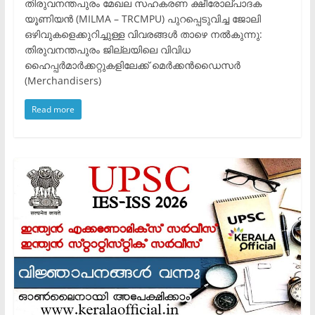
തിരുവനന്തപുരം മേഖല സഹകരണ ക്ഷീരോല്പാദക
യൂണിയൻ (MILMA – TRCMPU) പുറപ്പെടുവിച്ച ജോലി
ഒഴിവുകളെക്കുറിച്ചുള്ള വിവരങ്ങൾ താഴെ നൽകുന്നു: ​
തിരുവനന്തപുരം ജില്ലയിലെ വിവിധ
ഹൈപ്പർമാർക്കറ്റുകളിലേക്ക് മെർക്കൻഡൈസർ
(Merchandisers)
Read more