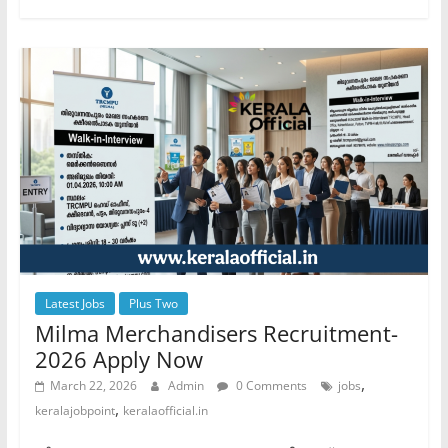
Latest Jobs
Plus Two
Milma Merchandisers Recruitment-
2026 Apply Now
,
March 22, 2026
Admin
0 Comments
jobs
,
keralajobpoint
keralaofficial.in