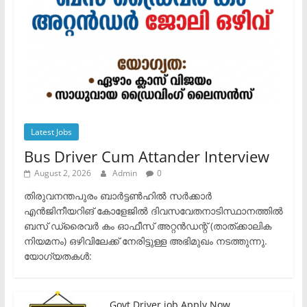
Latest Jobs
Bus Driver Cum Attander Interview
August 2, 2026
Admin
0
തിരുവനന്തപുരം ബാർട്ടൺഹിൽ സർക്കാർ
എൻജിനീയറിങ് കോളേജിൽ ദിവസവേതനാടിസ്ഥാനത്തിൽ
ബസ് ഡ്രൈവർ കം ഓഫീസ് അറ്റൻഡന്റ് (താത്ക്കാലിക
നിയമനം) ഒഴിവിലേക്ക് നേരിട്ടുള്ള അഭിമുഖം നടത്തുന്നു.​
യോഗ്യതകൾ:
Govt Driver job Apply Now