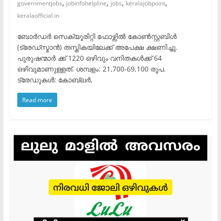
,
,
,
,
governmentjobs
jobinfohelpline
jobs
keralajobpoint
keralaofficial.in
ബോർഡർ സെക്യൂരിറ്റി ഫോഴ്സിൽ കോൺസ്റ്റബിൾ
(ട്രേഡ്സ്മാൻ) തസ്തികയിലേക്ക് അപേക്ഷ ക്ഷണിച്ചു.
പുരുഷന്മാർ ക്ക് 1220 ഒഴിവും വനിതകൾക്ക് 64
ഒഴിവുമാണുള്ളത്. ശമ്പളം: 21,700-69,100 രൂപ.
ട്രേഡുകൾ: കോബ്ലർ,
Read more