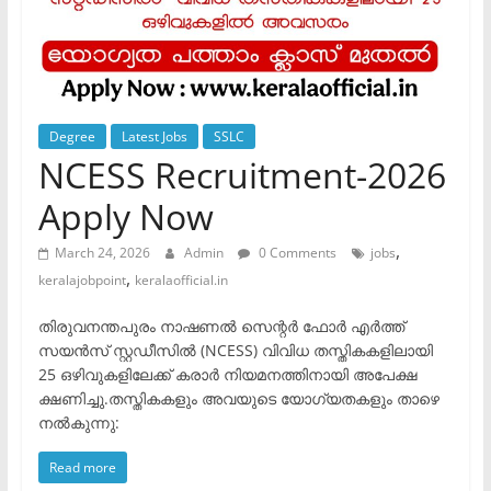
Degree
Latest Jobs
SSLC
NCESS Recruitment-2026
Apply Now
,
March 24, 2026
Admin
0 Comments
jobs
,
keralajobpoint
keralaofficial.in
തിരുവനന്തപുരം നാഷണൽ സെന്റർ ഫോർ എർത്ത്
സയൻസ് സ്റ്റഡീസിൽ (NCESS) വിവിധ തസ്തികകളിലായി
25 ഒഴിവുകളിലേക്ക് കരാർ നിയമനത്തിനായി അപേക്ഷ
ക്ഷണിച്ചു.​തസ്തികകളും അവയുടെ യോഗ്യതകളും താഴെ
നൽകുന്നു:
Read more