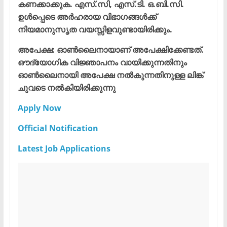
കണക്കാക്കുക. എസ്.സി, എസ്.ടി. ഒ.ബി.സി.
ഉൾപ്പെടെ അർഹരായ വിഭാഗങ്ങൾക്ക്
നിയമാനുസൃത വയസ്സിളവുണ്ടായിരിക്കും.
അപേക്ഷ: ഓൺലൈനായാണ് അപേക്ഷിക്കേണ്ടത്.
ഔദ്യോഗിക വിജ്ഞാപനം വായിക്കുന്നതിനും
ഓൺലൈനായി അപേക്ഷ നൽകുന്നതിനുള്ള ലിങ്ക്
ചുവടെ നൽകിയിരിക്കുന്നു
Apply Now
Official Notification
Latest Job Applications