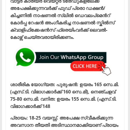
വാട്ടർ കാരിയർ വെയ്റ്റർ ട്രേഡുകളിലേക്ക്
അപേക്ഷിക്കുന്നവർക്ക് ഫുഡ് പ്രൊ ഡക്ഷൻ/
കിച്ചണിൽ നാഷണൽ സ്ലിൽ ഡെവലപ്മെൻറ്
കോർപ്പ റേഷൻ അംഗീകരിച്ച നാഷണൽ സ്കിൽസ്
ക്വാളിഫിക്കേഷൻസ് ഫ്രെയിംവർക്ക് ലെവൽ-
കോഴ്സ് ചെയ്തവരായിരിക്കണം.
ശാരീരിക യോഗ്യത: പുരുഷൻ: ഉയരം 165 സെ.മി.
(എസ്.ടി. വിഭാഗക്കാർക്ക് 160 സെ.മി), നെഞ്ചളവ്
75-80 സെ.മി. വനിത: ഉയരം 155 സെ.മി. (എസ്.ടി.
വിഭാഗക്കാർക്ക് 148
പ്രായം: 18-25 വയസ്സ്. അപേക്ഷ സ്വീകരിക്കുന്ന
അവസാന തീയതി അടിസ്ഥാനമാക്കിയാണ് പ്രായം