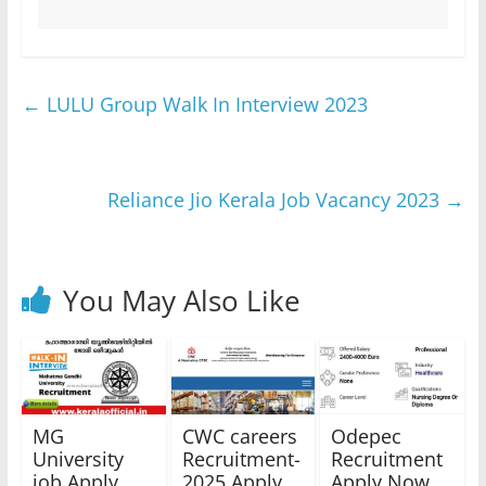
←
LULU Group Walk In Interview 2023
Reliance Jio Kerala Job Vacancy 2023
→
You May Also Like
MG
CWC careers
Odepec
University
Recruitment-
Recruitment
job Apply
2025 Apply
Apply Now