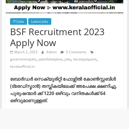
ITI Jobs
Latest Jobs
BSF Recruitment 2023
Apply Now
March 2, 2023
Admin
0 Comments
,
,
,
,
governmentjobs
jobinfohelpline
jobs
keralajobpoint
keralaofficial.in
ബോർഡർ സെക്യൂരിറ്റി ഫോഴ്സിൽ കോൺസ്റ്റബിൾ
(ട്രേഡ്സ്മാൻ) തസ്തികയിലേക്ക് അപേക്ഷ ക്ഷണിച്ചു.
പുരുഷന്മാർ ക്ക് 1220 ഒഴിവും വനിതകൾക്ക് 64
ഒഴിവുമാണുള്ളത്.