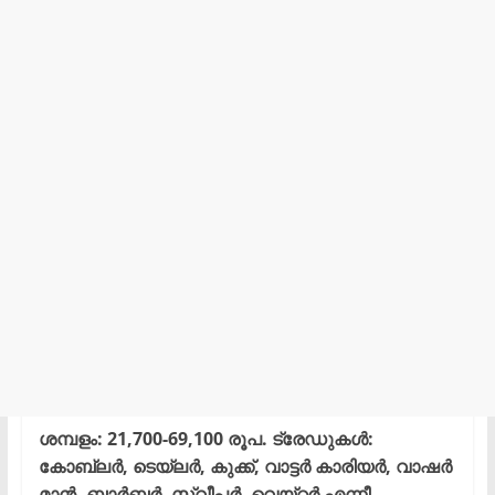
ശമ്പളം: 21,700-69,100 രൂപ. ട്രേഡുകൾ:
കോബ്ലർ, ടെയ്ലർ, കുക്ക്, വാട്ടർ കാരിയർ, വാഷർ
മാൻ, ബാർബർ, സ്വീപ്പർ, വെയ്റ്റർ എന്നീ