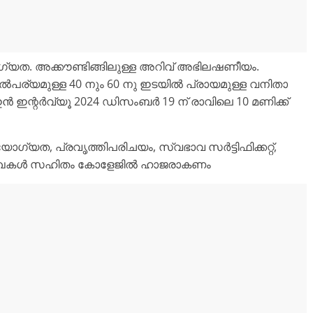
. അക്കൗണ്ടിങ്ങിലുള്ള അറിവ് അഭിലഷണീയം.
ൽപര്യമുള്ള 40 നും 60 നു ഇടയിൽ പ്രായമുള്ള വനിതാ
ഇൻ ഇന്റർവ്യൂ 2024 ഡിസംബർ 19 ന് രാവിലെ 10 മണിക്ക്
യത, പ്രവൃത്തിപരിചയം, സ്വഭാവ സർട്ടിഫിക്കറ്റ്,
 രേഖകൾ സഹിതം കോളേജിൽ ഹാജരാകണം