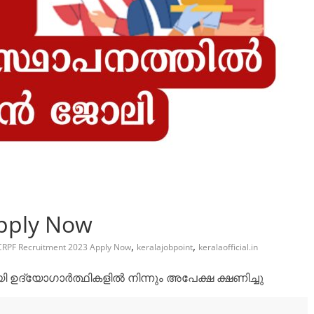
pply Now
,
,
CRPF Recruitment 2023 Apply Now
keralajobpoint
keralaofficial.in
യി ഉദ്യോഗാർത്ഥികളിൽ നിന്നും അപേക്ഷ ക്ഷണിച്ചു