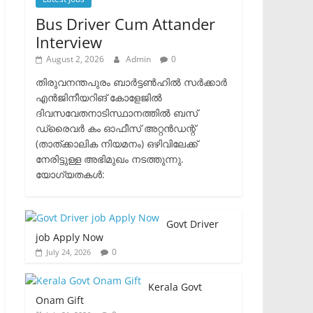
Bus Driver Cum Attander
Interview
August 2, 2026
Admin
0
തിരുവനന്തപുരം ബാർട്ടൺഹിൽ സർക്കാർ
എൻജിനീയറിങ് കോളേജിൽ
ദിവസവേതനാടിസ്ഥാനത്തിൽ ബസ്
ഡ്രൈവർ കം ഓഫീസ് അറ്റൻഡന്റ്
(താത്ക്കാലിക നിയമനം) ഒഴിവിലേക്ക്
നേരിട്ടുള്ള അഭിമുഖം നടത്തുന്നു.​
യോഗ്യതകൾ:
Govt Driver
job Apply Now
0
July 24, 2026
Kerala Govt
Onam Gift