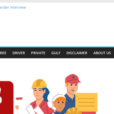
ander Interview
ply Now
ift
026 Apply Now
026 Apply Now
REE
DRIVER
PRIVATE
GULF
DISCLAIMER
ABOUT US