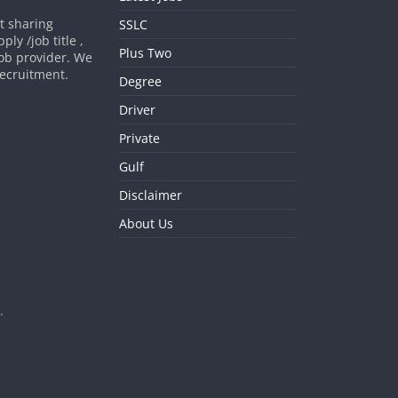
st sharing
SSLC
ly /job title ,
Plus Two
job provider. We
 recruitment.
Degree
Driver
Private
Gulf
Disclaimer
About Us
.