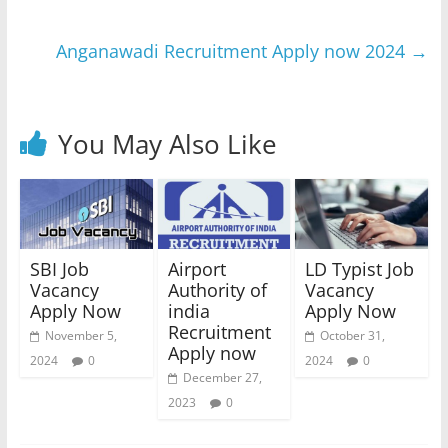
Anganawadi Recruitment Apply now 2024
→
You May Also Like
SBI Job
Airport
LD Typist Job
Vacancy
Authority of
Vacancy
Apply Now
india
Apply Now
Recruitment
November 5,
October 31,
Apply now
2024
0
2024
0
December 27,
2023
0