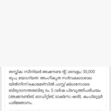
തസ്തിക: സീനിയർ അക്കൗണ്ട ന്റ്, ശമ്പളം: 30,000
രൂപ, യോഗ്യത: അംഗീകൃത സർവകലാശാല
യിൽനിന്ന് കൊമേഴ്‌സിൽ ഫസ്റ്റ് ക്ലാസോടെ
ബിരുദാനന്തരബിരു ദം. 5 വർഷ പ്രവൃത്തിപരിചയം
(അക്കൗണ്ടിങ്, ഓഡിറ്റിങ്, ടാക്സേ ഷൻ). കംപ്യൂട്ടർ
പരിജ്ഞാനം.