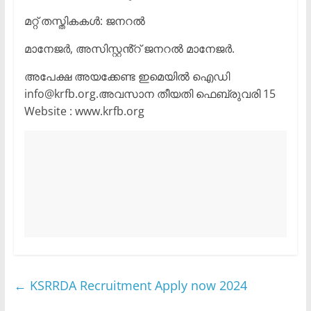
മറ്റ് തസ്തികകൾ: ജനറൽ
മാനേജർ, അസിസ്റ്റൻ്റ് ജനറൽ മാനേജർ.
അപേക്ഷ അയക്കേണ്ട ഇമെയിൽ ഐഡി
info@krfb.org.അവസാന തീയതി ഫെബ്രുവരി 15
Website : www.krfb.org
←
KSRRDA Recruitment Apply now 2024