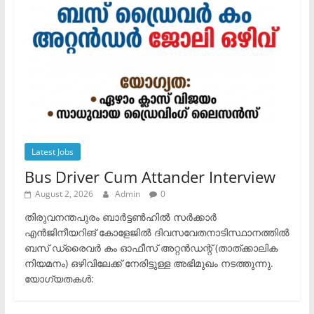
Latest Jobs
Bus Driver Cum Attander Interview
August 2, 2026
Admin
0
തിരുവനന്തപുരം ബാർട്ടൺഹിൽ സർക്കാർ
എൻജിനീയറിങ് കോളേജിൽ ദിവസവേതനാടിസ്ഥാനത്തിൽ
ബസ് ഡ്രൈവർ കം ഓഫീസ് അറ്റൻഡന്റ് (താത്ക്കാലിക
നിയമനം) ഒഴിവിലേക്ക് നേരിട്ടുള്ള അഭിമുഖം നടത്തുന്നു.​
യോഗ്യതകൾ: