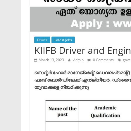
Driver
Latest Jobs
KIIFB Driver and Engi
March 13, 2023
Admin
0 Comments
gove
സെന്റർ ഫോർ മാനേജ്മെന്റ് ഡെവലപ്മെന്റ് (C
ഫണ്ട് ബോർഡിലേക്ക് എൻജിനീയർ, ഡ്രൈവർ 
യുവാക്കളെ നിയമിക്കുന്നു