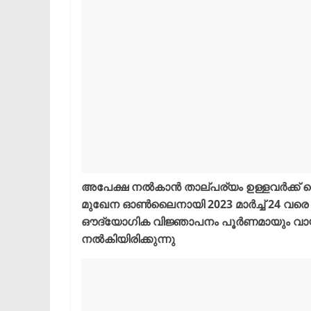
അപേക്ഷ നൽകാൻ താല്പര്യം ഉള്ളവർക്ക് സെ
മുഖേന ഓൺലൈനായി 2023 മാർച്ച് 24 വരെ 
ഔദ്യോഗിക വിജ്ഞാപനം പൂർണമായും വായിച്
നൽകിയിരിക്കുന്നു