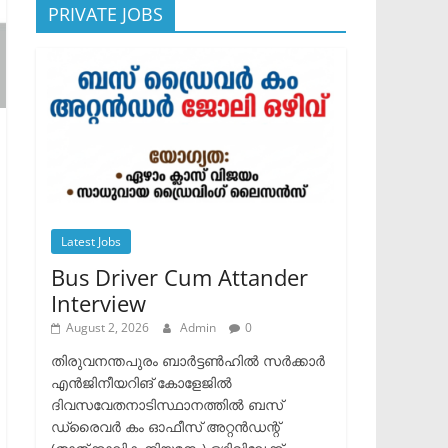
PRIVATE JOBS
Latest Jobs
Bus Driver Cum Attander
Interview
August 2, 2026
Admin
0
തിരുവനന്തപുരം ബാർട്ടൺഹിൽ സർക്കാർ
എൻജിനീയറിങ് കോളേജിൽ
ദിവസവേതനാടിസ്ഥാനത്തിൽ ബസ്
ഡ്രൈവർ കം ഓഫീസ് അറ്റൻഡന്റ്