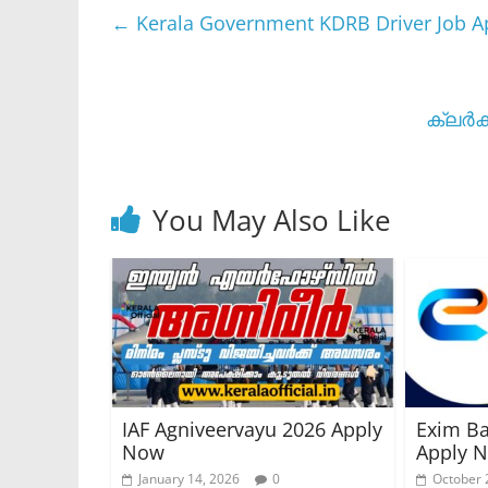
←
Kerala Government KDRB Driver Job 
ക്ലർക
You May Also Like
IAF Agniveervayu 2026 Apply
Exim Ba
Now
Apply 
January 14, 2026
0
October 