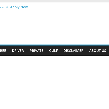
t-2026 Apply Now
Attander Interview
 Apply Now
m Gift
t-2026 Apply Now
REE
DRIVER
PRIVATE
GULF
DISCLAIMER
ABOUT US