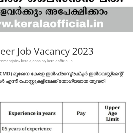
neer Job Vacancy 2023
,
,
rnmentjobs
keralajobpoint
keralaofficial.in
MD) മുഖേന കേരള ഇൻഫ്രാസ്ട്രക്ച്ചർ ഇൻവെസ്റ്റ്മെന്റ്
എന്നീ പോസ്റ്റുകളിലേക്ക് യോഗ്യരായ യുവതി