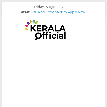
Skip
Friday, August 7, 2026
to
Latest:
IOB Recruitment-2026 Apply Now
content
Bus Driver Cum Attander Interview
Govt Driver job Apply Now
Kerala Govt Onam Gift
MCC Recruitment-2026 Apply Now