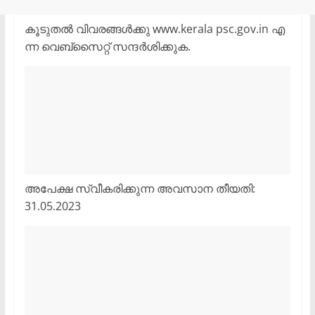
കൂ​ടു​ത​ൽ വി​വ​ര​ങ്ങ​ൾ​ക്കു www.kerala psc.gov.in എ​
ന്ന വെ​ബ്സൈ​റ്റ് സ​ന്ദ​ർ​ശി​ക്കു​ക.
അ​പേ​ക്ഷ സ്വീ​ക​രി​ക്കു​ന്ന അ​വ​സാ​ന തീ​യ​തി:
31.05.2023