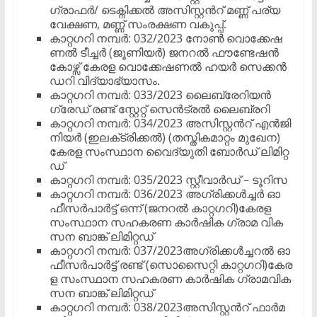
ഗ്രാ​ഫ​ർ/ ടെ​ക്നി​ക്ക​ൽ അ​സി​സ്റ്റ​ന്‍റ് മ​ണ്ണ് പ​ര്യ​
വേ​ക്ഷ​ണ, മ​ണ്ണ് സം​ര​ക്ഷ​ണ വ​കു​പ്പ്.
കാ​റ്റ​ഗ​റി ന​മ്പർ: 032/2023 നോ​ണ്‍ വൊ​ക്കേ​ഷ​
ണ​ൽ ടീ​ച്ച​ർ (ജൂ​ണി​യ​ർ) ജ​ന​റ​ൽ ഫൗ​ണ്ടേ​ഷ​ൻ
കോ​ഴ്സ് കേ​ര​ള വൊ​ക്കേ​ഷ​ണ​ൽ ഹ​യ​ർ സെ​ക്ക​ൻ​
ഡ​റി വി​ദ്യാ​ഭ്യാ​സം.
കാ​റ്റ​ഗ​റി ന​മ്പർ: 033/2023 ലൈ​ബ്രേ​റി​യ​ൻ
ഗ്രേ​ഡ് ര​ണ്ട് സ്റ്റേ​റ്റ് സെ​ൻ​ട്ര​ൽ ലൈ​ബ്ര​റി
കാ​റ്റ​ഗ​റി ന​മ്പർ: 034/2023 അ​സി​സ്റ്റ​ന്‍റ് എ​ൻ​ജി​
നി​യ​ർ (ഇ​ല​ക്‌​ട്രി​ക്ക​ൽ) (ത​സ്തി​ക​മാ​റ്റം മു​ഖേ​ന)
കേ​ര​ള സം​സ്ഥാ​ന വൈ​ദ്യു​തി ബോ​ർ​ഡ് ലി​മി​റ്റ​
ഡ്
കാ​റ്റ​ഗ​റി ന​മ്പർ: 035/2023 സ്റ്റീ​വാ​ർ​ഡ് – ടൂ​റി​സ
കാ​റ്റ​ഗ​റി ന​മ്പർ: 036/2023 അ​ഗ്രി​ക്ക​ൾ​ച്ച​ർ ഓ​
ഫീ​സ​ർപാ​ർ​ട്ട് ഒ​ന്ന് (ജ​ന​റ​ൽ കാ​റ്റ​ഗ​റി)കേ​ര​ള
സം​സ്ഥാ​ന സ​ഹ​ക​ര​ണ കാ​ർ​ഷി​ക ഗ്രാ​മ വി​ക​
സ​ന ബാ​ങ്ക് ലി​മി​റ്റ​ഡ്
കാ​റ്റ​ഗ​റി ന​മ്പർ: 037/2023അ​ഗ്രി​ക്ക​ൾ​ച്ച​റ​ൽ ഓ​
ഫീ​സ​ർപാ​ർ​ട്ട് ര​ണ്ട് (സൊ​സൈ​റ്റി കാ​റ്റ​ഗ​റി)കേ​ര​
ള സം​സ്ഥാ​ന സ​ഹ​ക​ര​ണ കാ​ർ​ഷി​ക ഗ്രാ​മ​വി​ക​
സ​ന ബാ​ങ്ക് ലി​മി​റ്റ​ഡ്
കാ​റ്റ​ഗ​റി ന​മ്പർ: 038/2023അ​സി​സ്റ്റ​ന്‍റ് ഫാ​ർ​മ​