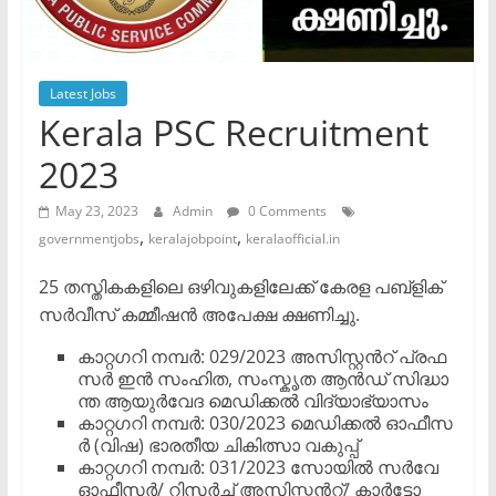
Latest Jobs
Kerala PSC Recruitment
2023
May 23, 2023
Admin
0 Comments
,
,
governmentjobs
keralajobpoint
keralaofficial.in
25 ത​സ്തി​ക​ക​ളി​ലെ ഒ​ഴി​വു​ക​ളി​ലേ​ക്ക് കേ​ര​ള പ​ബ്ളി​ക്
സ​ർ​വീ​സ് ക​മ്മീ​ഷ​ൻ അ​പേ​ക്ഷ ക്ഷ​ണി​ച്ചു.
കാ​റ്റ​ഗ​റി ന​മ്പർ: 029/2023 അ​സി​സ്റ്റ​ന്‍റ് പ്ര​ഫ​
സ​ർ ഇ​ൻ സം​ഹി​ത, സം​സ്കൃ​ത ആ​ൻ​ഡ് സി​ദ്ധാ​
ന്ത ആ​യു​ർ​വേ​ദ മെ​ഡി​ക്ക​ൽ വി​ദ്യാ​ഭ്യാ​സം
കാ​റ്റ​ഗ​റി ന​മ്പർ: 030/2023 മെ​ഡി​ക്ക​ൽ ഓ​ഫീ​സ​
ർ (വി​ഷ) ഭാ​ര​തീ​യ ചി​കി​ത്സാ വ​കു​പ്പ്
കാ​റ്റ​ഗ​റി ന​മ്പർ: 031/2023 സോ​യി​ൽ സ​ർ​വേ
ഓ​ഫീ​സ​ർ/ റി​സ​ർ​ച്ച് അ​സി​സ്റ്റ​ന്‍റ്/ കാ​ർ​ട്ടോ​