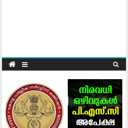
Kerala
Official
Start
something
new