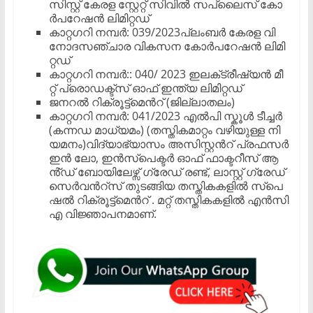
സി​സ്റ്റ് കേ​ര​ള സ്റ്റേ​റ്റ് സി​വി​ൽ സ​പ്ലൈ​സ് കോ​
ർ​പ​റേ​ഷ​ൻ ലി​മി​റ്റ​ഡ്
കാ​റ്റ​ഗ​റി ന​മ്പർ: 039/2023പ്ലം​ബ​ർ കേ​ര​ള വി​
നോ​ദ​സ​ഞ്ചാ​ര വി​ക​സ​ന കോ​ർ​പ​റേ​ഷ​ൻ ലി​മി​
റ്റ​ഡ്
കാ​റ്റ​ഗ​റി ന​മ്പർ:: 040/ 2023 ഇ​ല​ക്‌​ട്രീ​ഷ്യ​ൻ മീ​
റ്റ് പ്രൊ​ഡ​ക്ട്സ് ഓ​ഫ് ഇ​ന്ത്യ ലി​മി​റ്റ​ഡ്
ജ​ന​റ​ൽ റി​ക്രൂ​ട്ട്മെ​ന്‍റ് (ജി​ല്ലാ​ത​ലം)
കാ​റ്റ​ഗ​റി ന​മ്പർ: 041/2023 എ​ൽ​പി സ്കൂ​ൾ ടീ​ച്ച​ർ
(ക​ന്ന​ഡ മാ​ധ്യ​മം) (ത​സ്തി​ക​മാ​റ്റം വ​ഴി​യു​ള്ള നി​
യ​മ​നം)വി​ദ്യാ​ഭ്യാ​സം അ​സി​സ്റ്റ​ന്‍റ് പ്ര​ഫ​സ​ർ
ഇ​ൻ ലോ, ​ഇ​ൻ​സ്പെ​ക്ട​ർ ഓ​ഫ് ഫാ​ക്ട​റീ​സ് ആ​
ൻ്ഡ് ബോ​യി​ലേ​ഴ്സ് ഗ്രേ​ഡ് ര​ണ്ട്, ലാ​സ്റ്റ് ഗ്രേ​ഡ്
സെ​ർ​വ​ന്‍റ്സ് തു​ട​ങ്ങി​യ ത​സ്തി​ക​ക​ളി​ൽ സ്പെ​
ഷ​ൽ റി​ക്രൂ​ട്ട്മെ​ൻറ് . മറ്റ് ത​സ്തി​ക​ക​ളി​ൽ എ​ൻ​സി​
എ വി​ജ്ഞാ​പ​നമാ​ണ്.