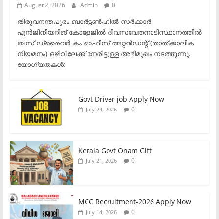
August 2, 2026
Admin
0
തിരുവനന്തപുരം ബാർട്ടൺഹിൽ സർക്കാർ
എൻജിനീയറിങ് കോളേജിൽ ദിവസവേതനാടിസ്ഥാനത്തിൽ
ബസ് ഡ്രൈവർ കം ഓഫീസ് അറ്റൻഡന്റ് (താത്ക്കാലിക
നിയമനം) ഒഴിവിലേക്ക് നേരിട്ടുള്ള അഭിമുഖം നടത്തുന്നു.​
യോഗ്യതകൾ:
Govt Driver job Apply Now
0
July 24, 2026
Kerala Govt Onam Gift
0
July 21, 2026
MCC Recruitment-2026 Apply Now
0
July 14, 2026