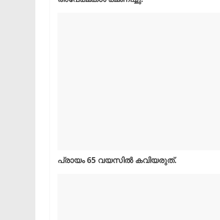
പ്രായം 65 വയസിൽ കവിയരുത്.