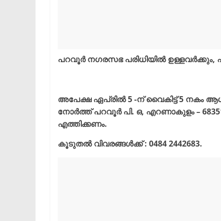
പറവൂർ നഗരസഭ പരിധിയിൽ ഉള്ളവർക്കും, പ
അപേക്ഷ ഏപ്രിൽ 5 -ന് വൈകിട്ട് 5 നകം 
നോർത്ത് പറവൂർ പി. ഒ, എറണാകുളം – 683
എത്തിക്കണം.
കൂടുതൽ വിവരങ്ങൾക്ക് : 0484 2442683.