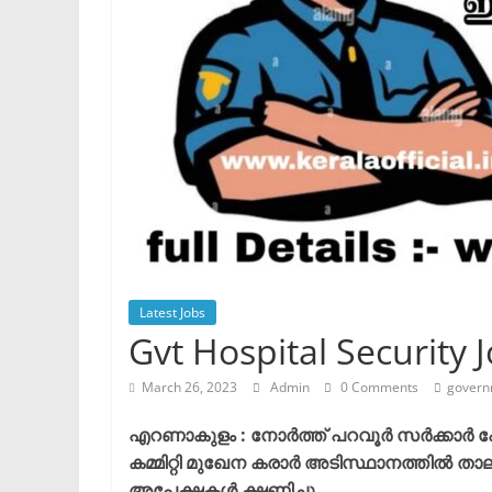
Latest Jobs
Gvt Hospital Security 
March 26, 2023
Admin
0 Comments
govern
എറണാകുളം : നോർത്ത് പറവൂർ സർക്കാർ 
കമ്മിറ്റി മുഖേന കരാർ അടിസ്ഥാനത്തിൽ താല്
അപേക്ഷകൾ ക്ഷണിച്ചു.