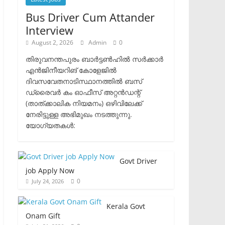
Bus Driver Cum Attander
Interview
August 2, 2026
Admin
0
തിരുവനന്തപുരം ബാർട്ടൺഹിൽ സർക്കാർ
എൻജിനീയറിങ് കോളേജിൽ
ദിവസവേതനാടിസ്ഥാനത്തിൽ ബസ്
ഡ്രൈവർ കം ഓഫീസ് അറ്റൻഡന്റ്
(താത്ക്കാലിക നിയമനം) ഒഴിവിലേക്ക്
നേരിട്ടുള്ള അഭിമുഖം നടത്തുന്നു.​
യോഗ്യതകൾ:
Govt Driver
job Apply Now
0
July 24, 2026
Kerala Govt
Onam Gift