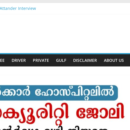
Attander Interview
 Apply Now
m Gift
t-2026 Apply Now
t-2026 Apply Now
EE
DRIVER
PRIVATE
GULF
DISCLAIMER
ABOUT US