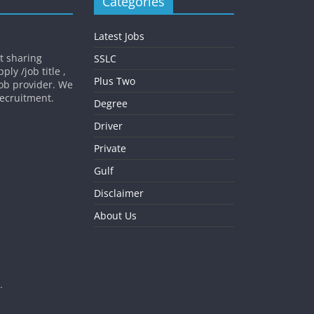
Categories
Latest Jobs
st sharing
SSLC
ly /job title ,
Plus Two
job provider. We
 recruitment.
Degree
Driver
Private
Gulf
Disclaimer
About Us
.