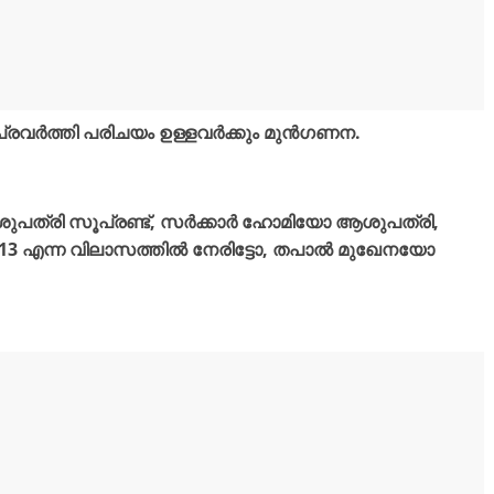
്രവർത്തി പരിചയം ഉള്ളവർക്കും മുൻഗണന.
ആശുപത്രി സൂപ്രണ്ട്, സർക്കാർ ഹോമിയോ ആശുപത്രി,
513 എന്ന വിലാസത്തിൽ നേരിട്ടോ, തപാൽ മുഖേനയോ