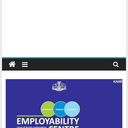
Kerala
Official
Start
something
new