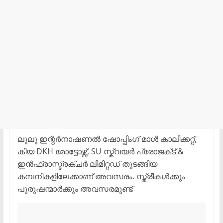
ലുലു ഇന്റർനാഷണൽ ഷോപ്പിംഗ് മാൾ കാലിക്കറ്റ്,
കിയ DKH മോട്ടോഴ്സ്, SU സ്ക്വയർ പ്രോജക്‌ട് &
ഇൻഫ്രാസ്ട്രക്‌ചർ ലിമിറ്റഡ് തുടങ്ങിയ
കമ്പനികളിലേക്കാണ് അവസരം. സ്ത്രീകൾക്കും
പുരുഷന്മാർക്കും അവസരമുണ്ട്