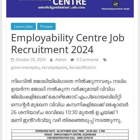
Latest Jobs
Private
Employability Centre Job
Recruitment 2024
October 25, 2024
Admin
0 Comments
,
,
governmentjobs
keralajobpoint
keralaofficial.in
നിലവിൽ ജോലിയില്ലാതെ നിൽക്കുന്നവരും നല്ല
ഉയർന്ന ജോലി നൽകുന്ന വർക്കുമായി വിവിധ
ജില്ലകളിലേക്ക് കോഴിക്കോട് എംപ്ലോയബിലിറ്റി
സെന്റർ മുഖേന വിവിധ കമ്പനികളിലേക്ക് ഒക്ടോബർ
26 ശനിയാഴ്ച രാവിലെ 10:30 മുതൽ ഉച്ചയ്ക്ക് 1
മണി ഇൻ്റർവ്യൂ വഴി തിരഞ്ഞെടുപ്പ് നടത്തുന്നു.