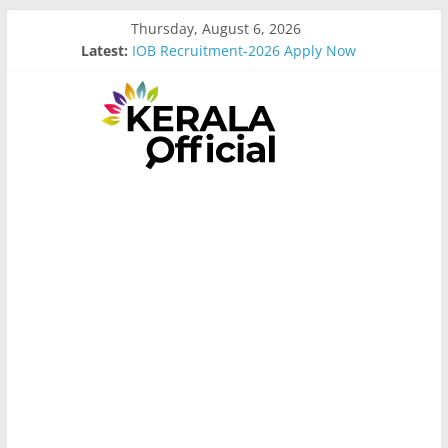
Skip
Thursday, August 6, 2026
to
Latest:
IOB Recruitment-2026 Apply Now
content
Bus Driver Cum Attander Interview
Govt Driver job Apply Now
Kerala Govt Onam Gift
MCC Recruitment-2026 Apply Now