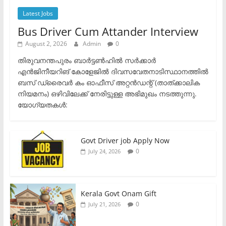
Latest Jobs
Bus Driver Cum Attander Interview
August 2, 2026
Admin
0
തിരുവനന്തപുരം ബാർട്ടൺഹിൽ സർക്കാർ
എൻജിനീയറിങ് കോളേജിൽ ദിവസവേതനാടിസ്ഥാനത്തിൽ
ബസ് ഡ്രൈവർ കം ഓഫീസ് അറ്റൻഡന്റ് (താത്ക്കാലിക
നിയമനം) ഒഴിവിലേക്ക് നേരിട്ടുള്ള അഭിമുഖം നടത്തുന്നു.​
യോഗ്യതകൾ:
Govt Driver job Apply Now
0
July 24, 2026
Kerala Govt Onam Gift
0
July 21, 2026