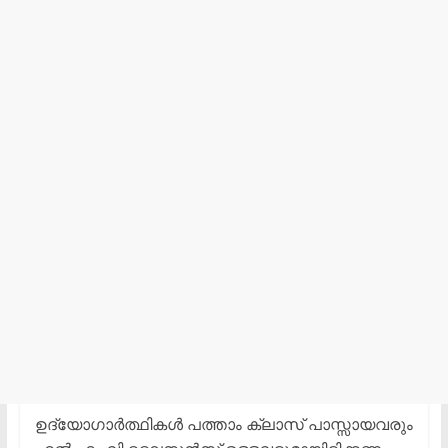
ഉദ്യോഗാര്‍ത്ഥികള്‍ പത്താം ക്ലാസ് പാസ്സായവരും