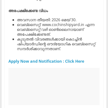
അപേക്ഷിക്കേണ്ട വിധം
​അവസാന തീയതി: 2026 മെയ് 30.
​വെബ്സൈറ്റ്: www.cochinshipyard.in എന്ന
വെബ്സൈറ്റ് വഴി ഓൺലൈനായാണ്
അപേക്ഷിക്കേണ്ടത്.
​കൂടുതൽ വിവരങ്ങൾക്കായി കൊച്ചിൻ
ഷിപ്‌യാർഡിന്റെ ഔദ്യോഗിക വെബ്സൈറ്റ്
സന്ദർശിക്കാവുന്നതാണ്.
Apply Now and Notification : Click Here