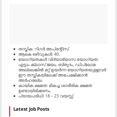
​തസ്തിക: റിഗർ അപ്രന്റിസ്.
​ആകെ ഒഴിവുകൾ: 40.
​യോഗ്യതകൾ ​വിദ്യാഭ്യാസ യോഗ്യത:
എട്ടാം ക്ലാസ് ജയം. ബിരുദം, ഡിപ്ലോമ
അല്ലെങ്കിൽ മറ്റ് ഉയർന്ന യോഗ്യതയുള്ളവർ
ഈ തസ്തികയിലേക്ക് അപേക്ഷിക്കാൻ
അർഹരല്ല.
​കായിക ക്ഷമത: മികച്ച ശാരീരിക ക്ഷമത
ഉണ്ടായിരിക്കണം.
​പ്രായപരിധി: 18 – 23 വയസ്സ്.
Latest Job Posts