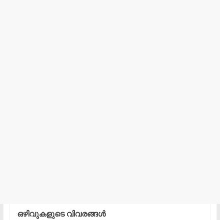
​ഒഴിവുകളുടെ വിവരങ്ങൾ