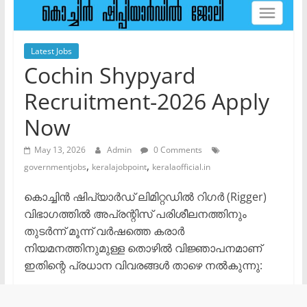
Latest Jobs
Cochin Shypyard
Recruitment-2026 Apply
Now
May 13, 2026
Admin
0 Comments
,
,
governmentjobs
keralajobpoint
keralaofficial.in
കൊച്ചിൻ ഷിപ്‌യാർഡ് ലിമിറ്റഡിൽ റിഗർ (Rigger)
വിഭാഗത്തിൽ അപ്രന്റിസ് പരിശീലനത്തിനും
തുടർന്ന് മൂന്ന് വർഷത്തെ കരാർ
നിയമനത്തിനുമുള്ള തൊഴിൽ വിജ്ഞാപനമാണ്
ഇതിന്റെ പ്രധാന വിവരങ്ങൾ താഴെ നൽകുന്നു: