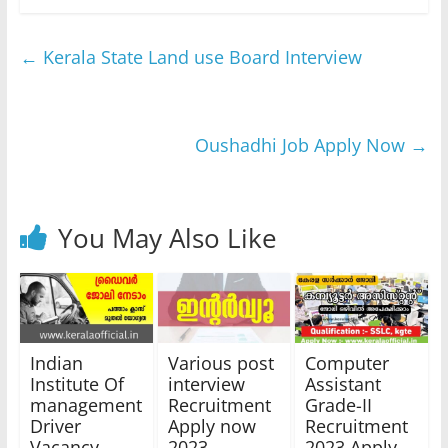
←
Kerala State Land use Board Interview
Oushadhi Job Apply Now
→
You May Also Like
Indian
Various post
Computer
Institute Of
interview
Assistant
management
Recruitment
Grade-II
Driver
Apply now
Recruitment
Vacancy
2023
2023 Apply