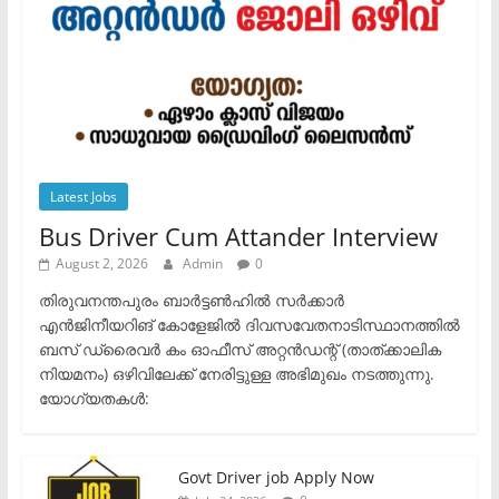
Latest Jobs
Bus Driver Cum Attander Interview
August 2, 2026
Admin
0
തിരുവനന്തപുരം ബാർട്ടൺഹിൽ സർക്കാർ
എൻജിനീയറിങ് കോളേജിൽ ദിവസവേതനാടിസ്ഥാനത്തിൽ
ബസ് ഡ്രൈവർ കം ഓഫീസ് അറ്റൻഡന്റ് (താത്ക്കാലിക
നിയമനം) ഒഴിവിലേക്ക് നേരിട്ടുള്ള അഭിമുഖം നടത്തുന്നു.​
യോഗ്യതകൾ:
Govt Driver job Apply Now