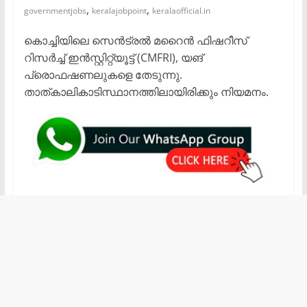
,
,
governmentjobs
keralajobpoint
keralaofficial.in
കൊച്ചിയിലെ സെൻട്രൽ മറൈൻ ഫിഷറീസ്
റിസർച്ച് ഇൻസ്റ്റിറ്റ്യൂട്ട് (CMFRI), യങ്
പ്രൊഫഷണലുകളെ തേടുന്നു.
താത്കാലികാടിസ്ഥാനത്തിലായിരിക്കും നിയമനം.