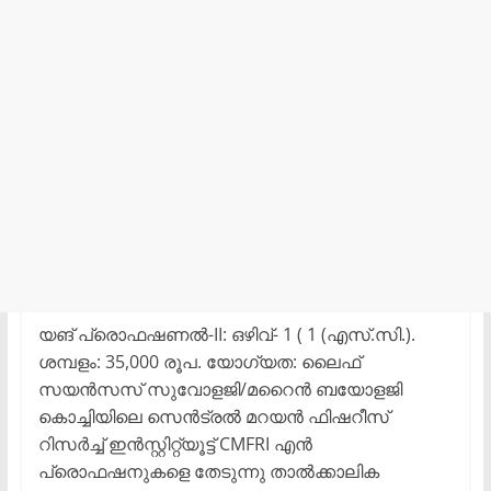
യങ് പ്രൊഫഷണൽ-II: ഒഴിവ്- 1 ( 1 (എസ്.സി.).
ശമ്പളം: 35,000 രൂപ. യോഗ്യത: ലൈഫ്
സയൻസസ് സുവോളജി/മറൈൻ ബയോളജി
കൊച്ചിയിലെ സെൻട്രൽ മറയൻ ഫിഷറീസ്
റിസർച്ച് ഇൻസ്റ്റിറ്റ്യൂട്ട് CMFRI എൻ
പ്രൊഫഷനുകളെ തേടുന്നു താൽക്കാലിക