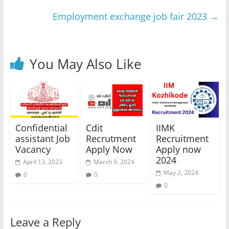
Employment exchange job fair 2023
→
You May Also Like
Confidential
Cdit
IIMK
assistant Job
Recrutment
Recruitment
Vacancy
Apply Now
Apply now
2024
April 13, 2023
March 9, 2024
May 2, 2024
0
0
0
Leave a Reply