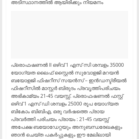
അടിസ്ഥാനത്തിൽ ആയിരിക്കും നിയമനം
പ്രൊഫഷണൽ II ഒഴിവ് 1 എസ് സി ശമ്പളം 35000
യോഗ്യത ലൈഫ് സ്റ്റൈൽ സുവോളജി മറയൻ
ബയോളജി ഫിഷറീസ് സയൻസ് – ഇൻഡസ്ട്രീയൽ
ഫിഷറീസിൽ മാസ്റ്റർ ബിരുദം പ്രവൃത്തിപരിചയം
അഭികാമ്യം 21-45 വയസ്സ്. പ്രൊഫഷണൽ ഫസ്റ്റ്
ഒഴിവ് 1 എസ് ഡി ശമ്പളം 25000 രൂപ യോഗ്യത
ബികോം ബിബിഎ, ഒരു വർഷത്തെ പ്രായ
പ്രവർത്തി പരിചയം പ്രായം : 21-45 വയസ്സ്
അപേക്ഷ ബയോഡേറ്റയും അനുബന്ധരേഖകളും
ഞാൻ ചെയ്ത പകർപ്പുകളും ഈ മേലിലായി