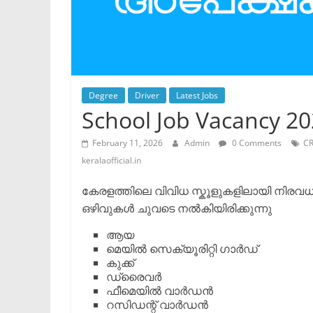
Degree
Driver
Latest Jobs
School Job Vacancy 2
February 11, 2026
Admin
0 Comments
CR
keralaofficial.in
കേരളത്തിലെ വിവിധ സ്കൂളുകളിലായി നിരവ
ഒഴിവുകൾ ചുവടെ നൽകിയിരിക്കുന്നു
​ആയ
​മെയിൽ സെക്യൂരിറ്റി ഗാർഡ്
​കുക്ക്
​ഡ്രൈവർ
​ഫീമെയിൽ വാർഡൻ
​റസിഡന്റ് വാർഡൻ