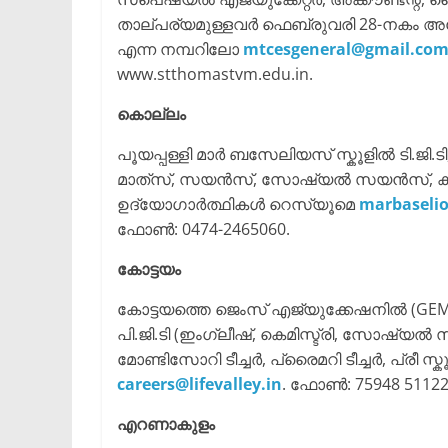
താല്പര്യമുള്ളവർ ഫെബ്രുവരി 28-നകം അപേക
എന്ന നമ്പറിലോ
mtcesgeneral@gmail.co
www.stthomastvm.edu.in.
കൊല്ലം
പൂയപ്പള്ളി മാർ ബസേലിയസ് സ്കൂളിൽ ടി.ജി.ടി,
മാത്‌സ്, സയൻസ്, സോഷ്യൽ സയൻസ്, കമ്പ്
ഉദ്യോഗാർത്ഥികൾ റെസ്യൂമെ
marbaseli
ഫോൺ: 0474-2465060.
കോട്ടയം
കോട്ടയത്തെ ജെംസ് എജ്യുക്കേഷനിൽ (GEMS
പി.ജി.ടി (ഇംഗ്ലീഷ്, കെമിസ്ട്രി, സോഷ്യ
മോണ്ടിസോറി ടീച്ചർ, പ്രൈമറി ടീച്ചർ, പ്രീ സ
careers@lifevalley.in
. ഫോൺ: 75948 51122
എറണാകുളം