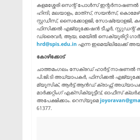
കളമശ്ശേരി സെന്റ് പോൾസ് ഇന്റർനാഷണൽ സ്
ഹിന്ദി, മലയാളം, മാത്‌സ്, സയൻസ്, കൊമ
സ്റ്റഡീസ്, സൈക്കോളജി, സോഷ്യോളജി, കമ്പ
ഫിസിക്കൽ എജ്യുക്കേഷൻ ടീച്ചർ, സ്റ്റുഡന്റ
ഡ്രൈവർ, ആയ, മെയിൽ സെക്യൂരിറ്റി ഗാർ
hrd@spis.edu.in
എന്ന ഇമെയിലിലേക്ക് അയ
കോഴിക്കോട്
ചാത്തമംഗലം സേക്രഡ് ഹാർട്ട് നാഷണൽ സ്
പി.ജി.ടി അധ്യാപകർ, ഫിസിക്കൽ എജ്യുക്ക
മ്യൂസിക്, ആർട്ട് ആൻഡ് ക്രാഫ്റ്റ് അധ്യാപകർ
മാർക്കറ്റിംഗ് എക്‌സിക്യൂട്ടീവ്, ഓഫീസ് ക്ല
അപേക്ഷിക്കാം. റെസ്യൂമെ
joyoravan@gma
61377.