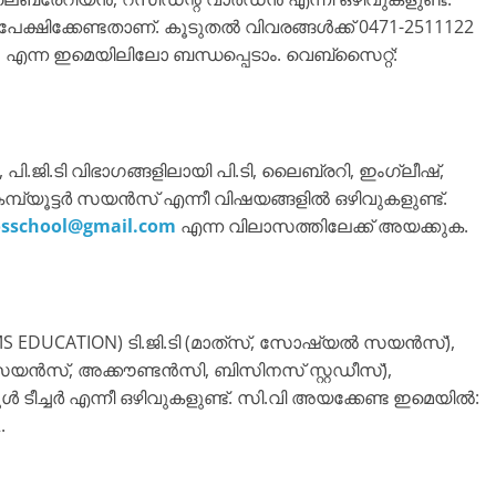
്ഷിക്കേണ്ടതാണ്. കൂടുതൽ വിവരങ്ങൾക്ക് 0471-2511122
m
എന്ന ഇമെയിലിലോ ബന്ധപ്പെടാം. വെബ്സൈറ്റ്:
 പി.ജി.ടി വിഭാഗങ്ങളിലായി പി.ടി, ലൈബ്രറി, ഇംഗ്ലീഷ്,
യൂട്ടർ സയൻസ് എന്നീ വിഷയങ്ങളിൽ ഒഴിവുകളുണ്ട്.
osschool@gmail.com
എന്ന വിലാസത്തിലേക്ക് അയക്കുക.
 EDUCATION) ടി.ജി.ടി (മാത്‌സ്, സോഷ്യൽ സയൻസ്),
ൽ സയൻസ്, അക്കൗണ്ടൻസി, ബിസിനസ് സ്റ്റഡീസ്),
്കൂൾ ടീച്ചർ എന്നീ ഒഴിവുകളുണ്ട്. സി.വി അയക്കേണ്ട ഇമെയിൽ:
.