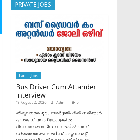
PRIVATE JOBS
Latest Jobs
Bus Driver Cum Attander
Interview
August 2, 2026
Admin
0
തിരുവനന്തപുരം ബാർട്ടൺഹിൽ സർക്കാർ
എൻജിനീയറിങ് കോളേജിൽ
ദിവസവേതനാടിസ്ഥാനത്തിൽ ബസ്
ഡ്രൈവർ കം ഓഫീസ് അറ്റൻഡന്റ്