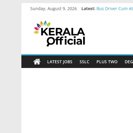
Skip
Sunday, August 9, 2026
Latest:
Bus Driver Cum At
to
Govt Driver job A
content
Kerala
Kerala Govt Onam 
MCC Recruitment
IOB Recruitment-
Official
Start
LATEST JOBS
SSLC
PLUS TWO
DEG
something
new