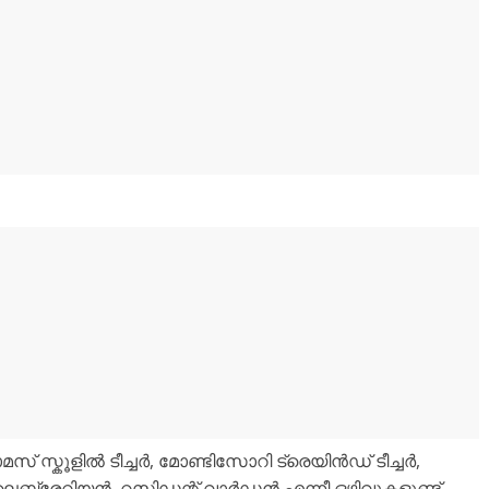
് സ്കൂളിൽ ടീച്ചർ, മോണ്ടിസോറി ട്രെയിൻഡ് ടീച്ചർ,
 ലൈബ്രേറിയൻ, റസിഡന്റ് വാർഡൻ എന്നീ ഒഴിവുകളുണ്ട്.