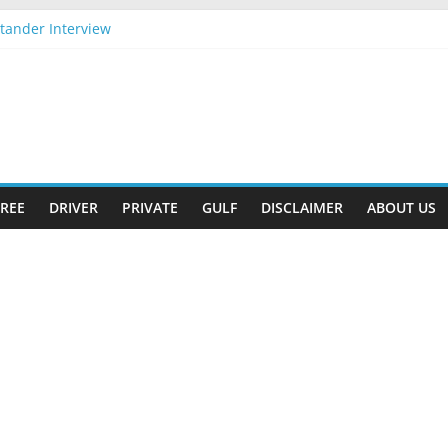
tander Interview
pply Now
Gift
-2026 Apply Now
2026 Apply Now
REE
DRIVER
PRIVATE
GULF
DISCLAIMER
ABOUT US