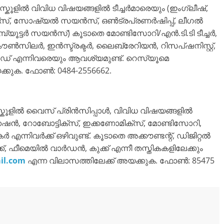
കൂളിൽ വിവിധ വിഷയങ്ങളിൽ ടീച്ചർമാരെയും (ഇംഗ്ലീഷ്,
േഴ്‌സ്, സോഷ്യൽ സയൻസ്, ഒൺട്രപ്രണർഷിപ്പ്, ലീഗൽ
്യൂട്ടർ സയൻസ്) കൂടാതെ മോണ്ടിസോറി/എൻ.ടി.ടി ടീച്ചർ,
് കൗൺസിലർ, ഇൻസ്ട്രക്ടർ, ലൈബ്രേറിയൻ, റിസപ്ഷനിസ്റ്റ്,
ഡ് എന്നിവരെയും ആവശ്യമുണ്ട്. റെസ്യൂമെ
ക്കുക. ഫോൺ: 0484-2556662.
കൂളിൽ വൈസ് പ്രിൻസിപ്പാൾ, വിവിധ വിഷയങ്ങളിൽ
േഷൻ, റോബോട്ടിക്‌സ്, ഇക്കണോമിക്‌സ്, മോണ്ടിസോറി,
 എന്നിവർക്ക് ഒഴിവുണ്ട്. കൂടാതെ അക്കൗണ്ടന്റ്, ഡിജിറ്റൽ
ർക്ക്, ഫീമെയിൽ വാർഡൻ, കുക്ക് എന്നീ തസ്തികകളിലേക്കും
il.com
എന്ന വിലാസത്തിലേക്ക് അയക്കുക. ഫോൺ: 85475