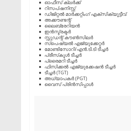
​ഓഫീസ് ക്ലർക്ക്
​റിസപ്ഷനിസ്റ്റ്
​ഡിജിറ്റൽ മാർക്കറ്റിംഗ് എക്‌സിക്യൂട്ടീവ്
​അക്കൗണ്ടന്റ്
​ലൈബ്രേറിയൻ
​ഇൻസ്ട്രക്ടർ
​സ്റ്റുഡന്റ് കൗൺസിലർ
​സ്‌പെഷ്യൽ എജ്യുക്കേറ്റർ
​മോണ്ടിസോറി/എൻ.ടി.ടി ടീച്ചർ
​പ്രീസ്‌കൂൾ ടീച്ചർ
​പ്രൈമറി ടീച്ചർ
​ഫിസിക്കൽ എജ്യുക്കേഷൻ ടീച്ചർ
​ടീച്ചർ (TGT)
​അധ്യാപകർ (PGT)
​വൈസ് പ്രിൻസിപ്പാൾ