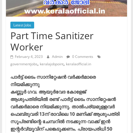
Latest Jobs
Part Time Sanitizer
Worker
February 4, 2023
Admin
0 Comments
,
,
governmentjobs
keralajobpoint
keralaofficial.in
പാർട്ട് ടൈം സാനിറ്റേഷൻ വർക്കർമാരെ
നിയമിക്കുന്നു
കണ്ണൂർ ഗവ. ആയുർവേദ കോളേജ്
ആശുപത്രിയിൽ രണ്ട് പാർട്ട് ടൈം സാനിറ്റേഷൻ
വർക്കർമാരെ നിയമിക്കുന്നു. താൽപര്യമുള്ളവർ
ഫെബ്രുവരി 13ന് രാവിലെ 10 മണിക്ക് ആശുപത്രി
സൂപ്രണ്ടിന്റെ ചേമ്പറിൽ നടക്കുന്ന വാക്ക് ഇൻ
ഇന്റർവ്യൂവിന് പങ്കെടുക്കണം. പ്രായപരിധി 50