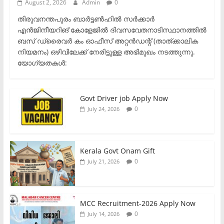
August 2, 2026
Admin
0
തിരുവനന്തപുരം ബാർട്ടൺഹിൽ സർക്കാർ
എൻജിനീയറിങ് കോളേജിൽ ദിവസവേതനാടിസ്ഥാനത്തിൽ
ബസ് ഡ്രൈവർ കം ഓഫീസ് അറ്റൻഡന്റ് (താത്ക്കാലിക
നിയമനം) ഒഴിവിലേക്ക് നേരിട്ടുള്ള അഭിമുഖം നടത്തുന്നു.​
യോഗ്യതകൾ:
Govt Driver job Apply Now
0
July 24, 2026
Kerala Govt Onam Gift
0
July 21, 2026
MCC Recruitment-2026 Apply Now
0
July 14, 2026