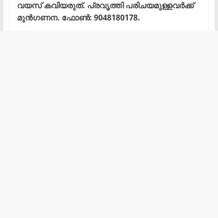
വയസ് കവിയരുത്. പ്രവൃത്തി പരിചയമുള്ളവർക്ക്
മുൻഗണന. ഫോൺ: 9048180178.