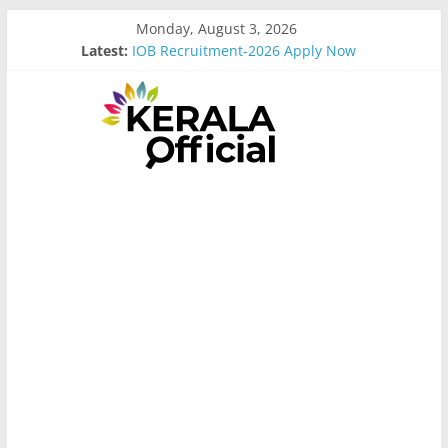
Skip
Monday, August 3, 2026
to
Latest:
IOB Recruitment-2026 Apply Now
content
Bus Driver Cum Attander Interview
Govt Driver job Apply Now
Kerala Govt Onam Gift
MCC Recruitment-2026 Apply Now