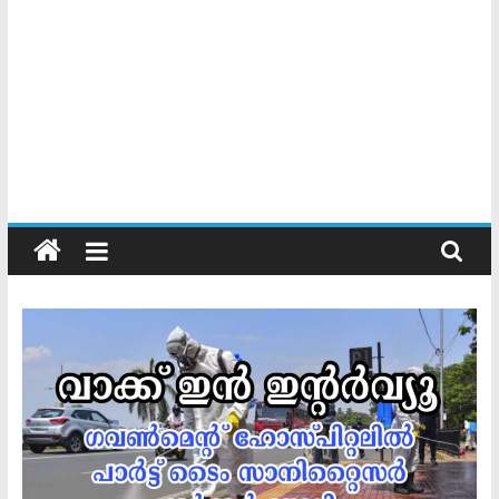
Kerala
Official
Start
something
new