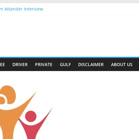
m Attander Interview
ob Apply Now
nam Gift
ent-2026 Apply Now
ent-2026 Apply Now
EE
DRIVER
PRIVATE
GULF
DISCLAIMER
ABOUT US