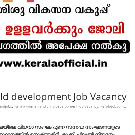
ld development Job Vacancy
,
,
,
entjobs
Kerala women and child development Job Vacancy
keralajobpoint
ല്ലയിലെ വിധവാ സംഘം എന്ന സന്നദ്ധ സംഘടനയുടെ
്ഥാനത്തിൽ സെക്യൂരിറ്റി, കുക്ക്, പ്യൂൺ നിയമനം