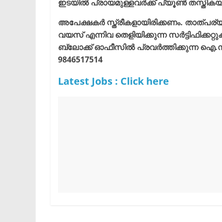
ഇടയിൽ പ്രായമുള്ളവർക്ക് പ്യൂൺ തസ്തികയില
അപേക്ഷകർ സ്ത്രീകളായിരിക്കണം. താത്പര്
വയസ് എന്നിവ തെളിയിക്കുന്ന സർട്ടിഫിക്കറ്റ
ബ്ലോക്ക് ഓഫീസിൽ പ്രവർത്തിക്കുന്ന 
9846517514
Latest Jobs : Click here