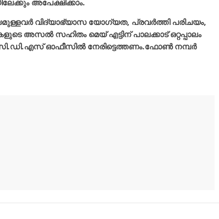
േക്കും അപേക്ഷിക്കാം.
യമുള്ളവർ വിദ്യാഭ്യാസ യോഗ്യത, പ്രവർത്തി പരിചയം,
ുകളുടെ അസൽ സഹിതം മെയ് എട്ടിന് പാലക്കാട് ഒറ്റപ്പാലം
ഐ.സി.ഡി.എസ് ഓഫീസിൽ നേരിട്ടെത്തണം.ഫോൺ നമ്പർ