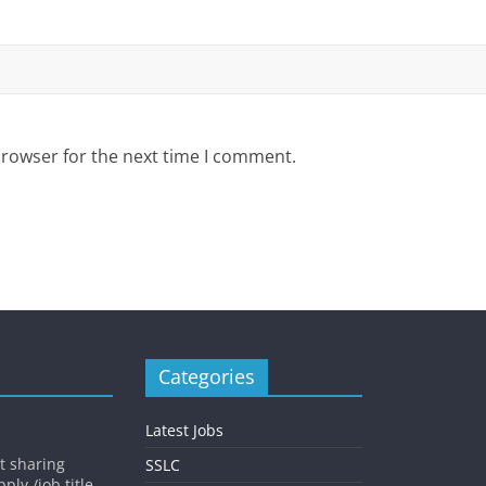
browser for the next time I comment.
Categories
Latest Jobs
st sharing
SSLC
ly /job title ,