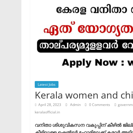
Latest Jobs
Kerala women and chi
April 28, 2023
Admin
0 Comments
governm
keralaofficial.in
വനിതാ ശിശുവികസന വകുപ്പിന് കീഴിൽ ജി
കീഴിലുള്ള ഷെൽട്ടർ ഹോമിലേക്ക് കരാർ അടിസ