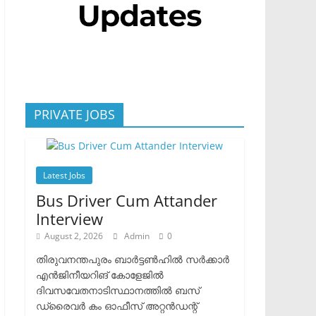
PRIVATE JOBS
Latest Jobs
Bus Driver Cum Attander
Interview
August 2, 2026
Admin
0
തിരുവനന്തപുരം ബാർട്ടൺഹിൽ സർക്കാർ
എൻജിനീയറിങ് കോളേജിൽ
ദിവസവേതനാടിസ്ഥാനത്തിൽ ബസ്
ഡ്രൈവർ കം ഓഫീസ് അറ്റൻഡന്റ്