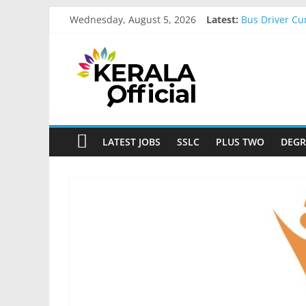
Skip
Wednesday, August 5, 2026
Latest:
Bus Driver Cu
to
Govt Driver j
content
Kerala
Kerala Govt O
MCC Recruitm
IOB Recruitm
Official
Start
LATEST JOBS
SSLC
PLUS TWO
DEGR
something
new