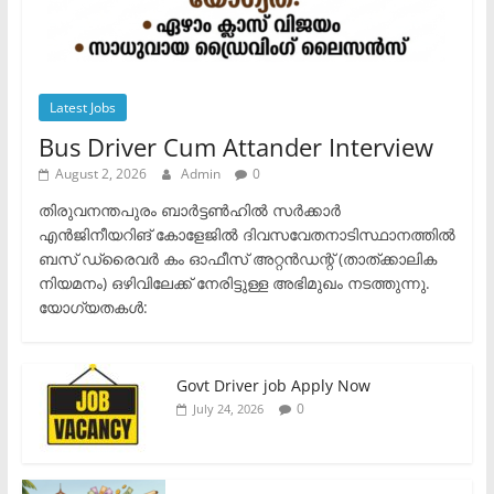
Latest Jobs
Bus Driver Cum Attander Interview
August 2, 2026
Admin
0
തിരുവനന്തപുരം ബാർട്ടൺഹിൽ സർക്കാർ
എൻജിനീയറിങ് കോളേജിൽ ദിവസവേതനാടിസ്ഥാനത്തിൽ
ബസ് ഡ്രൈവർ കം ഓഫീസ് അറ്റൻഡന്റ് (താത്ക്കാലിക
നിയമനം) ഒഴിവിലേക്ക് നേരിട്ടുള്ള അഭിമുഖം നടത്തുന്നു.​
യോഗ്യതകൾ:
Govt Driver job Apply Now
0
July 24, 2026