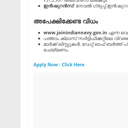
₹31,250/- അലവൻസ് ലഭിക്കും.
ഇൻഷുറൻസ്:
നേവൽ ഗ്രൂപ്പ് ഇൻഷുറൻസ് 
അപേക്ഷിക്കേണ്ട വിധം
www.joinindiannavy.gov.in
എന്ന വെ
പത്താം ക്ലാസ് സർട്ടിഫിക്കറ്റിലെ വ
മാർക്ക് ലിസ്റ്റുകൾ, ഡേറ്റ് ഓഫ് ബർത്ത
ചെയ്യണം.
​Apply Now : Click Here