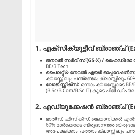
1. എക്സിക്യൂട്ടീവ് ബ്രാഞ്ച് (
ജനറൽ സർവീസ് (GS-X) / ഹൈഡ്രോ
BE/B.Tech.
പൈലറ്റ് & നേവൽ എയർ ഓപ്പറേഷൻസ
ക്ലാസ്സിലും പന്ത്രണ്ടാം ക്ലാസ്സിലും 6
ലോജിസ്റ്റിക്സ്:
ഒന്നാം ക്ലാസ്സോടെ BE/
(B.Sc/B.Com/B.Sc IT) കൂടെ പിജി ഡിപ്ല
2. എഡ്യൂക്കേഷൻ ബ്രാഞ്ച് (Ed
​മാത്‌സ്, ഫിസിക്സ്, മെക്കാനിക്കൽ എ
60% മാർക്കോടെ ബിരുദാനന്തര ബിരുദമോ 
അപേക്ഷിക്കാം. പത്താം ക്ലാസ്സിലും പന്ത