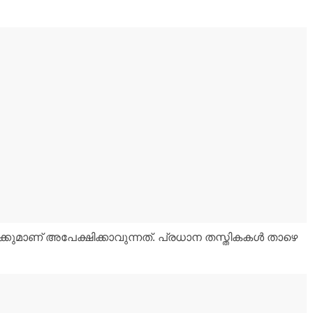
ക്കുമാണ് അപേക്ഷിക്കാവുന്നത്. പ്രധാന തസ്തികകൾ താഴെ