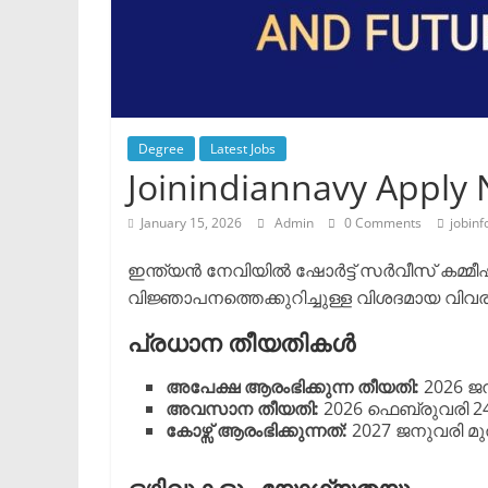
Degree
Latest Jobs
Joinindiannavy Apply
January 15, 2026
Admin
0 Comments
jobinf
ഇന്ത്യൻ നേവിയിൽ ഷോർട്ട് സർവീസ് കമ്മീ
വിജ്ഞാപനത്തെക്കുറിച്ചുള്ള വിശദമായ വിവ
പ്രധാന തീയതികൾ
അപേക്ഷ ആരംഭിക്കുന്ന തീയതി:
2026 ജന
അവസാന തീയതി:
2026 ഫെബ്രുവരി 24
കോഴ്സ് ആരംഭിക്കുന്നത്:
2027 ജനുവരി മ