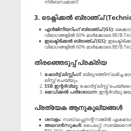
നിർബന്ധമാണ്.
3. ടെക്നിക്കൽ ബ്രാഞ്ച് (Techni
എൻജിനീയറിംഗ് ബ്രാഞ്ച് (GS):
മെക്ക
വിഭാഗങ്ങളിൽ 60% മാർക്കോടെ BE/B.Tec
ഇലക്ട്രിക്കൽ ബ്രാഞ്ച് (GS):
ഇലക്ട്രിക
വിഭാഗങ്ങളിൽ 60% മാർക്കോടെ BE/B.Tec
തിരഞ്ഞെടുപ്പ് പ്രക്രിയ
ഷോർട്ട് ലിസ്റ്റിംഗ്:
ബിരുദത്തിന് ലഭിച്ച 
ലിസ്റ്റ് ചെയ്യും.
SSB ഇന്റർവ്യൂ:
ഷോർട്ട് ലിസ്റ്റ് ചെയ്യപ്
മെഡിക്കൽ പരിശോധന:
ഇന്റർവ്യൂ ജയ
പ്രത്യേക ആനുകൂല്യങ്ങൾ
ശമ്പളം:
സബ് ലഫ്റ്റനന്റ് റാങ്കിൽ ഏകദ
അലവൻസുകൾ:
പൈലറ്റ്, സബ്മറൈൻ ട്