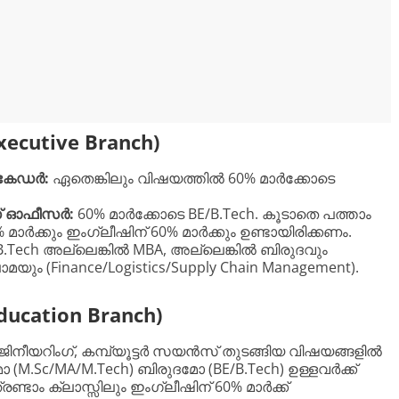
Executive Branch)
 കേഡർ:
ഏതെങ്കിലും വിഷയത്തിൽ 60% മാർക്കോടെ
് ഓഫീസർ:
60% മാർക്കോടെ BE/B.Tech. കൂടാതെ പത്താം
0% മാർക്കും ഇംഗ്ലീഷിന് 60% മാർക്കും ഉണ്ടായിരിക്കണം.
B.Tech അല്ലെങ്കിൽ MBA, അല്ലെങ്കിൽ ബിരുദവും
ോമയും (Finance/Logistics/Supply Chain Management).
ucation Branch)
ൻജിനീയറിംഗ്, കമ്പ്യൂട്ടർ സയൻസ് തുടങ്ങിയ വിഷയങ്ങളിൽ
(M.Sc/MA/M.Tech) ബിരുദമോ (BE/B.Tech) ഉള്ളവർക്ക്
്രണ്ടാം ക്ലാസ്സിലും ഇംഗ്ലീഷിന് 60% മാർക്ക്