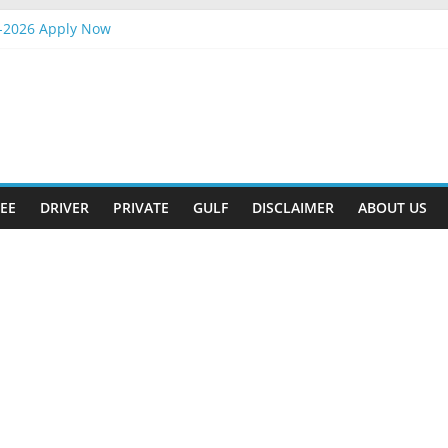
-2026 Apply Now
Attander Interview
Apply Now
m Gift
t-2026 Apply Now
EE
DRIVER
PRIVATE
GULF
DISCLAIMER
ABOUT US