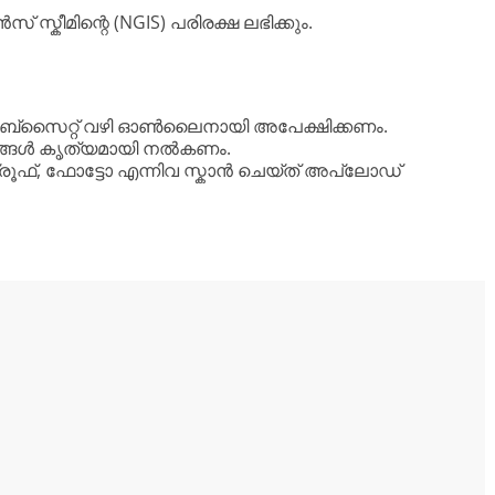
സ്കീമിന്റെ (NGIS) പരിരക്ഷ ലഭിക്കും.
ബ്സൈറ്റ് വഴി ഓൺലൈനായി അപേക്ഷിക്കണം.
ിവരങ്ങൾ കൃത്യമായി നൽകണം.
് പ്രൂഫ്, ഫോട്ടോ എന്നിവ സ്കാൻ ചെയ്ത് അപ്‌ലോഡ്