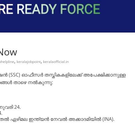
 Now
,
,
ohelpline
keralajobpoint
keralaofficial.in
ഷൻ (SSC) ഓഫീസർ തസ്തികകളിലേക്ക് അപേക്ഷിക്കാനുള്ള
രങ്ങൾ താഴെ നൽകുന്നു:
ുവരി 24.
.
ുതൽ ഏഴിമല ഇന്ത്യൻ നേവൽ അക്കാദമിയിൽ (INA).