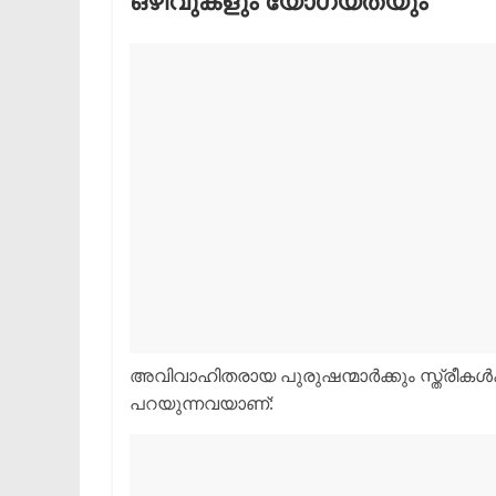
ഒഴിവുകളും യോഗ്യതയും
​അവിവാഹിതരായ പുരുഷന്മാർക്കും സ്ത്രീകൾ
പറയുന്നവയാണ്: