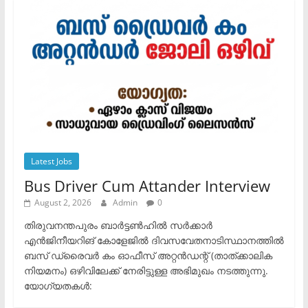
Latest Jobs
Bus Driver Cum Attander Interview
August 2, 2026
Admin
0
തിരുവനന്തപുരം ബാർട്ടൺഹിൽ സർക്കാർ
എൻജിനീയറിങ് കോളേജിൽ ദിവസവേതനാടിസ്ഥാനത്തിൽ
ബസ് ഡ്രൈവർ കം ഓഫീസ് അറ്റൻഡന്റ് (താത്ക്കാലിക
നിയമനം) ഒഴിവിലേക്ക് നേരിട്ടുള്ള അഭിമുഖം നടത്തുന്നു.​
യോഗ്യതകൾ: