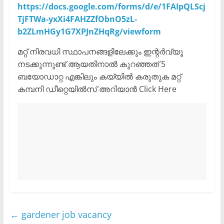
https://docs.google.com/forms/d/e/1FAIpQLScj
TjFTWa-yxXi4FAHZZfObnO5zL-
b2ZLmHGy1G7XPJnZHqRg/viewform
മറ്റ് നിരവധി സ്ഥാപനങ്ങളിലേക്കും ഇന്റർവ്യൂ
നടക്കുന്നുണ്ട് ആയതിനാൽ കുറഞ്ഞത് 5
ബയോഡാറ്റ എങ്കിലും കയ്യിൽ കരുതുക മറ്റ്
കമ്പനി ഡീറ്റെയിൽസ് അറിയാൻ Click Here
←
gardener job vacancy