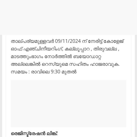
താല്പര്യമുള്ളവർ 09/11/2024 ന് നേരിട്ട് കോളേജ്
ഓഫ് എഞ്ചിനീയറിംഗ്, കല്ലൂപ്പാറ , തിരുവല്ല ,
മാടത്തുംഭാഗം നോർത്തിൽ ബയോഡാറ്റ
അല്ലെങ്കിൽ റെസ്യുമെ സഹിതം ഹാജരാവുക.
സമയം : രാവിലെ 9:30 മുതല്‍
രെജിസ്ട്രേഷൻ ലിങ്ക്: