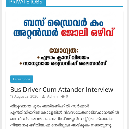
PRIVATE JOBS
Latest Jobs
Bus Driver Cum Attander Interview
August 2, 2026
Admin
0
തിരുവനന്തപുരം ബാർട്ടൺഹിൽ സർക്കാർ
എൻജിനീയറിങ് കോളേജിൽ ദിവസവേതനാടിസ്ഥാനത്തിൽ
ബസ് ഡ്രൈവർ കം ഓഫീസ് അറ്റൻഡന്റ് (താത്ക്കാലിക
നിയമനം) ഒഴിവിലേക്ക് നേരിട്ടുള്ള അഭിമുഖം നടത്തുന്നു.​