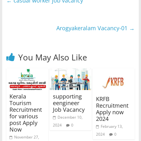
←
casual worker job vacancy
Arogyakeralam Vacancy-01
→
You May Also Like
Kerala
supporting
KRFB
Tourism
eengineer
Recruitment
Recruitment
Job Vacancy
Apply now
for various
December 10,
2024
post Apply
2024
0
February 13,
Now
2024
0
November 27,