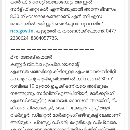
കാര്‍ഡ്, 5 സെറ്റ് ബയോഡേറ്റ, അസ്സല്‍
സര്‍ട്ടിഫിക്കറ്റുകള്‍ എന്നിവയുമായി അന്നേ ദിവസം
8.30 ന് ഹാജരാകേണ്ടതാണ്. എന്‍ സി എസ്
പോര്‍ട്ടലില്‍ രജിസ്റ്റര്‍ ചെയ്യുവാനുള്ള ലിങ്ക്:
ncs.gov.in
, കൂടുതല്‍ വിവരങ്ങള്‍ക്ക് ഫോണ്‍: 0477-
2230624, 8304057735.
മിനി ജോബ് ഫെയര്‍
കണ്ണൂര്‍ ജില്ലാ എംപ്ലോയ്‌മെന്റ്
എക്സ്ചേഞ്ചിന്റെ കീഴിലുള്ള എംപ്ലോയബിലിറ്റി
സെന്ററിന്റെ ആഭിമുഖ്യത്തില്‍ ഡിസംബര്‍ 30 ന്
രാവിലെ 10 മുതല്‍ ഉച്ചക്ക് ഒന്ന് വരെ അഭിമുഖം
നടത്തുന്നു. സര്‍വീസ് എഞ്ചിനീയര്‍, മാര്‍ക്കറ്റിംഗ്
എക്സിക്യൂട്ടീവ്, മാനേജര്‍, മാനേജര്‍ ട്രെയിനീ, ടീം
ലീഡര്‍, പ്രൊമോട്ടര്‍, ടെലി – കോളര്‍, എച്ച് ആര്‍
റിക്രൂട്ടര്‍, ഡിജിറ്റല്‍ മാര്‍ക്കറ്റിംഗ് ഒഴിവുകളിലേക്കാണ്
അഭിമുഖം. പ്ലസ്ടു, ഡിഗ്രി, ഐടിഐ, ഡിപ്ലോമ,
എംബിഎയുള്ള ഉദ്യോഗാര്‍ത്ഥികള്‍ തിരിച്ചറിയല്‍