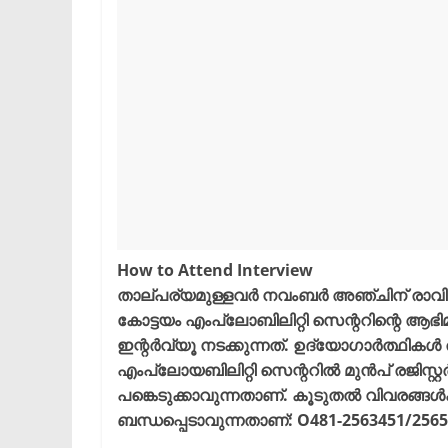
How to Attend Interview
താല്പര്യമുള്ളവർ നവംബർ അഞ്ചിന് രാവിലെ
കോട്ടയം എംപ്ലോബിലിറ്റി സെന്ററിന്റെ ആഭ
ഇന്റർവ്യൂ നടക്കുന്നത്. ഉദ്യോഗാർത്ഥികൾ 
എംപ്ലോയബിലിറ്റി സെന്ററിൽ മുൻപ് രജിസ്റ
പങ്കെടുക്കാവുന്നതാണ്. കൂടുതൽ വിവരങ്ങൾക
ബന്ധപ്പെടാവുന്നതാണ്: O481-2563451/256