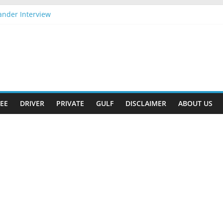
ander Interview
ply Now
ift
026 Apply Now
026 Apply Now
EE
DRIVER
PRIVATE
GULF
DISCLAIMER
ABOUT US