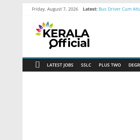
Skip
Friday, August 7, 2026
Latest:
Bus Driver Cum Att
to
Govt Driver job Ap
content
Kerala
Kerala Govt Onam G
MCC Recruitment-2
IOB Recruitment-2
Official
Start
LATEST JOBS
SSLC
PLUS TWO
DEGR
something
new