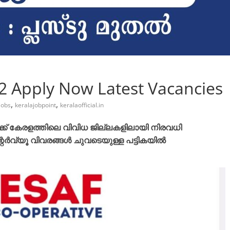
2 Apply Now Latest Vacancies
,
,
jobs
keralajobpoint
keralaofficial.in
ക് കേരളത്തിലെ വിവിധ ജില്ലകളിലായി നിരവധി
്റർവ്യൂ വിവരങ്ങൾ ചുവടെയുള്ള പട്ടികയിൽ