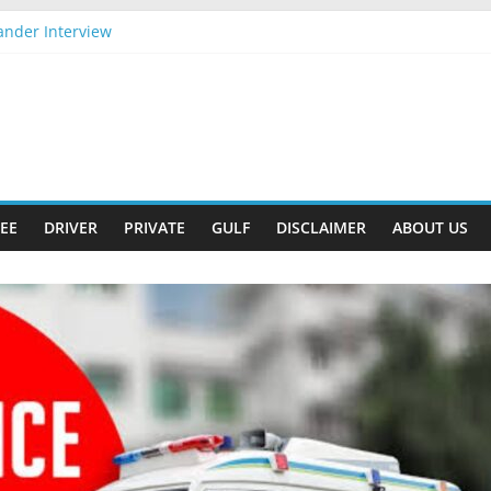
ander Interview
ply Now
ift
026 Apply Now
026 Apply Now
EE
DRIVER
PRIVATE
GULF
DISCLAIMER
ABOUT US