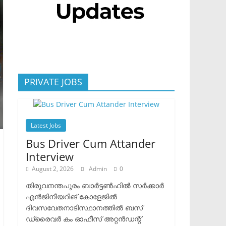
PRIVATE JOBS
Latest Jobs
Bus Driver Cum Attander
Interview
August 2, 2026
Admin
0
തിരുവനന്തപുരം ബാർട്ടൺഹിൽ സർക്കാർ
എൻജിനീയറിങ് കോളേജിൽ
ദിവസവേതനാടിസ്ഥാനത്തിൽ ബസ്
ഡ്രൈവർ കം ഓഫീസ് അറ്റൻഡന്റ്