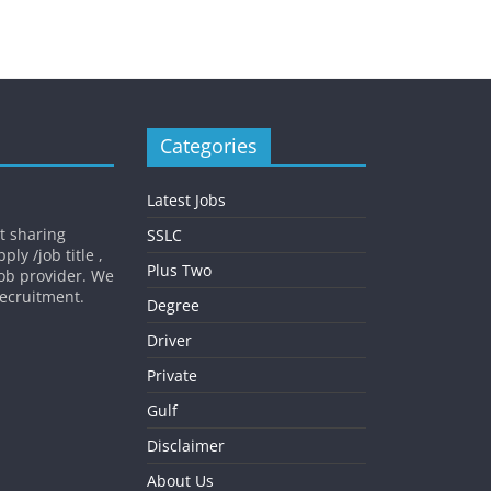
Categories
Latest Jobs
st sharing
SSLC
ly /job title ,
Plus Two
job provider. We
 recruitment.
Degree
Driver
Private
Gulf
Disclaimer
About Us