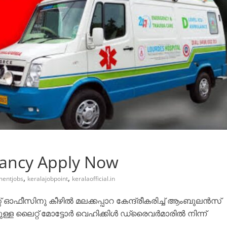
cancy Apply Now
,
,
mentjobs
keralajobpoint
keralaofficial.in
ഓഫീസിനു കീഴിൽ മലക്കപ്പാറ കേന്ദ്രീകരിച്ച് ആംബുലൻസ്
ള്ള ലൈറ്റ് മോട്ടോർ വെഹിക്കിൾ ഡ്രൈവർമാരിൽ നിന്ന്