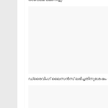
ഡ്രൈവിംഗ് ലൈസൻസ് ലഭിച്ചതിനുശേഷം അ