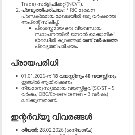
Trade) സർട്ടിഫിക്കറ്റ് (NCVT).
പ്രവൃത്തിപരിചയം:
* RIC മുഖേന
പ്രസക്തമായ മേഖലയിൽ ഒരു വർഷത്തെ
അപ്രന്റീസ്ഷിപ്പ്.
​പ്രശസ്തമായ ഒരു വ്യവസായ
സ്ഥാപനത്തിൽ ജനറൽ മെക്കാനിക്
ട്രേഡിൽ കുറഞ്ഞത്
രണ്ട് വർഷത്തെ
പ്രവൃത്തിപരിചയം.
പ്രായപരിധി
​01.01.2026-ന്
18 വയസ്സിനും 40 വയസ്സിനും
ഇടയിൽ ആയിരിക്കണം.
​നിയമാനുസൃതമായ വയസ്സിളവ് (SC/ST – 5
വർഷം, OBC/Ex-servicemen – 3 വർഷം)
ലഭിക്കുന്നതാണ്.
ഇന്റർവ്യൂ വിവരങ്ങൾ
തീയതി:
28.02.2026 (ശനിയാഴ്ച)