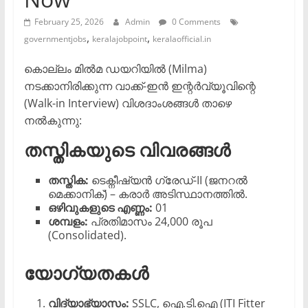
February 25, 2026
Admin
0 Comments
,
,
governmentjobs
keralajobpoint
keralaofficial.in
കൊല്ലം മിൽമ ഡയറിയിൽ (Milma)
നടക്കാനിരിക്കുന്ന വാക്ക്-ഇൻ ഇന്റർവ്യൂവിന്റെ
(Walk-in Interview) വിശദാംശങ്ങൾ താഴെ
നൽകുന്നു:
തസ്തികയുടെ വിവരങ്ങൾ
തസ്തിക:
ടെക്നീഷ്യൻ ഗ്രേഡ്-II (ജനറൽ
മെക്കാനിക്) – കരാർ അടിസ്ഥാനത്തിൽ.
ഒഴിവുകളുടെ എണ്ണം:
01
ശമ്പളം:
പ്രതിമാസം 24,000 രൂപ
(Consolidated).
യോഗ്യതകൾ
വിദ്യാഭ്യാസം:
SSLC, ഐ.ടി.ഐ (ITI Fitter