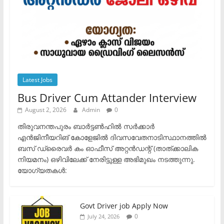
Latest Jobs
Bus Driver Cum Attander Interview
August 2, 2026
Admin
0
തിരുവനന്തപുരം ബാർട്ടൺഹിൽ സർക്കാർ
എൻജിനീയറിങ് കോളേജിൽ ദിവസവേതനാടിസ്ഥാനത്തിൽ
ബസ് ഡ്രൈവർ കം ഓഫീസ് അറ്റൻഡന്റ് (താത്ക്കാലിക
നിയമനം) ഒഴിവിലേക്ക് നേരിട്ടുള്ള അഭിമുഖം നടത്തുന്നു.​
യോഗ്യതകൾ:
Govt Driver job Apply Now
0
July 24, 2026