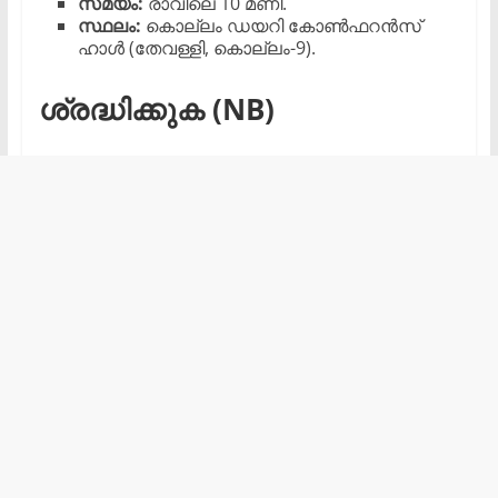
സമയം:
രാവിലെ 10 മണി.
സ്ഥലം:
കൊല്ലം ഡയറി കോൺഫറൻസ്
ഹാൾ (തേവള്ളി, കൊല്ലം-9).
ശ്രദ്ധിക്കുക (NB)