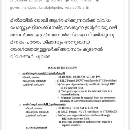
October 26, 2024
Admin
0 Comments
,
,
governmentjobs
keralajobpoint
keralaofficial.in
മിൽമയിൽ ജോലി ആഗ്രഹിക്കുന്നവർക്ക് വിവിധ
പോസ്റ്റുകളിലേക്ക് നേരിട്ട് നടക്കുന്ന ഇന്റർവ്യൂ വഴി
യോഗ്യരായ ഉദ്യോഗാർത്ഥികളെ നിയമിക്കുന്നു
മിനിമം പത്താം ക്ലാസും അനുബന്ധ
യോഗ്യതയുള്ളവർക്ക് അവസരം കൂടുതൽ
വിവരങ്ങൾ ചുവടെ