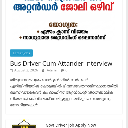
Latest Jobs
Bus Driver Cum Attander Interview
August 2, 2026
Admin
0
തിരുവനന്തപുരം ബാർട്ടൺഹിൽ സർക്കാർ
എൻജിനീയറിങ് കോളേജിൽ ദിവസവേതനാടിസ്ഥാനത്തിൽ
ബസ് ഡ്രൈവർ കം ഓഫീസ് അറ്റൻഡന്റ് (താത്ക്കാലിക
നിയമനം) ഒഴിവിലേക്ക് നേരിട്ടുള്ള അഭിമുഖം നടത്തുന്നു.​
യോഗ്യതകൾ:
Govt Driver job Apply Now