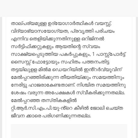
താല്പര്യമുള്ള ഉദ്യോഗാർത്ഥികൾ വയസ്സ്,
വിദ്യാഭ്യാസയോഗ്യത, പ്രവൃത്തി പരിചയം
എന്നിവ തെളിയിക്കുന്നതിനുള്ള ഒറിജിനൽ
സർട്ടിഫിക്കറ്റുകളും ആയതിന്റെ സ്വയം
സാക്ഷ്യപ്പെടുത്തിയ പകർപ്പുകളും, 1 പാസ്സ്പോർട്ട്
സൈസ്സ് ഫോട്ടോയും സഹിതം പത്തനംതിട്ട
തട്ടയിലുളള മിൽമ ഡെയറിയിൽ ഇൻ്റർവ്യൂവിന്
മേൽപ്പറഞ്ഞിരിക്കുന്ന തീയതിയ്ക്കും സമയത്തിനും
നേരിട്ടു ഹാജരാകേണ്ടതാണ്. നിശ്ചിത സമയത്തിനു
ശേഷം വരുന്ന അപേക്ഷകൾ സ്വീകരിക്കുന്നതല്ല.
മേൽപ്പറഞ്ഞ തസ്‌തികകളിൽ
റ്റി.ആർ.സി.എം.പി.യു-ൻ്റെ കീഴിൽ ജോലി ചെയ്ത
ജീവന ക്കാരെ പരിഗണിക്കുന്നതല്ല.