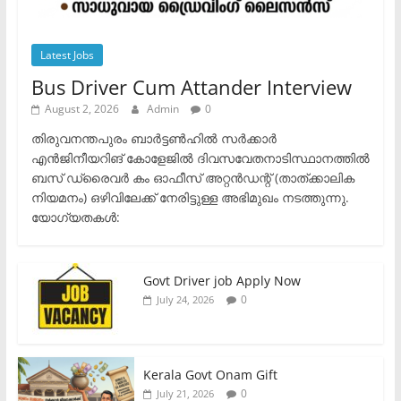
Latest Jobs
Bus Driver Cum Attander Interview
August 2, 2026
Admin
0
തിരുവനന്തപുരം ബാർട്ടൺഹിൽ സർക്കാർ
എൻജിനീയറിങ് കോളേജിൽ ദിവസവേതനാടിസ്ഥാനത്തിൽ
ബസ് ഡ്രൈവർ കം ഓഫീസ് അറ്റൻഡന്റ് (താത്ക്കാലിക
നിയമനം) ഒഴിവിലേക്ക് നേരിട്ടുള്ള അഭിമുഖം നടത്തുന്നു.​
യോഗ്യതകൾ:
Govt Driver job Apply Now
0
July 24, 2026
Kerala Govt Onam Gift
0
July 21, 2026