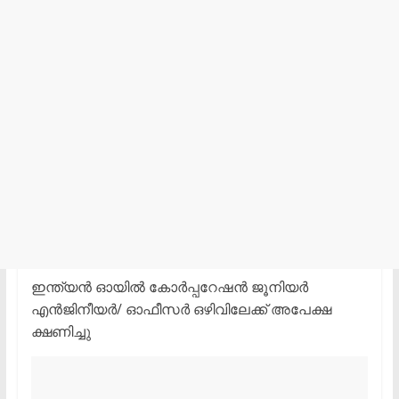
ഇന്ത്യൻ ഓയിൽ കോർപ്പറേഷൻ ജൂനിയർ
എൻജിനീയർ/ ഓഫീസർ ഒഴിവിലേക്ക് അപേക്ഷ
ക്ഷണിച്ചു