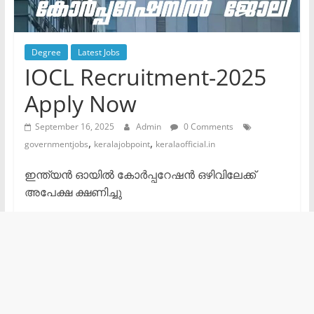
Degree
Latest Jobs
IOCL Recruitment-2025
Apply Now
September 16, 2025
Admin
0 Comments
,
,
governmentjobs
keralajobpoint
keralaofficial.in
ഇന്ത്യൻ ഓയിൽ കോർപ്പറേഷൻ ഒഴിവിലേക്ക്
അപേക്ഷ ക്ഷണിച്ചു