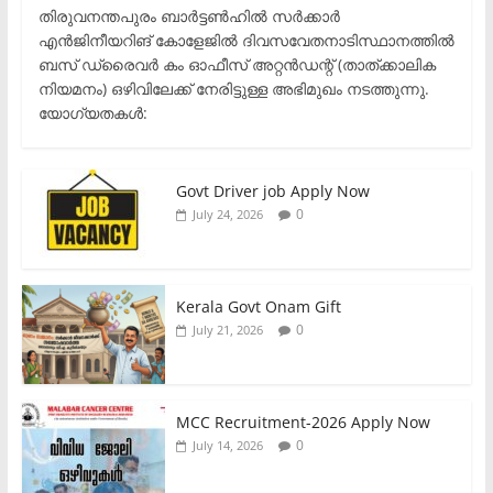
തിരുവനന്തപുരം ബാർട്ടൺഹിൽ സർക്കാർ
എൻജിനീയറിങ് കോളേജിൽ ദിവസവേതനാടിസ്ഥാനത്തിൽ
ബസ് ഡ്രൈവർ കം ഓഫീസ് അറ്റൻഡന്റ് (താത്ക്കാലിക
നിയമനം) ഒഴിവിലേക്ക് നേരിട്ടുള്ള അഭിമുഖം നടത്തുന്നു.​
യോഗ്യതകൾ:
Govt Driver job Apply Now
0
July 24, 2026
Kerala Govt Onam Gift
0
July 21, 2026
MCC Recruitment-2026 Apply Now
0
July 14, 2026