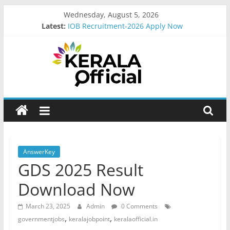
Skip
Wednesday, August 5, 2026
to
Latest:
IOB Recruitment-2026 Apply Now
content
Bus Driver Cum Attander Interview
Govt Driver job Apply Now
Kerala Govt Onam Gift
MCC Recruitment-2026 Apply Now
Kerala
Official
Start
AnswerKey
something
GDS 2025 Result
new
Download Now
March 23, 2025
Admin
0 Comments
,
,
governmentjobs
keralajobpoint
keralaofficial.in