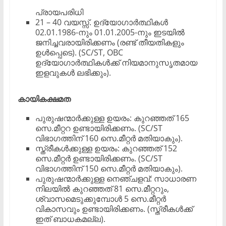
പ്രായപരിധി
​21 – 40 വയസ്സ്. ​ഉദ്യോഗാർത്ഥികൾ
02.01.1986-നും 01.01.2005-നും ഇടയിൽ
ജനിച്ചവരായിരിക്കണം (രണ്ട് തീയതികളും
ഉൾപ്പെടെ). (SC/ST, OBC
ഉദ്യോഗാർത്ഥികൾക്ക് നിയമാനുസൃതമായ
ഇളവുകൾ ലഭിക്കും).
കായികക്ഷമത
​പുരുഷന്മാർക്കുള്ള ഉയരം: കുറഞ്ഞത് 165
സെ.മീറ്ററ ഉണ്ടായിരിക്കണം. (SC/ST
വിഭാഗത്തിന് 160 സെ.മീറ്റർ മതിയാകും).
​സ്ത്രീകൾക്കുള്ള ഉയരം: കുറഞ്ഞത് 152
സെ.മീറ്റർ ഉണ്ടായിരിക്കണം. (SC/ST
വിഭാഗത്തിന് 150 സെ.മീറ്റർ മതിയാകും).
​പുരുഷന്മാർക്കുള്ള നെഞ്ചളവ്: സാധാരണ
നിലയിൽ കുറഞ്ഞത് 81 സെ.മീറ്ററും,
ശ്വാസമെടുക്കുമ്പോൾ 5 സെ.മീറ്റർ
വികാസവും ഉണ്ടായിരിക്കണം. (സ്ത്രീകൾക്ക്
ഇത് ബാധകമല്ല).