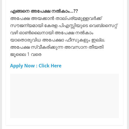
എങ്ങനെ അപേക്ഷ നൽകാം…??
​അപേക്ഷ അയക്കാൻ താല്പര്യമുള്ളവർക്ക്
സൗജന്യമായി കേരള പിഎസ്സിയുടെ വെബ്സൈറ്റ്
വഴി ഓൺലൈനായി അപേക്ഷ നൽകാം
യാതൊരുവിധ അപേക്ഷാ ഫീസുകളും ഇല്ല.
അപേക്ഷ സ്വീകരിക്കുന്ന അവസാന തീയതി
ജൂലൈ 1 വരെ
Apply Now : Click Here