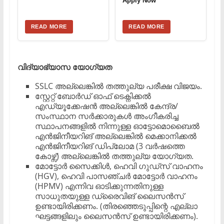
Apply Now
READ MORE
READ MORE
വിദ്യാഭ്യാസ യോഗ്യത
​SSLC അല്ലെങ്കിൽ തത്തുല്യ പരീക്ഷ വിജയം.
​സ്റ്റേറ്റ് ബോർഡ് ഓഫ് ടെക്നിക്കൽ
എഡ്യൂക്കേഷൻ അല്ലെങ്കിൽ കേന്ദ്ര/
സംസ്ഥാന സർക്കാരുകൾ അംഗീകരിച്ച
സ്ഥാപനങ്ങളിൽ നിന്നുള്ള ഓട്ടോമൊബൈൽ
എൻജിനീയറിങ് അല്ലെങ്കിൽ മെക്കാനിക്കൽ
എൻജിനീയറിങ് ഡിപ്ലോമ (3 വർഷത്തെ
കോഴ്സ്) അല്ലെങ്കിൽ തത്തുല്യ യോഗ്യത.
​മോട്ടോർ സൈക്കിൾ, ഹെവി ഗുഡ്സ് വാഹനം
(HGV), ഹെവി പാസഞ്ചർ മോട്ടോർ വാഹനം
(HPMV) എന്നിവ ഓടിക്കുന്നതിനുള്ള
സാധുതയുള്ള ഡ്രൈവിങ് ലൈസൻസ്
ഉണ്ടായിരിക്കണം. (തിരഞ്ഞെടുപ്പിന്റെ എല്ലാ
ഘട്ടങ്ങളിലും ലൈസൻസ് ഉണ്ടായിരിക്കണം).