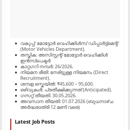
​വകുപ്പ്: മോട്ടോർ വെഹിക്കിൾസ് ഡിപ്പാർട്ട്മെന്റ്
(Motor Vehicles Department).
​തസ്തിക: അസിസ്റ്റന്റ് മോട്ടോർ വെഹിക്കിൾ
ഇൻസ്പെക്ടർ
​കാറ്റഗറി നമ്പർ: 26/2026.
​നിയമന രീതി: നേരിട്ടുള്ള നിയമനം (Direct
Recruitment).
​ശമ്പള സ്കെയിൽ: ₹45,600 – 95,600.
​ഒഴിവുകൾ: പ്രതീക്ഷിക്കുന്നത് (Anticipated).
​ഗസറ്റ് തീയതി: 30.05.2026.
​അവസാന തീയതി: 01.07.2026 (ബുധനാഴ്ച
അർദ്ധരാത്രി 12 മണി വരെ)
Latest Job Posts