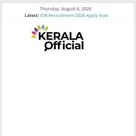
Skip
Thursday, August 6, 2026
to
Latest:
IOB Recruitment-2026 Apply Now
content
Bus Driver Cum Attander Interview
Govt Driver job Apply Now
Kerala Govt Onam Gift
MCC Recruitment-2026 Apply Now