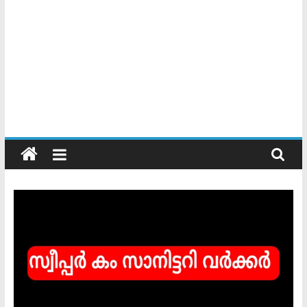
Kerala
Official
Start
something
new