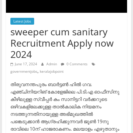
Latest Jobs
sweeper cum sanitary
Recruitment Apply now
2024
June 17, 2024
Admin
0 Comments
,
governmentjobs
keralajobpoint
തിരുവനന്തപുരം ബാർട്ടൺ ഹിൽ ഗവ.
എഞ്ചിനിയറിങ് കോളേജിലെ പി.ടി.എ ഓഫീസിനു
കീഴിലുള്ള സ്വീപ്പർ കം സാനിട്ടറി വർക്കറുടെ
ഒഴിവകളിലേക്കുള്ള താൽകാലിക നിയമനം
നടത്തുന്നതിനായുള്ള അഭിമുഖത്തിൽ
പങ്കെടുക്കാൻ ആഗ്രഹിക്കുന്നവർ ജൂൺ 19നു
രാവിലെ 10ന് ഹാജരാകണം. മലയാളം എഴുതാനും