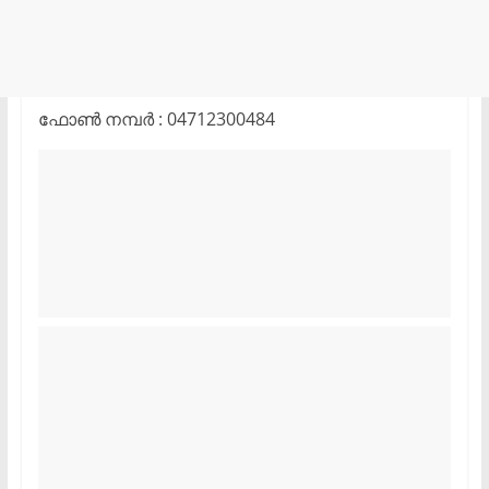
ഫോൺ നമ്പർ : 04712300484