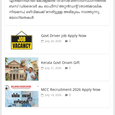
എൻജിനീയറിങ് കോളേജിൽ ദിവസവേതനാടിസ്ഥാനത്തിൽ
ബസ് ഡ്രൈവർ കം ഓഫീസ് അറ്റൻഡന്റ് (താത്ക്കാലിക
നിയമനം) ഒഴിവിലേക്ക് നേരിട്ടുള്ള അഭിമുഖം നടത്തുന്നു.​
യോഗ്യതകൾ:
Govt Driver job Apply Now
0
July 24, 2026
Kerala Govt Onam Gift
0
July 21, 2026
MCC Recruitment-2026 Apply Now
0
July 14, 2026