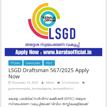
ITI Jobs
Latest Jobs
SSLC
LSGD Draftsman 567/2025 Apply
Now
December 16, 2025
Admin
0 Comments
,
,
governmentjobs
keralajobpoint
keralaofficial.in
കേരള പബ്ലിക് സർവീസ് കമ്മീഷൻ (KPSC) തദ്ദേശ
സ്വയംഭരണ വകുപ്പിലേക്ക് വിവിധ തസ്തികകളിലേക്ക്