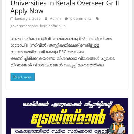
Universities in Kerala Overseer Gr II
Apply Now
January 2, 2026
Admin
0 Comments
,
governmentjobs
keralaofficial.in
കേരളത്തിലെ സർവ്വകലാശാലകളിൽ ഓവർസിയർ
ഗ്രേഡ് II (സിവിൽ) തസ്തികയിലേക്ക് നേരിട്ടുള്ള
നിയമനത്തിനായി കേരള PSC അപേക്ഷ
ക്ഷണിച്ചിരിക്കുകയാണ്. വിശദമായ വിവരങ്ങൾ ചുവടെ
വിവരങ്ങൾ വിശദാംശങ്ങൾ വകുപ്പ് കേരളത്തിലെ
Read more