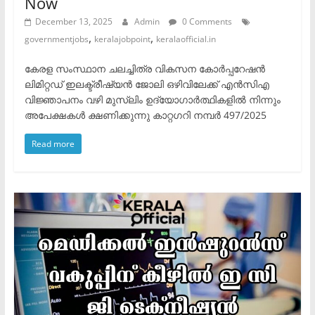
Now
December 13, 2025
Admin
0 Comments
,
,
governmentjobs
keralajobpoint
keralaofficial.in
കേരള സംസ്ഥാന ചലച്ചിത്ര വികസന കോർപ്പറേഷൻ
ലിമിറ്റഡ് ഇലക്ട്രീഷ്യൻ ജോലി ഒഴിവിലേക്ക് എൻസിഎ
വിജ്ഞാപനം വഴി മുസ്ലിം ഉദ്യോഗാർത്ഥികളിൽ നിന്നും
അപേക്ഷകൾ ക്ഷണിക്കുന്നു കാറ്റഗറി നമ്പർ 497/2025
Read more