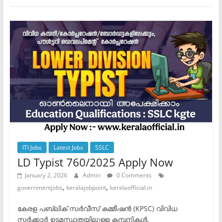
ITI Jobs
Latest Jobs
SSLC
LD Typist 760/2025 Apply Now
January 2, 2026
Admin
0 Comments
,
,
governmentjobs
keralajobpoint
keralaofficial.in
കേരള പബ്ലിക് സർവീസ് കമ്മീഷൻ (KPSC) വിവിധ
സർക്കാർ ഉടമസ്ഥതയിലുള്ള കമ്പനികൾ,