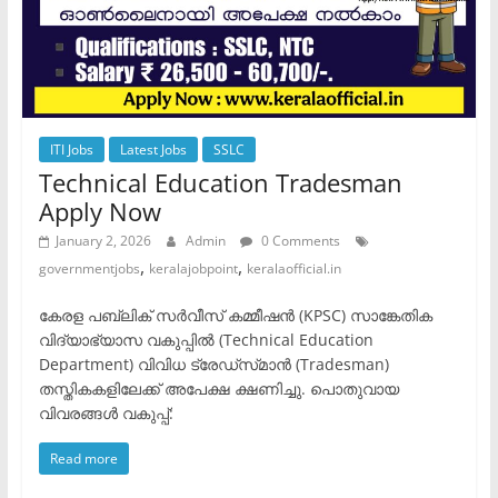
ITI Jobs
Latest Jobs
SSLC
Technical Education Tradesman
Apply Now
January 2, 2026
Admin
0 Comments
,
,
governmentjobs
keralajobpoint
keralaofficial.in
കേരള പബ്ലിക് സർവീസ് കമ്മീഷൻ (KPSC) സാങ്കേതിക
വിദ്യാഭ്യാസ വകുപ്പിൽ (Technical Education
Department) വിവിധ ട്രേഡ്‌സ്‌മാൻ (Tradesman)
തസ്തികകളിലേക്ക് അപേക്ഷ ക്ഷണിച്ചു. പൊതുവായ
വിവരങ്ങൾ ​വകുപ്പ്:
Read more