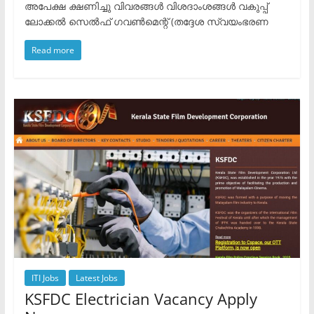
അപേക്ഷ ക്ഷണിച്ചു വിവരങ്ങൾ വിശദാംശങ്ങൾ വകുപ്പ്
ലോക്കൽ സെൽഫ് ഗവൺമെന്റ് (തദ്ദേശ സ്വയംഭരണ
Read more
ITI Jobs
Latest Jobs
KSFDC Electrician Vacancy Apply