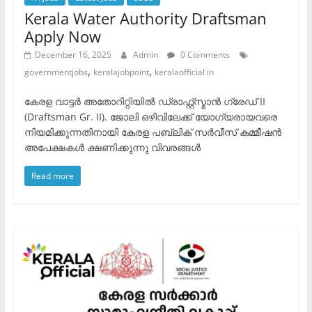
Kerala Water Authority Draftsman
Apply Now
December 16, 2025
Admin
0 Comments
,
,
governmentjobs
keralajobpoint
keralaofficial.in
കേരള വാട്ടർ അതോറിറ്റിയിൽ ഡ്രാഫ്റ്റ്‌സ്മാൻ ഗ്രേഡ് II
(Draftsman Gr. II). ജോലി ഒഴിവിലേക്ക് യോഗ്യരായവരെ
നിയമിക്കുന്നതിനായി കേരള പബ്ലിക് സർവീസ് കമ്മീഷൻ
അപേക്ഷകൾ ക്ഷണിക്കുന്നു വിവരങ്ങൾ
Read more