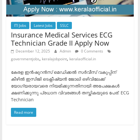
ITI Jobs
Latest Jobs
SSLC
Insurance Medical Services ECG
Technician Grade II Apply Now
December 12, 2025
Admin
0 Comments
,
,
governmentjobs
keralajobpoint
keralaofficial.in
കേരള ഇൻഷുറൻസ് മെഡിക്കൽ സർവീസ് വകുപ്പിന്
കീഴിൽ ഇസിജി ടെക്നീഷ്യൻ ജോലി ഒഴിവിലേക്ക്
യോഗ്യരായവരെ നിയമിക്കുന്നതിനായി അപേക്ഷകൾ
ക്ഷണിക്കുന്നു ​പ്രധാന വിവരങ്ങൾ ​തസ്തികയുടെ പേര്: ECG
Technician
Read more