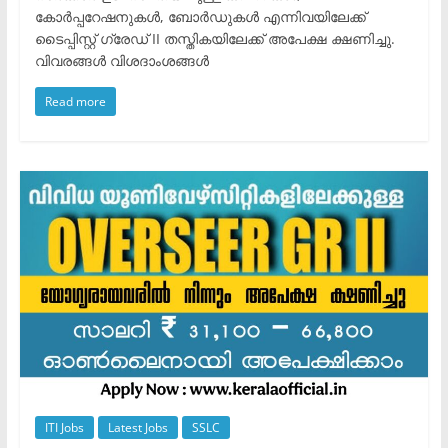
കോർപ്പറേഷനുകൾ, ബോർഡുകൾ എന്നിവയിലേക്ക്
ടൈപ്പിസ്റ്റ് ഗ്രേഡ് II തസ്തികയിലേക്ക് അപേക്ഷ ക്ഷണിച്ചു.
വിവരങ്ങൾ വിശദാംശങ്ങൾ
Read more
ITI Jobs
Latest Jobs
SSLC