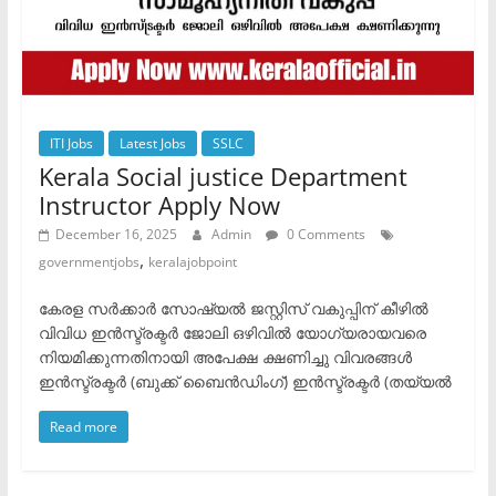
ITI Jobs
Latest Jobs
SSLC
Kerala Social justice Department
Instructor Apply Now
December 16, 2025
Admin
0 Comments
,
governmentjobs
keralajobpoint
കേരള സർക്കാർ സോഷ്യൽ ജസ്റ്റിസ് വകുപ്പിന് കീഴിൽ
വിവിധ ഇൻസ്ട്രക്ടർ ജോലി ഒഴിവിൽ യോഗ്യരായവരെ
നിയമിക്കുന്നതിനായി അപേക്ഷ ക്ഷണിച്ചു വിവരങ്ങൾ
ഇൻസ്ട്രക്ടർ (ബുക്ക് ബൈൻഡിംഗ്) ഇൻസ്ട്രക്ടർ (തയ്യൽ
Read more