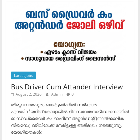
Latest Jobs
Bus Driver Cum Attander Interview
August 2, 2026
Admin
0
തിരുവനന്തപുരം ബാർട്ടൺഹിൽ സർക്കാർ
എൻജിനീയറിങ് കോളേജിൽ ദിവസവേതനാടിസ്ഥാനത്തിൽ
ബസ് ഡ്രൈവർ കം ഓഫീസ് അറ്റൻഡന്റ് (താത്ക്കാലിക
നിയമനം) ഒഴിവിലേക്ക് നേരിട്ടുള്ള അഭിമുഖം നടത്തുന്നു.​
യോഗ്യതകൾ: